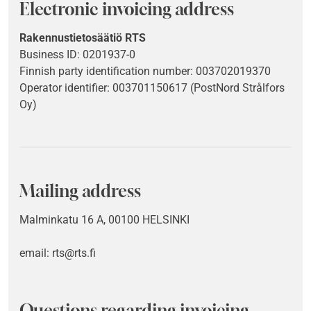
Electronic invoicing address
Rakennustietosäätiö RTS
Business ID: 0201937-0
Finnish party identification number: 003702019370
Operator identifier: 003701150617
(PostNord Strålfors
Oy)
Mailing address
Malminkatu 16 A, 00100 HELSINKI
email: rts@rts.fi
Questions regarding invoicing