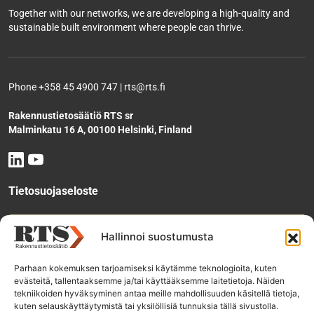
Together with our networks, we are developing a high-quality and
sustainable built environment where people can thrive.
Phone +358 45 4900 747 | rts@rts.fi
Rakennustietosäätiö RTS sr
Malminkatu 16 A, 00100 Helsinki, Finland
Tietosuojaseloste
Tee käyttölupahakemus
Hallinnoi suostumusta
Parhaan kokemuksen tarjoamiseksi käytämme teknologioita, kuten
evästeitä, tallentaaksemme ja/tai käyttääksemme laitetietoja. Näiden
Tilaa uutiskirje
tekniikoiden hyväksyminen antaa meille mahdollisuuden käsitellä tietoja,
kuten selauskäyttäytymistä tai yksilöllisiä tunnuksia tällä sivustolla.