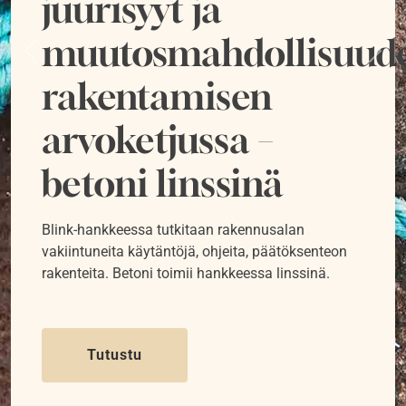
juurisyyt ja
muutosmahdollisuud
Previous
Next
rakentamisen
arvoketjussa –
betoni linssinä
Blink-hankkeessa tutkitaan rakennusalan
vakiintuneita käytäntöjä, ohjeita, päätöksenteon
rakenteita. Betoni toimii hankkeessa linssinä.
Tutustu