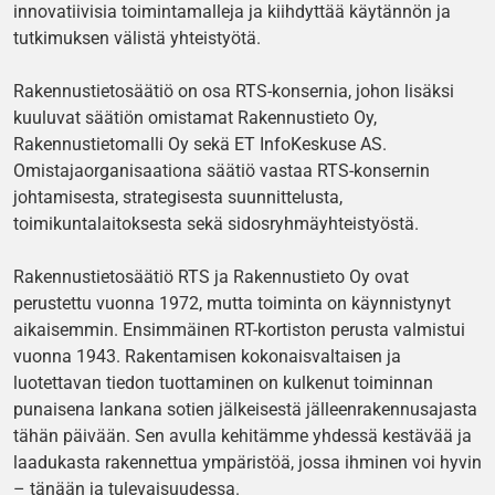
innovatiivisia toimintamalleja ja kiihdyttää käytännön ja
tutkimuksen välistä yhteistyötä.
Rakennustietosäätiö on osa RTS-konsernia, johon lisäksi
kuuluvat säätiön omistamat Rakennustieto Oy,
Rakennustietomalli Oy sekä ET InfoKeskuse AS.
Omistajaorganisaationa säätiö vastaa RTS-konsernin
johtamisesta, strategisesta suunnittelusta,
toimikuntalaitoksesta sekä sidosryhmäyhteistyöstä.
Rakennustietosäätiö RTS ja Rakennustieto Oy ovat
perustettu vuonna 1972, mutta toiminta on käynnistynyt
aikaisemmin. Ensimmäinen RT-kortiston perusta valmistui
vuonna 1943. Rakentamisen kokonaisvaltaisen ja
luotettavan tiedon tuottaminen on kulkenut toiminnan
punaisena lankana sotien jälkeisestä jälleenrakennusajasta
tähän päivään. Sen avulla kehitämme yhdessä kestävää ja
laadukasta rakennettua ympäristöä, jossa ihminen voi hyvin
– tänään ja tulevaisuudessa.