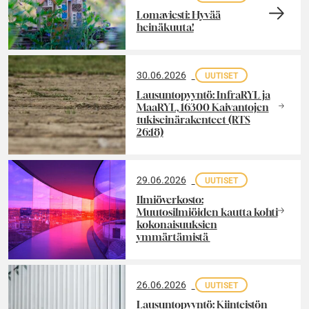
Lomaviesti: Hyvää
heinäkuuta!
30.06.2026
UUTISET
Lausuntopyyntö: InfraRYL ja
MaaRYL, 16300 Kaivantojen
tukiseinärakenteet (RTS
26:18)
29.06.2026
UUTISET
Ilmiöverkosto:
Muutosilmiöiden kautta kohti
kokonaisuuksien
ymmärtämistä
26.06.2026
UUTISET
Lausuntopyyntö: Kiinteistön