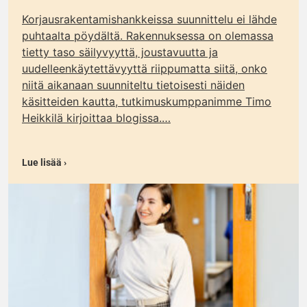
Korjausrakentamishankkeissa suunnittelu ei lähde
puhtaalta pöydältä. Rakennuksessa on olemassa
tietty taso säilyvyyttä, joustavuutta ja
uudelleenkäytettävyyttä riippumatta siitä, onko
niitä aikanaan suunniteltu tietoisesti näiden
käsitteiden kautta, tutkimuskumppanimme Timo
Heikkilä kirjoittaa blogissa.…
Lue lisää ›