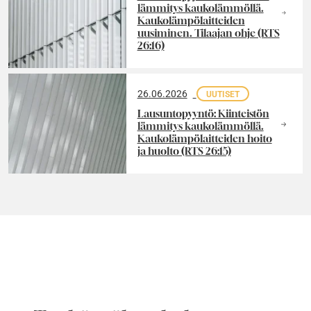
lämmitys kaukolämmöllä.
Kaukolämpölaitteiden
uusiminen. Tilaajan ohje (RTS
26:16)
26.06.2026
UUTISET
Lausuntopyyntö: Kiinteistön
lämmitys kaukolämmöllä.
Kaukolämpölaitteiden hoito
ja huolto (RTS 26:15)