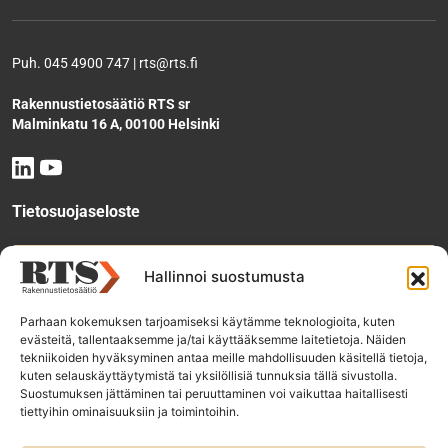
Puh. 045 4900 747 | rts@rts.fi
Rakennustietosäätiö RTS sr
Malminkatu 16 A, 00100 Helsinki
Tietosuojaseloste
Tee käyttölupahakemus
Hallinnoi suostumusta
Parhaan kokemuksen tarjoamiseksi käytämme teknologioita, kuten
evästeitä, tallentaaksemme ja/tai käyttääksemme laitetietoja. Näiden
Tilaa uutiskirje
tekniikoiden hyväksyminen antaa meille mahdollisuuden käsitellä tietoja,
kuten selauskäyttäytymistä tai yksilöllisiä tunnuksia tällä sivustolla.
Suostumuksen jättäminen tai peruuttaminen voi vaikuttaa haitallisesti
tiettyihin ominaisuuksiin ja toimintoihin.
RTS-konsernin yhtiöt: