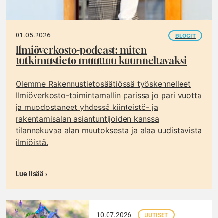
01.05.2026
BLOGIT
Ilmiöverkosto-podcast: miten
tutkimustieto muuttuu kuunneltavaksi
Olemme Rakennustietosäätiössä työskennelleet
Ilmiöverkosto-toimintamallin parissa jo pari vuotta
ja muodostaneet yhdessä kiinteistö- ja
rakentamisalan asiantuntijoiden kanssa
tilannekuvaa alan muutoksesta ja alaa uudistavista
ilmiöistä.
Lue lisää ›
10.07.2026
UUTISET