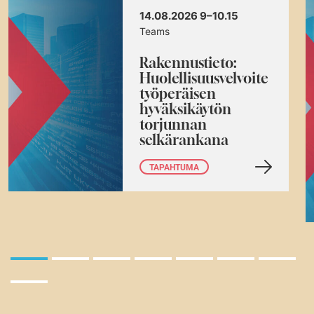
14.08.2026 9–10.15
Teams
Rakennustieto:
Huolellisuusvelvoite
työperäisen
hyväksikäytön
torjunnan
selkärankana
TAPAHTUMA