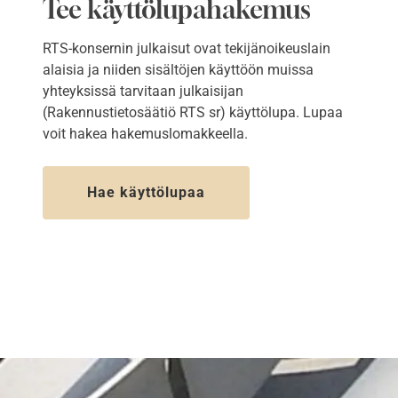
Tee käyttölupahakemus
RTS-konsernin julkaisut ovat tekijänoikeuslain
alaisia ja niiden sisältöjen käyttöön muissa
yhteyksissä tarvitaan julkaisijan
(Rakennustietosäätiö RTS sr) käyttölupa. Lupaa
voit hakea hakemuslomakkeella.
Hae käyttölupaa