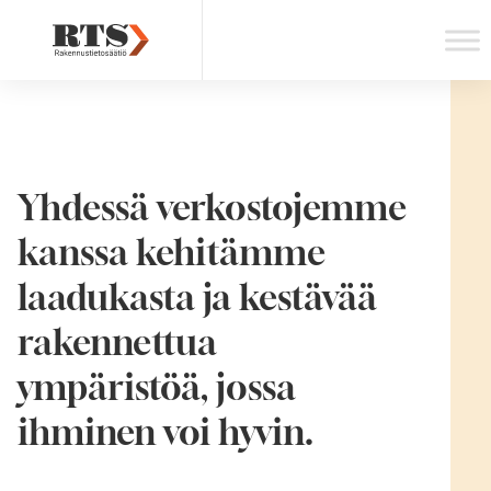
Skip
to
content
Yhdessä verkostojemme
kanssa kehitämme
laadukasta ja kestävää
rakennettua ​
ympäristöä, jossa
ihminen voi hyvin.