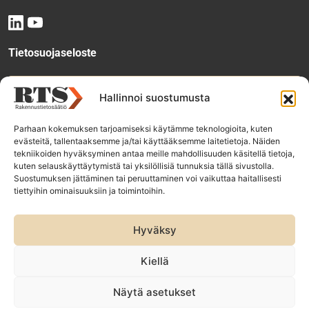
Tietosuojaseloste
Tee käyttölupahakemus
Hallinnoi suostumusta
Parhaan kokemuksen tarjoamiseksi käytämme teknologioita, kuten
evästeitä, tallentaaksemme ja/tai käyttääksemme laitetietoja. Näiden
Tilaa uutiskirje
tekniikoiden hyväksyminen antaa meille mahdollisuuden käsitellä tietoja,
kuten selauskäyttäytymistä tai yksilöllisiä tunnuksia tällä sivustolla.
Suostumuksen jättäminen tai peruuttaminen voi vaikuttaa haitallisesti
tiettyihin ominaisuuksiin ja toimintoihin.
RTS-group companies:
Rakennustieto Oy
Hyväksy
Rakennustietomalli Oy
ET Infokeskuse AS
Kiellä
Näytä asetukset