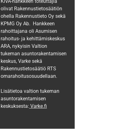
KIVA-hankkeen toteuttajia
olivat Rakennustietosäätiön
ohella Rakennustieto Oy sekä
KPMG Oy Ab
. Hankkeen
rahoittajana oli Asumisen
rahoitus- ja kehittämiskeskus
ARA, nykyisin Valtion
tukeman asuntorakentamisen
keskus, Varke sekä
Rakennustietosäätiö RTS
omarahoitusosuudellaan.
Lisätietoa valtion tukeman
asuntorakentamisen
keskuksesta:
Varke.fi