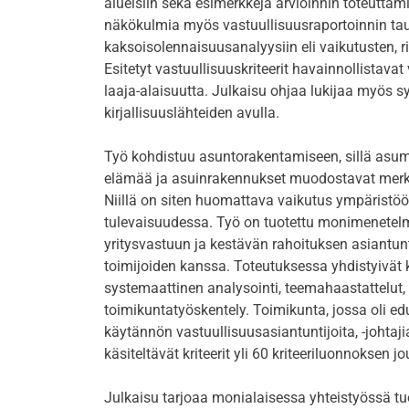
alueisiin sekä esimerkkejä arvioinnin toteuttam
näkökulmia myös vastuullisuusraportoinnin tau
kaksoisolennaisuusanalyysiin eli vaikutusten, 
Esitetyt vastuullisuuskriteerit havainnollistava
laaja-alaisuutta. Julkaisu ohjaa lukijaa myös
kirjallisuuslähteiden avulla.
Työ kohdistuu asuntorakentamiseen, sillä asum
elämää ja asuinrakennukset muodostavat mer
Niillä on siten huomattava vaikutus ympäristöö
tulevaisuudessa. Työ on tuotettu monimenetelmäl
yritysvastuun ja kestävän rahoituksen asiantunt
toimijoiden kanssa. Toteutuksessa yhdistyivät k
systemaattinen analysointi, teemahaastattelut, a
toimikuntatyöskentely. Toimikunta, jossa oli ed
käytännön vastuullisuusasiantuntijoita, -johtajia
käsiteltävät kriteerit yli 60 kriteeriluonnoksen j
Julkaisu tarjoaa monialaisessa yhteistyössä t