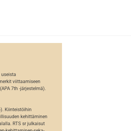
 useista
imerkit viittaamiseen
(APA 7th -järjestelmä).
). Kiinteistöihin
uullisuuden kehittäminen
alalla. RTS sr julkaisut
den-kehittaminen-seka-