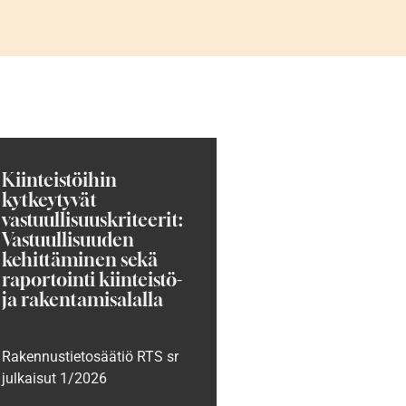
Kiinteistöihin
kytkeytyvät
vastuullisuuskriteerit:
Vastuullisuuden
kehittäminen sekä
raportointi kiinteistö-
ja rakentamisalalla
Rakennustietosäätiö RTS sr
julkaisut 1/2026