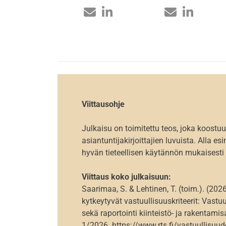
Viittausohje
Julkaisu on toimitettu teos, joka koostuu
asiantuntijakirjoittajien luvuista. Alla es
hyvän tieteellisen käytännön mukaisesti 
Viittaus koko julkaisuun:
Saarimaa, S. & Lehtinen, T. (toim.). (2026
kytkeytyvät vastuullisuuskriteerit: Vast
sekä raportointi kiinteistö- ja rakentamis
1/2026. https://www.rts.fi/vastuullisuu