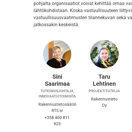
pohjalta organisaatiot voivat kehittää omaa vas
lähtökohdistaan. Koska vastuullisuuteen liittyv
vastuullisuusvaatimusten tilannekuvan sekä vas
jatkossakin keskeistä.
Sini
Taru
Saarimaa
Lehtinen
TUTKIMUSJOHTAJA,
PROJEKTITUTKIJA
INNOVAATIOTOIMINTA
Rakennustieto
Rakennustietosäätiö
Oy
RTS sr
+358 400 811
923