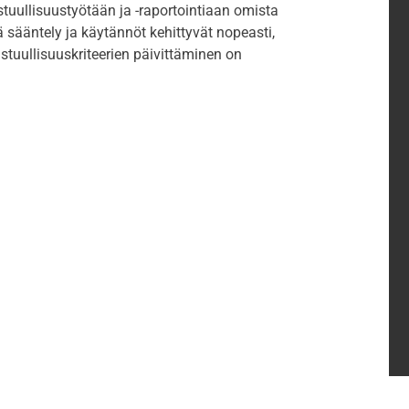
tuullisuustyötään ja -raportointiaan omista
ä sääntely ja käytännöt kehittyvät nopeasti,
tuullisuuskriteerien päivittäminen on