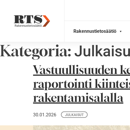
Skip
to
content
Rakennustietosäätiö
Kategoria:
Julkaisu
Vastuullisuuden k
raportointi kiintei
rakentamisalalla
30.01.2026
JULKAISUT