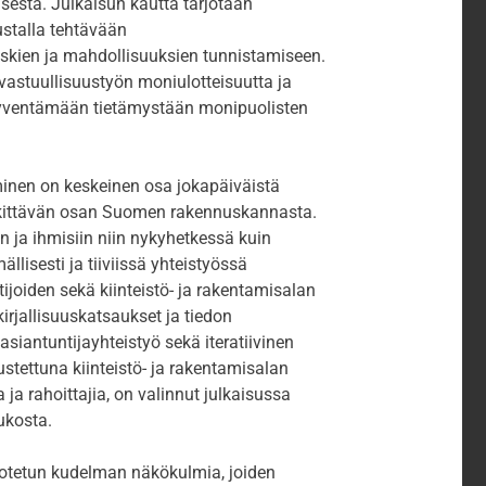
isesta. Julkaisun kautta tarjotaan
stalla tehtävään
riskien ja mahdollisuuksien tunnistamiseen.
t vastuullisuustyön moniulotteisuutta ja
 syventämään tietämystään monipuolisten
inen on keskeinen osa jokapäiväistä
kittävän osan Suomen rakennuskannasta.
n ja ihmisiin niin nykyhetkessä kuin
lisesti ja tiiviissä yhteistyössä
ijoiden sekä kiinteistö- ja rakentamisalan
irjallisuuskatsaukset ja tiedon
siantuntijayhteistyö sekä iteratiivinen
ustettuna kiinteistö- ja rakentamisalan
 ja rahoittajia, on valinnut julkaisussa
oukosta.
uotetun kudelman näkökulmia, joiden