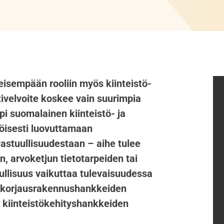
isempään rooliin myös kiinteistö-
tivelvoite koskee vain suurimpia
i suomalainen kiinteistö- ja
öisesti luovuttamaan
vastuullisuudestaan – aihe tulee
, arvoketjun tietotarpeiden tai
llisuus vaikuttaa tulevaisuudessa
 korjausrakennushankkeiden
ä kiinteistökehityshankkeiden