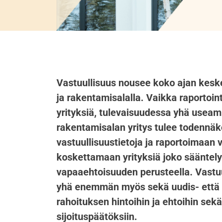
Vastuullisuus nousee koko ajan keske
ja rakentamisalalla. Vaikka raportoin
yrityksiä, tulevaisuudessa yhä useamp
rakentamisalan yritys tulee todennäk
vastuullisuustietoja ja raportoimaan 
koskettamaan yrityksiä joko sääntelyn
vapaaehtoisuuden perusteella. Vastuu
yhä enemmän myös sekä uudis- että
rahoituksen hintoihin ja ehtoihin sek
sijoituspäätöksiin.