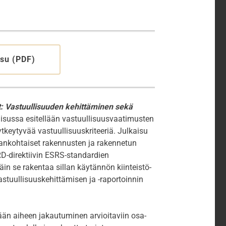
isu (PDF)
rit: Vastuullisuuden kehittäminen sekä
aisussa esitellään vastuullisuusvaatimusten
ytkeytyvää vastuullisuuskriteeriä. Julkaisu
ajankohtaiset rakennusten ja rakennetun
D-direktiivin ESRS-standardien
äin se rakentaa sillan käytännön kiinteistö-
stuullisuuskehittämisen ja -raportoinnin
ään aiheen jakautuminen arvioitaviin osa-