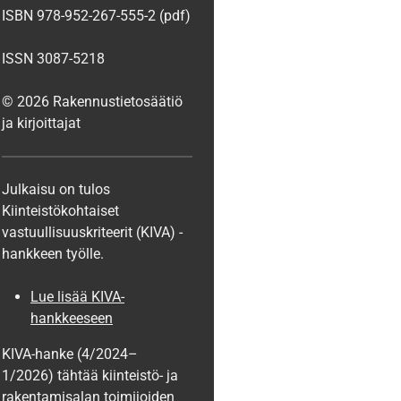
ISBN 978-952-267-555-2 (pdf)
ISSN 3087-5218
© 2026 Rakennustietosäätiö
ja kirjoittajat
Julkaisu on tulos
Kiinteistökohtaiset
vastuullisuuskriteerit (KIVA) -
hankkeen työlle.
Lue lisää KIVA-
hankkeeseen
KIVA-hanke (4/2024–
1/2026) tähtää kiinteistö- ja
rakentamisalan toimijoiden