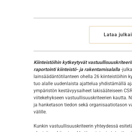
Lataa julka
Kiinteistöihin kytkeytyvät vastuullisuuskritee
raportointi kiinteistö- ja rakentamisalalla
-julk
lainsäädäntötilanteen ohella 26 kiinteistöihin k
tuo alalle uudenlaista ajattelua yhdistämällä 
ympäristön kestävyysaiheet lakisääteiseen CSR
viitekehykseen vastuullisuuskriteerien kautta. N
ja hanketason tiedon sekä organisaatiotason va
välille.
Kunkin vastuullisuuskriteerin yhteydessä esitet