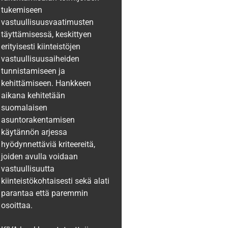
tukemiseen
vastuullisuusvaatimusten
täyttämisessä, keskittyen
erityisesti kiinteistöjen
vastuullisuusaiheiden
tunnistamiseen ja
kehittämiseen. Hankkeen
aikana kehitetään
suomalaisen
asuntorakentamisen
käytännön arjessa
hyödynnettäviä kriteereitä,
joiden avulla voidaan
vastuullisuutta
kiinteistökohtaisesti sekä alati
parantaa että paremmin
osoittaa.