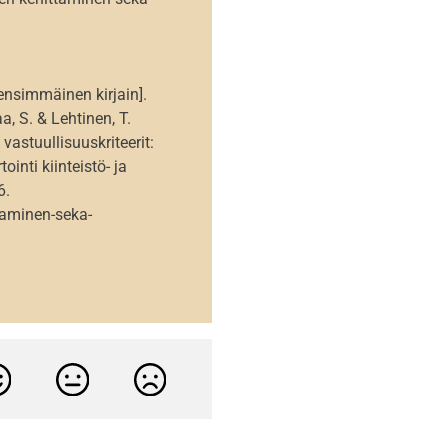
/
 ensimmäinen kirjain].
, S. & Lehtinen, T.
 vastuullisuuskriteerit:
inti kiinteistö- ja
6.
taminen-seka-
/