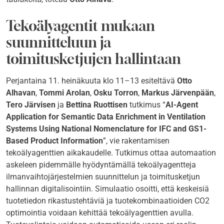
Tekoälyagentit mukaan
suunnitteluun ja
toimitusketjujen hallintaan
Perjantaina 11. heinäkuuta klo 11–13 esiteltävä
Otto
Alhavan
,
Tommi Arolan
,
Osku Torron
,
Markus Järvenpään
,
Tero Järvisen
ja
Bettina Ruottisen
tutkimus “
AI-Agent
Application for Semantic Data Enrichment in Ventilation
Systems Using National Nomenclature for IFC and GS1-
Based Product Information
”, vie rakentamisen
tekoälyagenttien aikakaudelle. Tutkimus ottaa automaation
askeleen pidemmälle hyödyntämällä tekoälyagentteja
ilmanvaihtojärjestelmien suunnittelun ja toimitusketjun
hallinnan digitalisointiin. Simulaatio osoitti, että keskeisiä
tuotetiedon rikastustehtäviä ja tuotekombinaatioiden CO2
optimointia voidaan kehittää tekoälyagenttien avulla.