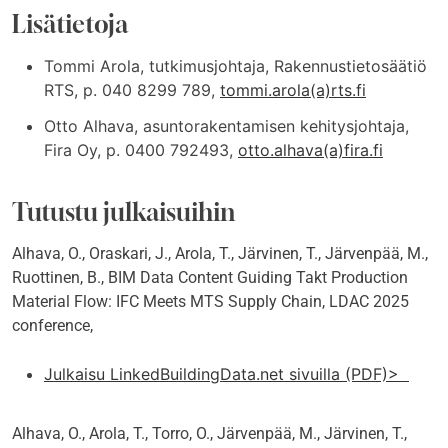
Lisätietoja
Tommi Arola, tutkimusjohtaja, Rakennustietosäätiö
RTS, p. 040 8299 789,
tommi.arola(a)rts.fi
Otto Alhava, asuntorakentamisen kehitysjohtaja,
Fira Oy, p. 0400 792493,
otto.alhava(a)fira.fi
Tutustu julkaisuihin
Alhava, O., Oraskari, J., Arola, T., Järvinen, T., Järvenpää, M.,
Ruottinen, B., BIM Data Content Guiding Takt Production
Material Flow: IFC Meets MTS Supply Chain, LDAC 2025
conference,
Julkaisu LinkedBuildingData.net sivuilla (PDF)>
Alhava, O., Arola, T., Torro, O., Järvenpää, M., Järvinen, T.,