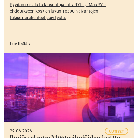
Pyydämme alalta lausuntoja InfraRYL- ja MaaRYL-
ehdotukseen koskien luvun 16300 Kaivantojen
tukiseinärakenteet päivitystä.
Lue lisää ›
29.06.2026
UUTISET
Ilmiöverkosto: Muutosilmiöiden kautta