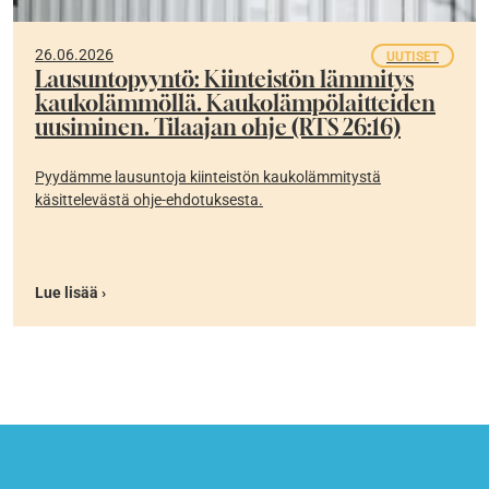
26.06.2026
UUTISET
Lausuntopyyntö: Kiinteistön lämmitys
kaukolämmöllä. Kaukolämpölaitteiden
uusiminen. Tilaajan ohje (RTS 26:16)
Pyydämme lausuntoja kiinteistön kaukolämmitystä
käsittelevästä ohje-ehdotuksesta.
Lue lisää ›