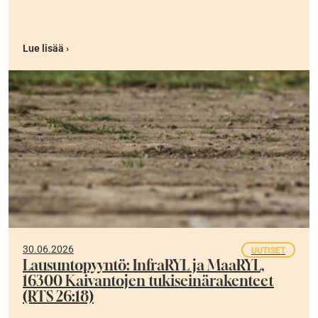
Lue lisää ›
30.06.2026
UUTISET
Lausuntopyyntö: InfraRYL ja MaaRYL,
16300 Kaivantojen tukiseinärakenteet
(RTS 26:18)