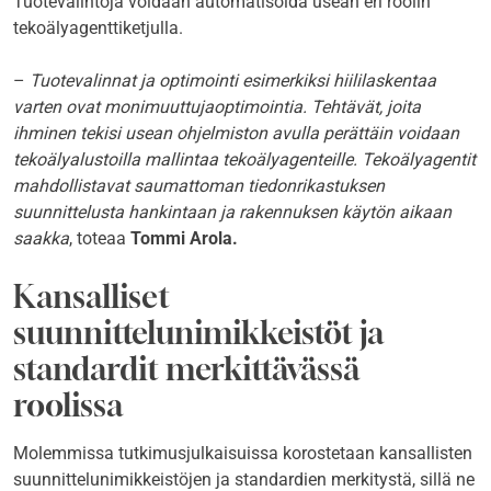
Tuotevalintoja voidaan automatisoida usean eri roolin
tekoälyagenttiketjulla.
–
Tuotevalinnat ja optimointi esimerkiksi hiililaskentaa
varten ovat monimuuttujaoptimointia. Tehtävät, joita
ihminen tekisi usean ohjelmiston avulla perättäin voidaan
tekoälyalustoilla mallintaa tekoälyagenteille. Tekoälyagentit
mahdollistavat saumattoman tiedonrikastuksen
suunnittelusta hankintaan ja rakennuksen käytön aikaan
saakka
, toteaa
Tommi Arola.
Kansalliset
suunnittelunimikkeistöt ja
standardit merkittävässä
roolissa
Molemmissa tutkimusjulkaisuissa korostetaan kansallisten
suunnittelunimikkeistöjen ja standardien merkitystä, sillä ne