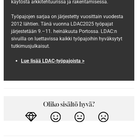
käytöstä arkkitehtuurissa ja rakentamisessa.
Työpajojen sarjaa on järjestetty vuosittain vuodesta
2012 lähtien. Tänä vuonna LDAC2025 työpajat
järjestetään 9.–11. heinäkuuta Portossa. LDAC:n
sivuilla on luettavissa kaikki työpajoihin hyväksytyt
tutkimusjulkaisut.
Lue lisää LDAC-työpajoista >
Oliko sisältö hyvä?