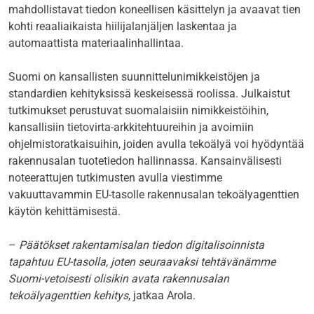
mahdollistavat tiedon koneellisen käsittelyn ja avaavat tien
kohti reaaliaikaista hiilijalanjäljen laskentaa ja
automaattista materiaalinhallintaa.
Suomi on kansallisten suunnittelunimikkeistöjen ja
standardien kehityksissä keskeisessä roolissa. Julkaistut
tutkimukset perustuvat suomalaisiin nimikkeistöihin,
kansallisiin tietovirta-arkkitehtuureihin ja avoimiin
ohjelmistoratkaisuihin, joiden avulla tekoälyä voi hyödyntää
rakennusalan tuotetiedon hallinnassa. Kansainvälisesti
noteerattujen tutkimusten avulla viestimme
vakuuttavammin EU-tasolle rakennusalan tekoälyagenttien
käytön kehittämisestä.
–
Päätökset rakentamisalan tiedon digitalisoinnista
tapahtuu EU-tasolla, joten seuraavaksi tehtävänämme
Suomi-vetoisesti olisikin avata rakennusalan
tekoälyagenttien kehitys
, jatkaa Arola.