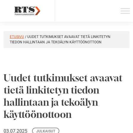
Skip
to
content
ETUSIVU
/
UUDET TUTKIMUKSET AVAAVAT TIETÄ LINKITETYN
TIEDON HALLINTAAN JA TEKOÄLYN KÄYTTÖÖNOTTOON
Uudet tutkimukset avaavat
tietä linkitetyn tiedon
hallintaan ja tekoälyn
käyttöönottoon
03.07.2025
JULKAISUT