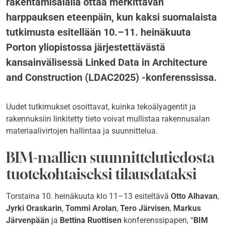
rakentamisalalla ottaa merkittävän
harppauksen eteenpäin, kun kaksi suomalaista
tutkimusta esitellään 10.–11. heinäkuuta
Porton yliopistossa järjestettävästä
kansainvälisessä Linked Data in Architecture
and Construction (LDAC2025) -konferenssissa.
Uudet tutkimukset osoittavat, kuinka tekoälyagentit ja
rakennuksiin linkitetty tieto voivat mullistaa rakennusalan
materiaalivirtojen hallintaa ja suunnittelua.
BIM-mallien suunnittelutiedosta
tuotekohtaiseksi tilausdataksi
Torstaina 10. heinäkuuta klo 11–13 esiteltävä
Otto Alhavan
,
Jyrki Oraskarin
,
Tommi Arolan
,
Tero Järvisen
,
Markus
Järvenpään
ja
Bettina Ruottisen
konferenssipaperi, “
BIM