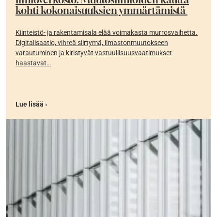
kohti kokonaisuuksien ymmärtämistä
Kiinteistö- ja rakentamisala elää voimakasta murrosvaihetta.
Digitalisaatio, vihreä siirtymä, ilmastonmuutokseen
varautuminen ja kiristyvät vastuullisuusvaatimukset
haastavat…
Lue lisää ›