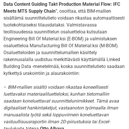
Data Content Guiding Takt Production Material Flow: IFC
Meets MTS Supply Chain
”, osoittaa, että BIM-mallien
sisältämä suunnittelutieto voidaan rikastaa automaattisesti
tuotekohtaiseksi tilausdataksi. Valmistavassa
teollisuudessa suunnittelun osaluetteloa kutsutaan
Engineering Bill Of Material:ksi (E-BOM) ja valmistuksen
osaluetteloa Manufacturing Bill Of Material:ksi (M-BOM).
Osaluetteloiden ja suunnittelumallien käsittely
rakennusalalla uudistuu merkittävästi käyttämällä Linked
Building Data -menetelmää, koska suunnittelutieto saadaan
kytkettyä urakointiin ja alaurakointiin:
–
BIM-mallien sisältö voidaan rikastaa koneellisesti
luettavaksi materiaaliluetteloksi, kunhan tietomalliin
saadaan koneluettavat suunnittelunimikkeet. Tämä avaa
digitaaliset hankintaketjut, vastaanoton työmaalla ilman
manuaalista työtä sekä loppuviimein koneluettavan
vastuullisuusraportin ilman 2D-piirustuksia tai Excel-
taulukoita
, toteaa
Otto Alhava
.