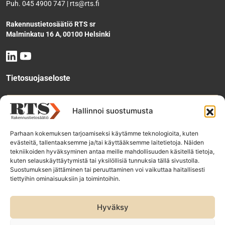
Puh. 045 4900 747 | rts@rts.fi
Rakennustietosäätiö RTS sr
Malminkatu 16 A, 00100 Helsinki
Tietosuojaseloste
Tee käyttölupahakemus
Hallinnoi suostumusta
Parhaan kokemuksen tarjoamiseksi käytämme teknologioita, kuten
evästeitä, tallentaaksemme ja/tai käyttääksemme laitetietoja. Näiden
Tilaa uutiskirje
tekniikoiden hyväksyminen antaa meille mahdollisuuden käsitellä tietoja,
kuten selauskäyttäytymistä tai yksilöllisiä tunnuksia tällä sivustolla.
Suostumuksen jättäminen tai peruuttaminen voi vaikuttaa haitallisesti
tiettyihin ominaisuuksiin ja toimintoihin.
RTS-konsernin yhtiöt:
Rakennustieto Oy
Hyväksy
Rakennustietomalli Oy