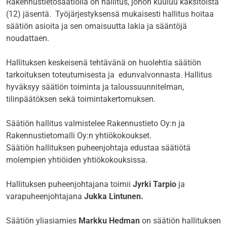
Rakennustietosäätiöllä on hallitus, johon kuuluu kaksitoista
(12) jäsentä. Työjärjestyksensä mukaisesti hallitus hoitaa
säätiön asioita ja sen omaisuutta lakia ja sääntöjä
noudattaen.
Hallituksen keskeisenä tehtävänä on huolehtia säätiön
tarkoituksen toteutumisesta ja edunvalvonnasta. Hallitus
hyväksyy säätiön toiminta­ ja taloussuunnitelman,
tilinpäätöksen sekä toimintakertomuksen.
Säätiön hallitus valmistelee Rakennustieto Oy:n ja
Rakennustietomalli Oy:n yhtiökokoukset.
Säätiön
hallituksen puheenjohtaja edustaa säätiötä
molempien yhtiöiden yhtiökokouksissa.
Hallituksen puheenjohtajana toimii
Jyrki Tarpio
ja
varapuheenjohtajana
Jukka Lintunen.
Säätiön yliasiamies
Markku Hedman
on säätiön hallituksen