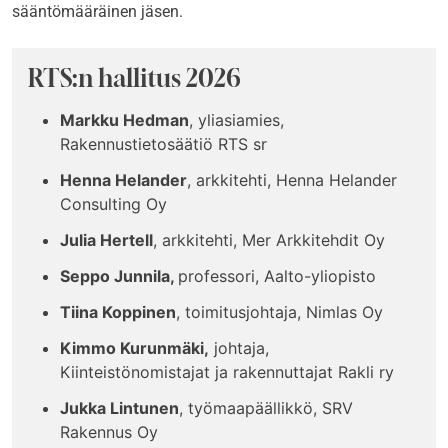
sääntömääräinen jäsen.
RTS:n hallitus 2026
Markku Hedman
, yliasiamies,
Rakennustietosäätiö RTS sr
Henna Helander
, arkkitehti, Henna Helander
Consulting Oy
Julia Hertell
, arkkitehti, Mer Arkkitehdit Oy
Seppo Junnila,
professori, Aalto-yliopisto
Tiina Koppinen
, toimitusjohtaja, Nimlas Oy
Kimmo Kurunmäki,
johtaja,
Kiinteistönomistajat ja rakennuttajat Rakli ry
Jukka Lintunen
, työmaapäällikkö, SRV
Rakennus Oy