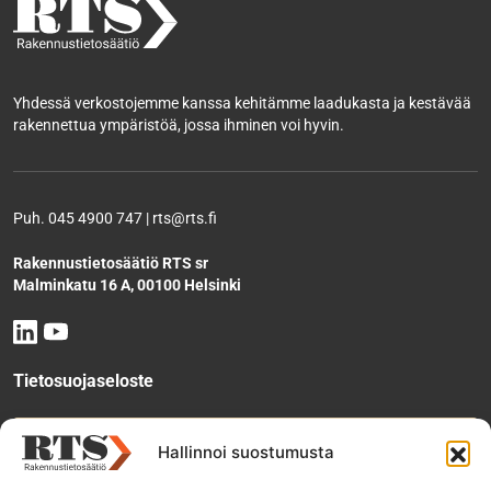
Yhdessä verkostojemme kanssa kehitämme laadukasta ja kestävää
rakennettua ympäristöä, jossa ihminen voi hyvin.
Puh. 045 4900 747 | rts@rts.fi
Rakennustietosäätiö RTS sr
Malminkatu 16 A, 00100 Helsinki
Tietosuojaseloste
Tee käyttölupahakemus
Hallinnoi suostumusta