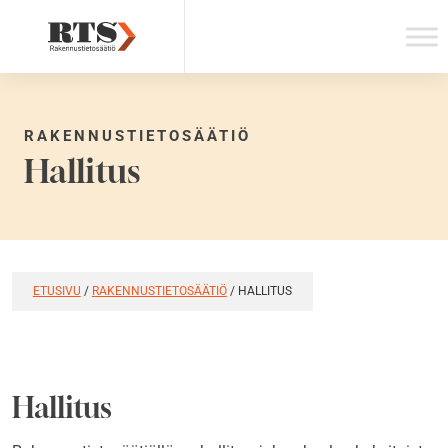
Skip
to
content
RAKENNUSTIETOSÄÄTIÖ
Hallitus
ETUSIVU
/
RAKENNUSTIETOSÄÄTIÖ
/
HALLITUS
Hallitus