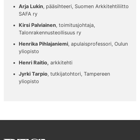
Arja Lukin
, pääsihteeri, Suomen Arkkitehtiliitto
SAFA ry
Kirsi Palviainen
, toimitusjohtaja,
Talonrakennusteollisuus ry
Henrika Pihlajaniemi
, apulaisprofessori, Oulun
yliopisto
Henri Raitio,
arkkitehti
Jyrki Tarpio
, tutkijatohtori, Tampereen
yliopisto