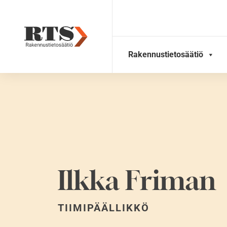
Skip
to
content
Rakennustietosäätiö
Ilkka Friman
TIIMIPÄÄLLIKKÖ