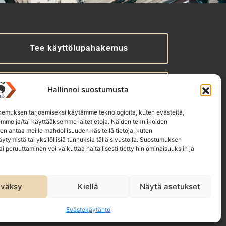
Tee käyttölupahakemus
Tilaa uutiskirje
Hallinnoi suostumusta
emuksen tarjoamiseksi käytämme teknologioita, kuten evästeitä,
emme ja/tai käyttääksemme laitetietoja. Näiden tekniikoiden
TS-konsernin yhtiöt:
n antaa meille mahdollisuuden käsitellä tietoja, kuten
ytymistä tai yksilöllisiä tunnuksia tällä sivustolla. Suostumuksen
akennustieto Oy
ai peruuttaminen voi vaikuttaa haitallisesti tiettyihin ominaisuuksiin ja
akennustietomalli Oy
T Infokeskuse AS
väksy
Kiellä
Näytä asetukset
Evästekäytäntö