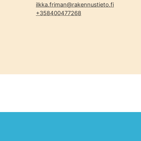
ilkka.friman@rakennustieto.fi
+358400477268