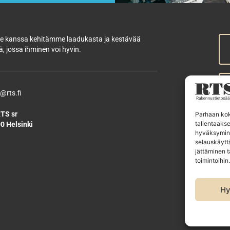
 kanssa kehitämme laadukasta ja kestävää
, jossa ihminen voi hyvin.
@rts.fi
TS sr
Parhaan kok
tallentaaks
0 Helsinki
R
hyväksymine
selauskäyttä
R
jättäminen t
R
toimintoihin.
E
Hy