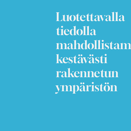
Luotettavalla
tiedolla
mahdollista
kestävästi
rakennetun
ympäristön