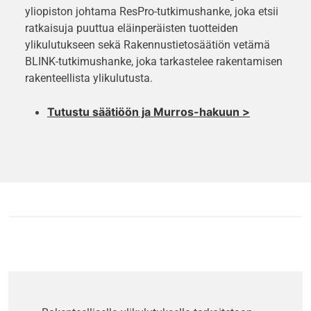
yliopiston johtama ResPro-tutkimushanke, joka etsii
ratkaisuja puuttua eläinperäisten tuotteiden
ylikulutukseen sekä Rakennustietosäätiön vetämä
BLINK-tutkimushanke, joka tarkastelee rakentamisen
rakenteellista ylikulutusta.
Tutustu säätiöön ja Murros-hakuun >