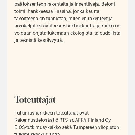
päätöksenteon rakenteita ja
insentiivejä
. Betoni
toimii hankkeessa linssinä, jonka kautta
tavoitteena on tunnistaa, miten eri rakenteet ja
arvoketjut estävät resurssitehokkuutta ja miten ne
voidaan ohjata tukemaan ekologista, taloudellista
ja teknistä kestävyyttä.
Toteuttajat
Tutkimushankkeen toteuttajat ovat
Rakennustietosäätiö RTS sr, AFRY Finland Oy,
BIOS-tutkimusyksikkö sekä Tampereen yliopiston
tutkimuskeskus Terra.