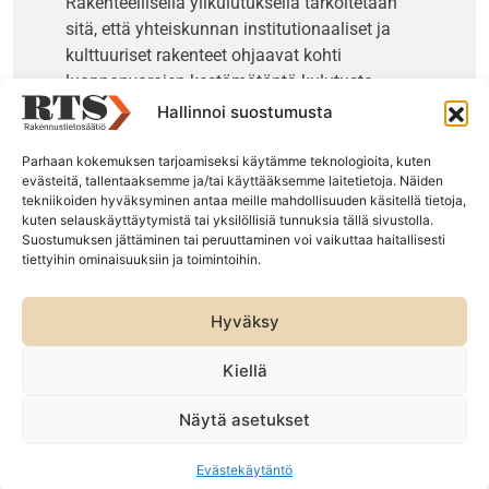
Rakenteellisella ylikulutuksella tarkoitetaan
sitä, että yhteiskunnan institutionaaliset ja
kulttuuriset rakenteet ohjaavat kohti
luonnonvarojen kestämätöntä kulutusta.
Hallinnoi suostumusta
Ylikulutuksen juurisyyt eivät ole yksittäisissä
asiantuntijoissa, organisaatioissa tai
Parhaan kokemuksen tarjoamiseksi käytämme teknologioita, kuten
evästeitä, tallentaaksemme ja/tai käyttääksemme laitetietoja. Näiden
teknologioissa, vaan oikeastaan koko
tekniikoiden hyväksyminen antaa meille mahdollisuuden käsitellä tietoja,
yhteiskuntamme rakenteessa.
kuten selauskäyttäytymistä tai yksilöllisiä tunnuksia tällä sivustolla.
Suostumuksen jättäminen tai peruuttaminen voi vaikuttaa haitallisesti
tiettyihin ominaisuuksiin ja toimintoihin.
Rakentaminen on merkittävä luonnonvarojen
kuluttaja maailmanlaajuisesti ja Suomessa.
Rakentamiseen kuluu globaalisti noin puolet
Hyväksy
kaikista käyttämistämme luonnonvaroista ja
se aiheuttaa noin 30 prosenttia jätteistä.
Kiellä
R
akennusmateriaaleista betoni on yleisin ja
Näytä asetukset
sen ympäristövaikutukset ovat merkittävät.
Evästekäytäntö