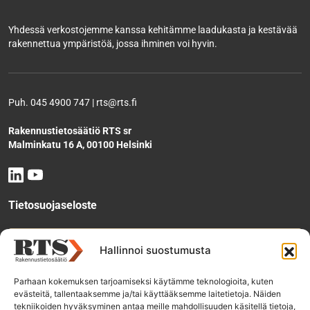
Yhdessä verkostojemme kanssa kehitämme laadukasta ja kestävää
rakennettua ympäristöä, jossa ihminen voi hyvin.
Puh. 045 4900 747 | rts@rts.fi
Rakennustietosäätiö RTS sr
Malminkatu 16 A, 00100 Helsinki
Tietosuojaseloste
Tee käyttölupahakemus
Hallinnoi suostumusta
Parhaan kokemuksen tarjoamiseksi käytämme teknologioita, kuten
evästeitä, tallentaaksemme ja/tai käyttääksemme laitetietoja. Näiden
Tilaa uutiskirje
tekniikoiden hyväksyminen antaa meille mahdollisuuden käsitellä tietoja,