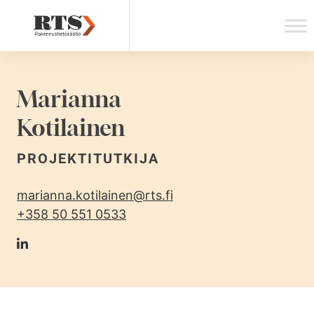
Skip
to
content
Marianna
Kotilainen
PROJEKTITUTKIJA
marianna.kotilainen@rts.fi
+358 50 551 0533