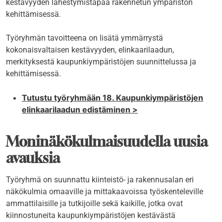
kestävyyden lähestymistapaa rakennetun ympäristön
kehittämisessä.
Työryhmän tavoitteena on lisätä ymmärrystä
kokonaisvaltaisen kestävyyden, elinkaarilaadun,
merkityksestä kaupunkiympäristöjen suunnittelussa ja
kehittämisessä.
Tutustu työryhmään 18. Kaupunkiympäristöjen
elinkaarilaadun edistäminen >
Moninäkökulmaisuudella uusia
avauksia
Työryhmä on suunnattu kiinteistö- ja rakennusalan eri
näkökulmia omaaville ja mittakaavoissa työskenteleville
ammattilaisille ja tutkijoille sekä kaikille, jotka ovat
kiinnostuneita kaupunkiympäristöjen kestävästä