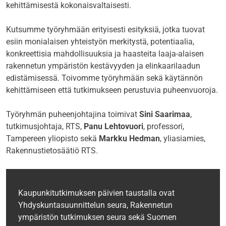
kehittämisestä kokonaisvaltaisesti.
Kutsumme työryhmään erityisesti esityksiä, jotka tuovat
esiin monialaisen yhteistyön merkitystä, potentiaalia,
konkreettisia mahdollisuuksia ja haasteita laaja-alaisen
rakennetun ympäristön kestävyyden ja elinkaarilaadun
edistämisessä. Toivomme työryhmään sekä käytännön
kehittämiseen että tutkimukseen perustuvia puheenvuoroja.
Työryhmän puheenjohtajina toimivat
Sini Saarimaa
,
tutkimusjohtaja, RTS,
Panu Lehtovuori
, professori,
Tampereen yliopisto sekä
Markku Hedman
, yliasiamies,
Rakennustietosäätiö RTS.
Kaupunkitutkimuksen päivien taustalla ovat
Yhdyskuntasuunnittelun seura, Rakennetun
ympäristön tutkimuksen seura sekä Suomen