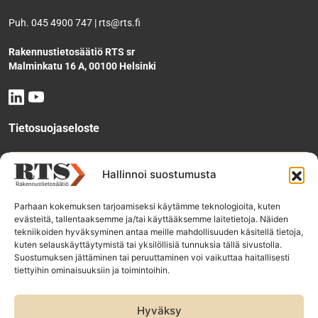
Puh. 045 4900 747 | rts@rts.fi
Rakennustietosäätiö RTS sr
Malminkatu 16 A, 00100 Helsinki
Tietosuojaseloste
Tee käyttölupahakemus
Hallinnoi suostumusta
Parhaan kokemuksen tarjoamiseksi käytämme teknologioita, kuten
evästeitä, tallentaaksemme ja/tai käyttääksemme laitetietoja. Näiden
Tilaa uutiskirje
tekniikoiden hyväksyminen antaa meille mahdollisuuden käsitellä tietoja,
kuten selauskäyttäytymistä tai yksilöllisiä tunnuksia tällä sivustolla.
Suostumuksen jättäminen tai peruuttaminen voi vaikuttaa haitallisesti
tiettyihin ominaisuuksiin ja toimintoihin.
RTS-konsernin yhtiöt:
Rakennustieto Oy
Hyväksy