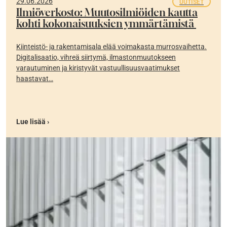
29.06.2026
UUTISET
Ilmiöverkosto: Muutosilmiöiden kautta
kohti kokonaisuuksien ymmärtämistä
Kiinteistö- ja rakentamisala elää voimakasta murrosvaihetta.
Digitalisaatio, vihreä siirtymä, ilmastonmuutokseen
varautuminen ja kiristyvät vastuullisuusvaatimukset
haastavat…
Lue lisää ›