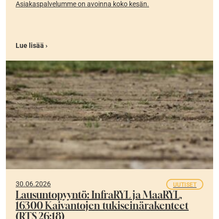
Asiakaspalvelumme on avoinna koko kesän.
Lue lisää ›
30.06.2026
UUTISET
Lausuntopyyntö: InfraRYL ja MaaRYL,
16300 Kaivantojen tukiseinärakenteet
(RTS 26:18)