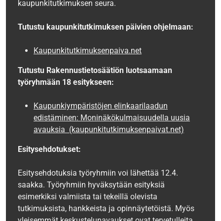
kaupunkitutkimuksen seura.
Tutustu kaupunkitutkimuksen päivien ohjelmaan:
Kaupunkitutkimuksenpaiva.net
Tutustu Rakennustietosäätiön luotsaamaan
työryhmään 18 esitykseen:
Kaupunkiympäristöjen elinkaarilaadun
edistäminen: Moninäkökulmaisuudella uusia
avauksia (kaupunkitutkimuksenpaivat.net)
Esitysehdotukset:
Esitysehdotuksia työryhmiin voi lähettää 12.4.
saakka. Työryhmiin hyväksytään esityksiä
esimerkiksi valmiista tai tekeillä olevista
tutkimuksista, hankkeista ja opinnäytetöistä. Myös
yleisemmät keskustelunavaukset ovat tervetulleita.