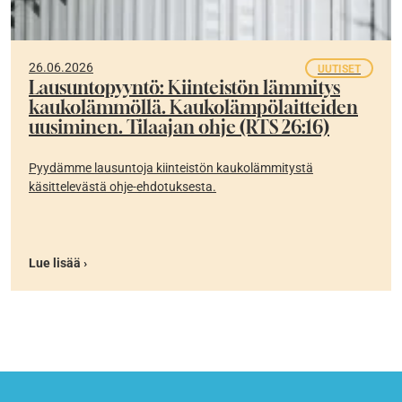
26.06.2026
UUTISET
Lausuntopyyntö: Kiinteistön lämmitys
kaukolämmöllä. Kaukolämpölaitteiden
uusiminen. Tilaajan ohje (RTS 26:16)
Pyydämme lausuntoja kiinteistön kaukolämmitystä
käsittelevästä ohje-ehdotuksesta.
Lue lisää ›