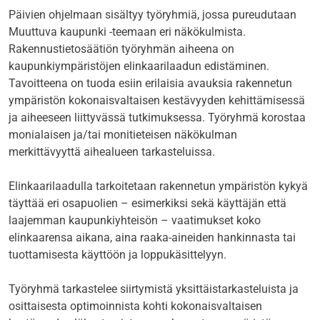
Päivien ohjelmaan sisältyy työryhmiä, jossa pureudutaan
Muuttuva kaupunki -teemaan eri näkökulmista.
Rakennustietosäätiön työryhmän aiheena on
kaupunkiympäristöjen elinkaarilaadun edistäminen.
Tavoitteena on tuoda esiin erilaisia avauksia rakennetun
ympäristön kokonaisvaltaisen kestävyyden kehittämisessä
ja aiheeseen liittyvässä tutkimuksessa. Työryhmä korostaa
monialaisen ja/tai monitieteisen näkökulman
merkittävyyttä aihealueen tarkasteluissa.
Elinkaarilaadulla tarkoitetaan rakennetun ympäristön kykyä
täyttää eri osapuolien – esimerkiksi sekä käyttäjän että
laajemman kaupunkiyhteisön – vaatimukset koko
elinkaarensa aikana, aina raaka-aineiden hankinnasta tai
tuottamisesta käyttöön ja loppukäsittelyyn.
Työryhmä tarkastelee siirtymistä yksittäistarkasteluista ja
osittaisesta optimoinnista kohti kokonaisvaltaisen