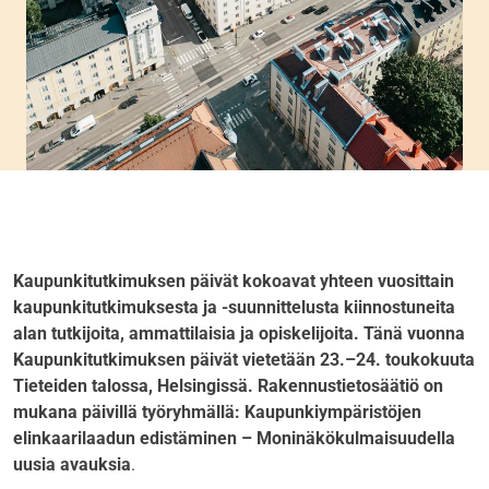
Kaupunkitutkimuksen päivät kokoavat yhteen vuosittain
kaupunkitutkimuksesta ja -suunnittelusta kiinnostuneita
alan tutkijoita, ammattilaisia ja opiskelijoita. Tänä vuonna
Kaupunkitutkimuksen päivät vietetään 23.–24. toukokuuta
Tieteiden talossa, Helsingissä. Rakennustietosäätiö on
mukana päivillä työryhmällä: Kaupunkiympäristöjen
elinkaarilaadun edistäminen –
Moninäkökulmaisuudella
uusia avauksia
.