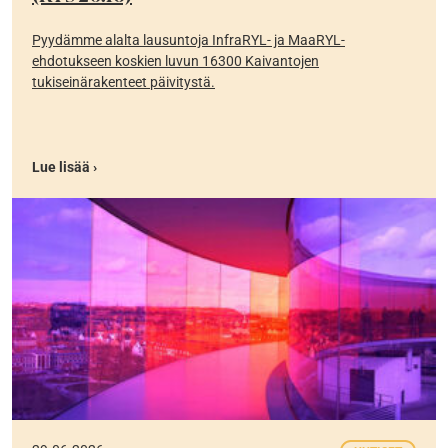
Pyydämme alalta lausuntoja InfraRYL- ja MaaRYL-
ehdotukseen koskien luvun 16300 Kaivantojen
tukiseinärakenteet päivitystä.
Lue lisää ›