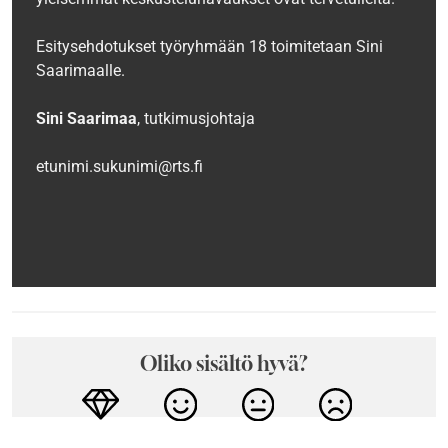
Esitysehdotukset työryhmään 18 toimitetaan Sini
Saarimaalle.
Sini Saarimaa
, tutkimusjohtaja
etunimi.sukunimi@rts.fi
Oliko sisältö hyvä?