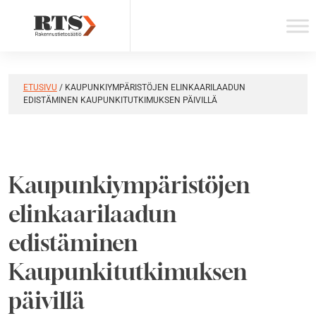
Skip
to
content
ETUSIVU
/
KAUPUNKIYMPÄRISTÖJEN ELINKAARILAADUN
EDISTÄMINEN KAUPUNKITUTKIMUKSEN PÄIVILLÄ
Kaupunkiympäristöjen
elinkaarilaadun
edistäminen
Kaupunkitutkimuksen
päivillä