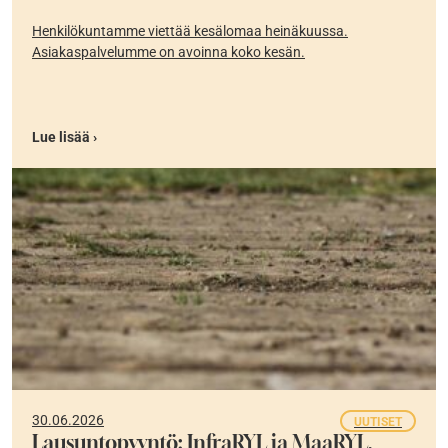
Henkilökuntamme viettää kesälomaa heinäkuussa.
Asiakaspalvelumme on avoinna koko kesän.
Lue lisää ›
30.06.2026
UUTISET
Lausuntopyyntö: InfraRYL ja MaaRYL,