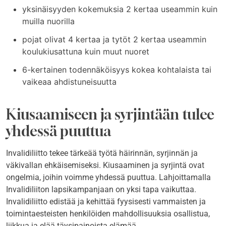
yksinäisyyden kokemuksia 2 kertaa useammin kuin
muilla nuorilla
pojat olivat 4 kertaa ja tytöt 2 kertaa useammin
koulukiusattuna kuin muut nuoret
6-kertainen todennäköisyys kokea kohtalaista tai
vaikeaa ahdistuneisuutta
Kiusaamiseen ja syrjintään tulee
yhdessä puuttua
Invalidiliitto tekee tärkeää työtä häirinnän, syrjinnän ja
väkivallan ehkäisemiseksi. Kiusaaminen ja syrjintä ovat
ongelmia, joihin voimme yhdessä puuttua. Lahjoittamalla
Invalidiliiton lapsikampanjaan on yksi tapa vaikuttaa.
Invalidiliitto edistää ja kehittää fyysisesti vammaisten ja
toimintaesteisten henkilöiden mahdollisuuksia osallistua,
liikkua ja elää täysipainoista elämää.