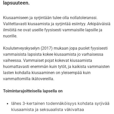
lapsuuteen.
Kiusaamiseen ja syrjintään tulee olla nollatoleranssi.
Valitettavasti kiusaamista ja syrjintää esiintyy. Arkipäiväisiä
ilmiöitä ne ovat useille fyysisesti vammaisille lapsille ja
nuorille.
Kouluterveyskyselyn (2017) mukaan jopa puolet fyysisesti
vammaisista lapsista kokee kiusaamista jo varhaisessa
vaiheessa. Vammaiset pojat kokevat kiusaamista
huomattavasti enemmän kuin tytöt, ja kaikista vammaisten
lasten kohdalla kiusaaminen on yleisempää kuin
vammattomilla ikätovereilla.
Toimintarajoitteisella lapsella on
lähes 3-kertainen todennäköisyys kohdata syrjivää
kiusaamista ja seksuaalista väkivaltaa