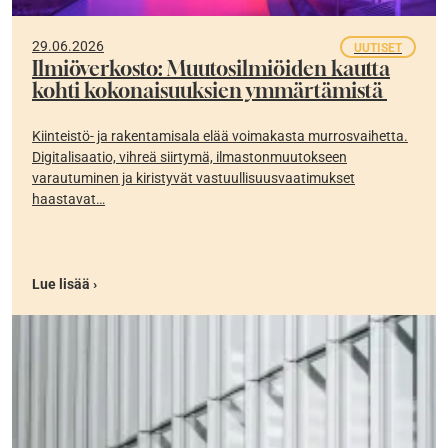
29.06.2026
UUTISET
Ilmiöverkosto: Muutosilmiöiden kautta
kohti kokonaisuuksien ymmärtämistä
Kiinteistö- ja rakentamisala elää voimakasta murrosvaihetta.
Digitalisaatio, vihreä siirtymä, ilmastonmuutokseen
varautuminen ja kiristyvät vastuullisuusvaatimukset
haastavat…
Lue lisää ›