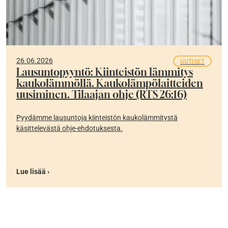
26.06.2026
UUTISET
Lausuntopyyntö: Kiinteistön lämmitys
kaukolämmöllä. Kaukolämpölaitteiden
uusiminen. Tilaajan ohje (RTS 26:16)
Pyydämme lausuntoja kiinteistön kaukolämmitystä
käsittelevästä ohje-ehdotuksesta.
Lue lisää ›