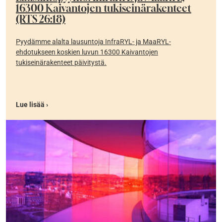
16300 Kaivantojen tukiseinärakenteet
(RTS 26:18)
Pyydämme alalta lausuntoja InfraRYL- ja MaaRYL-
ehdotukseen koskien luvun 16300 Kaivantojen
tukiseinärakenteet päivitystä.
Lue lisää ›