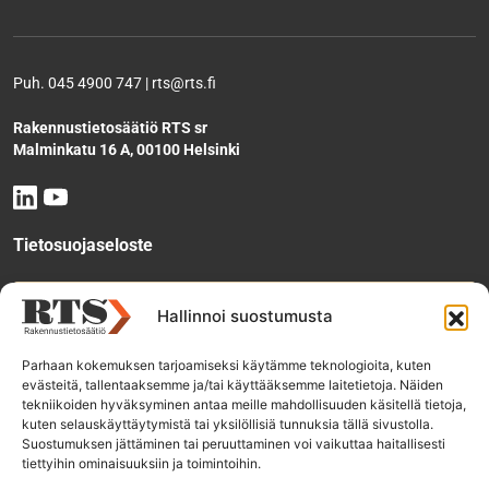
Puh. 045 4900 747 | rts@rts.fi
Rakennustietosäätiö RTS sr
Malminkatu 16 A, 00100 Helsinki
Tietosuojaseloste
Tee käyttölupahakemus
Hallinnoi suostumusta
Parhaan kokemuksen tarjoamiseksi käytämme teknologioita, kuten
evästeitä, tallentaaksemme ja/tai käyttääksemme laitetietoja. Näiden
Tilaa uutiskirje
tekniikoiden hyväksyminen antaa meille mahdollisuuden käsitellä tietoja,
kuten selauskäyttäytymistä tai yksilöllisiä tunnuksia tällä sivustolla.
Suostumuksen jättäminen tai peruuttaminen voi vaikuttaa haitallisesti
tiettyihin ominaisuuksiin ja toimintoihin.