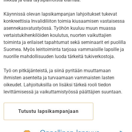
Käynnissä olevan lapsikampanjan lahjoitukset tukevat
konkreettisia Invalidiliiton toimia kiusaamisen vastaisessa
asennekasvatustyössä. Työhön kuuluu muun muassa
vertaistukihenkilöiden koulutus, nuorten vaikuttajien
toiminta ja erilaiset tapahtumat sekä seminaarit eri puolilla
Suomea. Myös leiritoiminta tarjoaa vammaisille lapsille ja
nuorille mahdollisuuden luoda tärkeitä tukiverkostoja.
Työ on pitkäjänteistä, ja siinä pyritään muuttamaan
ihmisten asenteita ja turvaamaan vammaisten lasten
oikeudet. Lahjoituksilla on lisäksi tärkeä rooli tiedon
levittämisessä ja vaikuttamistyössä päättäjien suuntaan.
Tutustu lapsikampanjaan