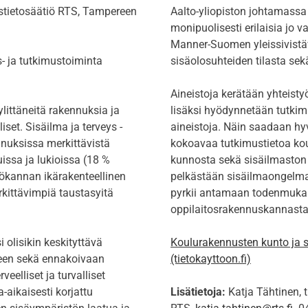
stietosäätiö RTS, Tampereen
Aalto-yliopiston johtamass
monipuolisesti erilaisia jo va
Manner-Suomen yleissivistä
- ja tutkimustoiminta
sisäolosuhteiden tilasta sek
Aineistoja kerätään yhteist
ylittäneitä rakennuksia ja
lisäksi hyödynnetään tutkimu
iset. Sisäilma ja terveys -
aineistoja. Näin saadaan hyv
nuksissa merkittävistä
kokoavaa tutkimustietoa kou
issa ja lukioissa (18 %
kunnosta sekä sisäilmaston l
ökannan ikärakenteellinen
pelkästään sisäilmaongelmais
rkittävimpiä taustasyitä
pyrkii antamaan todenmukai
oppilaitosrakennuskannasta
olisikin keskityttävä
Koulurakennusten kunto ja s
seen sekä ennakoivaan
(tietokayttoon.fi)
rveelliset ja turvalliset
-aikaisesti korjattu
Lisätietoja:
Katja Tähtinen, 