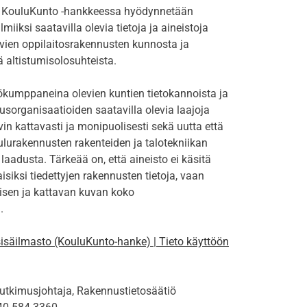
a KouluKunto -hankkeessa hyödynnetään
lmiiksi saatavilla olevia tietoja ja aineistoja
vien oppilaitosrakennusten kunnosta ja
ä altistumisolosuhteista.
yökumppaneina olevien kuntien tietokannoista ja
sorganisaatioiden saatavilla olevia laajoja
in kattavasti ja monipuolisesti sekä uutta että
lurakennusten rakenteiden ja talotekniikan
aadusta. Tärkeää on, että aineisto ei käsitä
iksi tiedettyjen rakennusten tietoja, vaan
sen ja kattavan kuvan koko
.
isäilmasto (KouluKunto-hanke) | Tieto käyttöön
tutkimusjohtaja, Rakennustietosäätiö