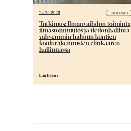
24.10.2023
JULKAISUT
Tutkimus: Ilmanvaihdon toiminta
ilmastonmuutos ja tiedonhallinta
vahvemmin haltuun kuntien
koulurakennusten elinkaaren
hallinnassa
Lue lisää ›