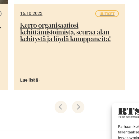
16.10.2023
UUTISET
,
Kerro organisaatiosi
kehittämistoimista, seuraa alan
kehitystä ja löydä kumppaneita!
Lue lisää ›
Parhaan kok
tallentaaks
hyväksymine