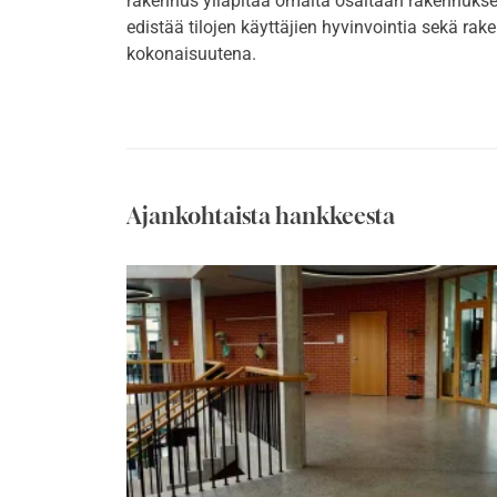
rakennus ylläpitää omalta osaltaan rakennukse
edistää tilojen käyttäjien hyvinvointia sekä ra
kokonaisuutena.
Ajankohtaista hankkeesta