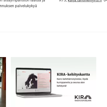
n sisäympäristön laatua ja
RTS,
katja.tahtinen@rts.fi
04
kennuksen palvelukykyä