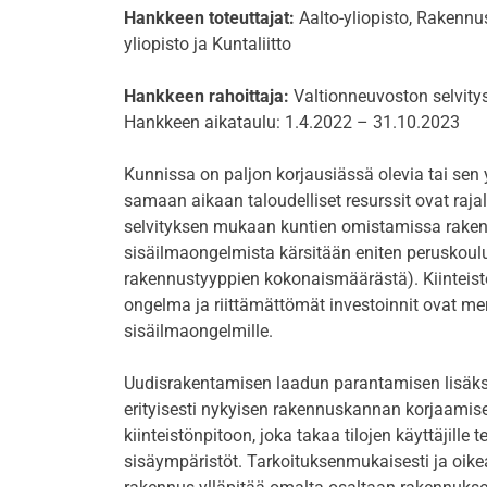
Hankkeen toteuttajat:
Aalto-yliopisto, Rakennu
yliopisto ja Kuntaliitto
Hankkeen rahoittaja:
Valtionneuvoston selvitys
Hankkeen aikataulu: 1.4.2022 – 31.10.2023
Kunnissa on paljon korjausiässä olevia tai sen 
samaan aikaan taloudelliset resurssit ovat rajall
selvityksen mukaan kuntien omistamissa raken
sisäilmaongelmista kärsitään eniten peruskoulu
rakennustyyppien kokonaismäärästä). Kiinteist
ongelma ja riittämättömät investoinnit ovat me
sisäilmaongelmille.
Uudisrakentamisen laadun parantamisen lisäksi 
erityisesti nykyisen rakennuskannan korjaami
kiinteistönpitoon, joka takaa tilojen käyttäjille te
sisäympäristöt. Tarkoituksenmukaisesti ja oikea