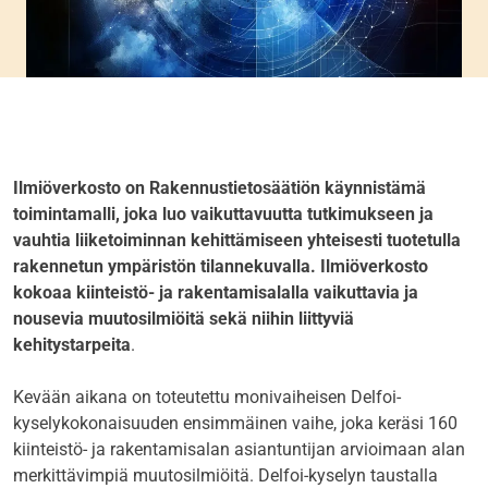
Ilmiöverkosto on Rakennustietosäätiön käynnistämä
toimintamalli, joka luo vaikuttavuutta tutkimukseen ja
vauhtia liiketoiminnan kehittämiseen yhteisesti tuotetulla
rakennetun ympäristön tilannekuvalla. Ilmiöverkosto
kokoaa kiinteistö- ja rakentamisalalla vaikuttavia ja
nousevia muutosilmiöitä sekä niihin liittyviä
kehitystarpeita
.
Kevään aikana on toteutettu monivaiheisen Delfoi-
kyselykokonaisuuden ensimmäinen vaihe, joka keräsi 160
kiinteistö- ja rakentamisalan asiantuntijan arvioimaan alan
merkittävimpiä muutosilmiöitä. Delfoi-kyselyn taustalla