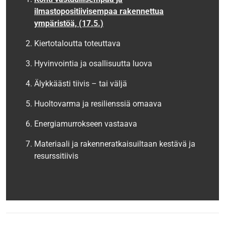
ilmastopositiivisempaa rakennettua
ympäristöä, (17.5.)
Kiertotaloutta toteuttava
Hyvinvointia ja osallisuutta luova
Älykkäästi tiivis – tai väljä
Huoltovarma ja resilienssiä omaava
Energiamurrokseen vastaava
Materiaali ja rakenneratkaisuiltaan kestävä ja
resurssitiivis