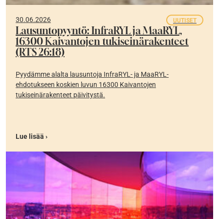
30.06.2026
UUTISET
Lausuntopyyntö: InfraRYL ja MaaRYL,
16300 Kaivantojen tukiseinärakenteet
(RTS 26:18)
Pyydämme alalta lausuntoja InfraRYL- ja MaaRYL-
ehdotukseen koskien luvun 16300 Kaivantojen
tukiseinärakenteet päivitystä.
Lue lisää ›