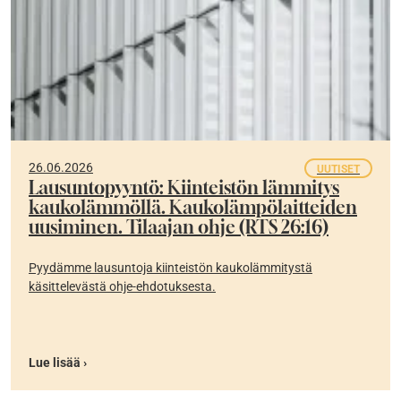
26.06.2026
UUTISET
Lausuntopyyntö: Kiinteistön lämmitys
kaukolämmöllä. Kaukolämpölaitteiden
uusiminen. Tilaajan ohje (RTS 26:16)
Pyydämme lausuntoja kiinteistön kaukolämmitystä
käsittelevästä ohje-ehdotuksesta.
Lue lisää ›