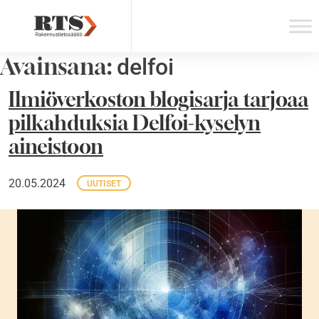
Skip
to
content
Avainsana:
delfoi
Ilmiöverkoston blogisarja tarjoaa
pilkahduksia Delfoi-kyselyn
aineistoon
20.05.2024
UUTISET