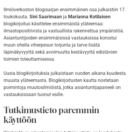
Ilmiöverkoston blogisarjan ensimmäinen osa julkaistiin 17.
toukokuuta.
Sini Saarimaan
ja
Marianna Kotilaisen
blogikirjoitus käsittelee ensimmäistä yläteemaa:
ilmastopositiivista ja vastuullista rakennettua ympäristöä.
Asiantuntijoiden ensimmäisissä vastauksissa korostui
muun ohella viherpesun torjunta ja tarve lisätä
läpinäkyvyyttä sekä avoimuutta kestävyyttä edistävien
toimien toteuttamisessa.
Uusia blogikirjoituksia julkaistaan vuoden aikana kuudesta
muusta yläteemasta. Blogikirjoitusten kautta nostetaan
poimintoja muutosilmiöistä, jotka asiantuntijapaneeli on
vastauksissaan tuonut esille.
Tutkimustieto paremmin
käyttöön