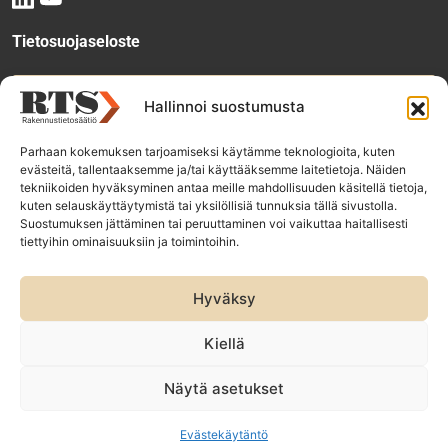
Tietosuojaseloste
Tee käyttölupahakemus
Hallinnoi suostumusta
Parhaan kokemuksen tarjoamiseksi käytämme teknologioita, kuten
evästeitä, tallentaaksemme ja/tai käyttääksemme laitetietoja. Näiden
Tilaa uutiskirje
tekniikoiden hyväksyminen antaa meille mahdollisuuden käsitellä tietoja,
kuten selauskäyttäytymistä tai yksilöllisiä tunnuksia tällä sivustolla.
Suostumuksen jättäminen tai peruuttaminen voi vaikuttaa haitallisesti
tiettyihin ominaisuuksiin ja toimintoihin.
RTS-konsernin yhtiöt:
Rakennustieto Oy
Hyväksy
Rakennustietomalli Oy
ET Infokeskuse AS
Kiellä
Näytä asetukset
Evästekäytäntö