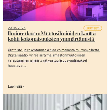
29.06.2026
UUTISET
Ilmiöverkosto: Muutosilmiöiden kautta
kohti kokonaisuuksien ymmärtämistä
Kiinteistö- ja rakentamisala elää voimakasta murrosvaihetta.
Digitalisaatio, vihreä siirtymä, ilmastonmuutokseen
varautuminen ja kiristyvät vastuullisuusvaatimukset
haastavat…
Lue lisää ›