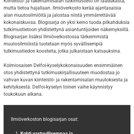
Kiinteistö- ja rakentamisalan tutkimustieto on laadukasta,
mutta tietoa hajallaan. Ilmiöverkosto kerää ajantasaisia
alan muutosilmiöitä ja jalostaa niistä ymmärrettävää
kokonaiskuvaa. Blogisarja on yksi keino tuoda pilkahduksia
tutkimustietoon yhdistettynä asiantuntijoiden näkemyksillä.
Blogisarjan lisäksi Ilmiöverkostossa tärkeimmistä
muutosilmiöistä tuotetaan myös syvällisempiä
tutkimustiedon koosteita, jotka julkaistaan katsauksina.
Kolmiosaisen Delfoi-kyselykokonaisuuden ensimmäinen
otos yhdistettynä tutkimuskirjallisuuteen muodostaa jo
vahvan kuvan kiinteistö- ja rakentamisalan muutoksesta ja
kehityksestä. Delfoi-kyselyn toinen vaihe käynnistyy
toukokuun aikana.
Ilmiöverkoston blogisarjan osat:
Kohti vastuullisempaa ja