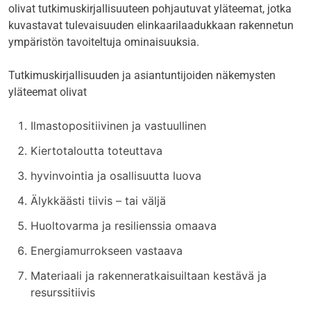
olivat tutkimuskirjallisuuteen pohjautuvat yläteemat, jotka
kuvastavat tulevaisuuden elinkaarilaadukkaan rakennetun
ympäristön tavoiteltuja ominaisuuksia.
Tutkimuskirjallisuuden ja asiantuntijoiden näkemysten
yläteemat olivat
Ilmastopositiivinen ja vastuullinen
Kiertotaloutta toteuttava
hyvinvointia ja osallisuutta luova
Älykkäästi tiivis – tai väljä
Huoltovarma ja resilienssia omaava
Energiamurrokseen vastaava
Materiaali ja rakenneratkaisuiltaan kestävä ja
resurssitiivis