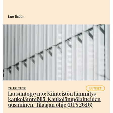
Lue lisää ›
26.06.2026
UUTISET
Lausuntopyyntö: Kiinteistön lämmitys
kaukolämmöllä. Kaukolämpölaitteiden
uusiminen. Tilaajan ohje (RTS 26:16)