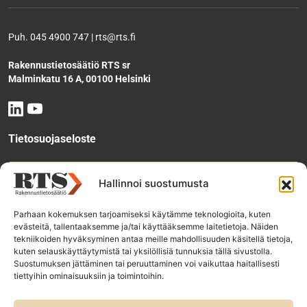
Puh. 045 4900 747 | rts@rts.fi
Rakennustietosäätiö RTS sr
Malminkatu 16 A, 00100 Helsinki
Tietosuojaseloste
Tee käyttölupahakemus
Hallinnoi suostumusta
Parhaan kokemuksen tarjoamiseksi käytämme teknologioita, kuten
evästeitä, tallentaaksemme ja/tai käyttääksemme laitetietoja. Näiden
Tilaa uutiskirje
tekniikoiden hyväksyminen antaa meille mahdollisuuden käsitellä tietoja,
kuten selauskäyttäytymistä tai yksilöllisiä tunnuksia tällä sivustolla.
Suostumuksen jättäminen tai peruuttaminen voi vaikuttaa haitallisesti
tiettyihin ominaisuuksiin ja toimintoihin.
RTS-konsernin yhtiöt: