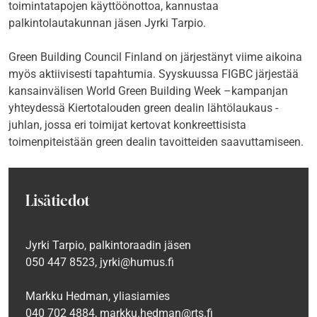
toimintatapojen käyttöönottoa, kannustaa
palkintolautakunnan jäsen Jyrki Tarpio.
Green Building Council Finland on järjestänyt viime aikoina
myös aktiivisesti tapahtumia. Syyskuussa FIGBC järjestää
kansainvälisen World Green Building Week –kampanjan
yhteydessä Kiertotalouden green dealin lähtölaukaus -
juhlan, jossa eri toimijat kertovat konkreettisista
toimenpiteistään green dealin tavoitteiden saavuttamiseen.
Lisätiedot
Jyrki Tarpio, palkintoraadin jäsen
050 447 8523, jyrki@humus.fi
Markku Hedman, yliasiamies
040 702 4884, markku.hedman@rts.fi