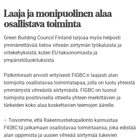
Laaja ja monipuolinen alaa
osallistava toiminta
Green Building Council Finland tarjoaa myös helposti
ymmärrettävää tietoa vihreän siirtymän työkaluista ja
viitekehyksistä, kuten EU-taksonomiasta ja
ympäristöluokituksista
Palkintoraati arvosti erityisesti FIGBC:n laajasti alan
toimijoita osallistavaa toimintatapaa, jolla on luotu yhteistä
ymmärrystä vihreästä siirtymästä. FIGBC on tuonut
toimijoita positiivisella otteella yhteen merkittävien ja
tärkeiden koko alaa koskettavien teemojen äärelle.
– Toivomme, että Rakennustietopalkinto kannustaa
FIGBC:tä jatkamaan osallistavaa toimintaansa, joka edistää
alan oppimista ja uusien vihreää siirtymää tukevien