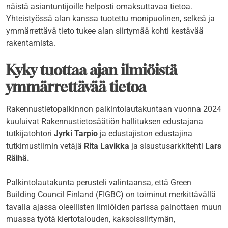
näistä asiantuntijoille helposti omaksuttavaa tietoa.
Yhteistyössä alan kanssa tuotettu monipuolinen, selkeä ja
ymmärrettävä tieto tukee alan siirtymää kohti kestävää
rakentamista.
Kyky tuottaa ajan ilmiöistä
ymmärrettävää tietoa
Rakennustietopalkinnon palkintolautakuntaan vuonna 2024
kuuluivat Rakennustietosäätiön hallituksen edustajana
tutkijatohtori
Jyrki Tarpio
ja edustajiston edustajina
tutkimustiimin vetäjä
Rita Lavikka
ja sisustusarkkitehti
Lars
Räihä.
Palkintolautakunta perusteli valintaansa, että Green
Building Council Finland (FIGBC) on toiminut merkittävällä
tavalla ajassa oleellisten ilmiöiden parissa painottaen muun
muassa työtä kiertotalouden, kaksoissiirtymän,