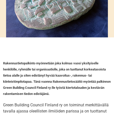
Rakennustietopalkinto myönnetään joka kolmas vuosi yksityiselle
henkilölle, ryhmälle tai organisaatiolle, joka on tuottanut korkeatasoista
tietoa alalle ja siten edistänyt hyvää kaavoitus-, rakennus- tai
kiinteistönpitotapaa. Tänä vuonna Rakennustietosäätiö myöntää palkinnon
Green Building Council Finland ry:lle työstä kiertotalouden ja kestävän
rakentamisen tiedon edistäjänä.
Green Building Council Finland ry on toiminut merkittävällä
tavalla ajassa oleellisten ilmiöiden parissa ja on tuottanut