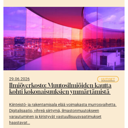
29.06.2026
UUTISET
Ilmiöverkosto: Muutosilmiöiden kautta
kohti kokonaisuuksien ymmärtämistä
Kiinteistö- ja rakentamisala elää voimakasta murrosvaihetta.
Digitalisaatio, vihreä siirtymä, ilmastonmuutokseen
varautuminen ja kiristyvät vastuullisuusvaatimukset
haastavat…