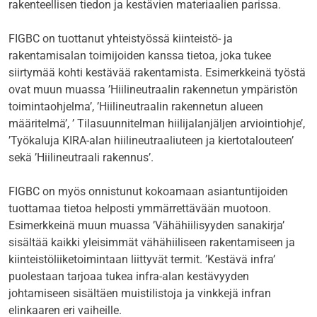
rakenteellisen tiedon ja kestävien materiaalien parissa.
FIGBC on tuottanut yhteistyössä kiinteistö- ja
rakentamisalan toimijoiden kanssa tietoa, joka tukee
siirtymää kohti kestävää rakentamista. Esimerkkeinä työstä
ovat muun muassa ’Hiilineutraalin rakennetun ympäristön
toimintaohjelma’, ’Hiilineutraalin rakennetun alueen
määritelmä’, ’ Tilasuunnitelman hiilijalanjäljen arviointiohje’,
’Työkaluja KIRA-alan hiilineutraaliuteen ja kiertotalouteen’
sekä ’Hiilineutraali rakennus’.
FIGBC on myös onnistunut kokoamaan asiantuntijoiden
tuottamaa tietoa helposti ymmärrettävään muotoon.
Esimerkkeinä muun muassa ’Vähähiilisyyden sanakirja’
sisältää kaikki yleisimmät vähähiiliseen rakentamiseen ja
kiinteistöliiketoimintaan liittyvät termit. ’Kestävä infra’
puolestaan tarjoaa tukea infra-alan kestävyyden
johtamiseen sisältäen muistilistoja ja vinkkejä infran
elinkaaren eri vaiheille.