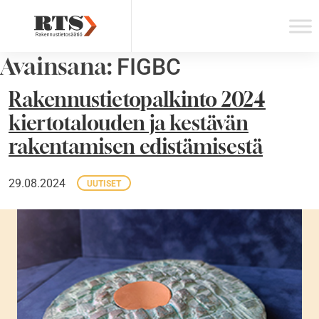
Skip
to
content
Avainsana:
FIGBC
Rakennustietopalkinto 2024
kiertotalouden ja kestävän
rakentamisen edistämisestä
29.08.2024
UUTISET