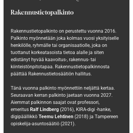
Rakennustietopalkinto
Rakennustietopalkinto on perustettu vuonna 2016.
Palkinto myönnetään joka kolmas vuosi yksityiselle
henkilölle, ryhmälle tai organisaatiolle, joka on
tuottanut korkeatasoista tietoa alalle ja siten
edistänyt hyvää kaavoitus-, rakennus- tai
kiinteistönpitotapaa. Rakennustietopalkinnosta
päättää Rakennustietosäätiön hallitus.
Tänä vuonna palkinto myönnettiin neljättä kertaa.
Seuraavan kerran palkinto jaetaan vuonna 2027.
Aiemmat palkinnon saajat ovat professori,
emeritus
Ralf Lindberg
(2016), KIRA-digi -hanke,
digipäällikkö
Teemu Lehtinen
(2018) ja Tampereen
opiskelija-asuntosäätiö (2021).