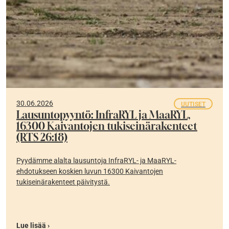
30.06.2026
UUTISET
Lausuntopyyntö: InfraRYL ja MaaRYL,
16300 Kaivantojen tukiseinärakenteet
(RTS 26:18)
Pyydämme alalta lausuntoja InfraRYL- ja MaaRYL-
ehdotukseen koskien luvun 16300 Kaivantojen
tukiseinärakenteet päivitystä.
Lue lisää ›