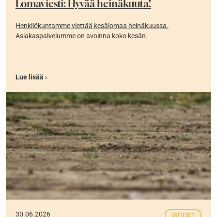
Lomaviesti: Hyvää heinäkuuta!
Henkilökuntamme viettää kesälomaa heinäkuussa.
Asiakaspalvelumme on avoinna koko kesän.
Lue lisää ›
30.06.2026
UUTISET