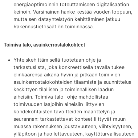
energiaoptimoinnin toteuttamiseen digitalisaation
keinoin. Varsinainen hanke kestää vuoden loppuun,
mutta sen datayhteistyön kehittäminen jatkuu
Rakennustietosäätiön toiminnassa.
Toimiva talo, asuinkerrostalokohteet
Yhteiskehittämisellä tuotetaan ohje ja
tarkastuslista, joka konkreettisella tavalla tukee
elinkaarensa aikana hyvin ja pitkään toimivien
asuinkerrostalokohteiden tilaamista ja suunnittelua
keskittyen tilallisen ja toiminnallisen laadun
aiheisiin. Toimiva talo -ohje mahdollistaa
toimivuuden laajoihin aiheisiin liittyvien
kohdekohtaisten tavoitteiden määrittelyn ja
seurannan: tarkastettavat kohteet liittyvät muun
muassa rakennuksen joustavuuteen, viihtyisyyteen,
ylläpitoon ja huollettavuuteen, käyttöturvallisuuteen