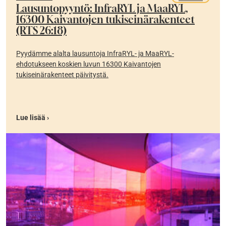
Lausuntopyyntö: InfraRYL ja MaaRYL,
16300 Kaivantojen tukiseinärakenteet
(RTS 26:18)
Pyydämme alalta lausuntoja InfraRYL- ja MaaRYL-
ehdotukseen koskien luvun 16300 Kaivantojen
tukiseinärakenteet päivitystä.
Lue lisää ›