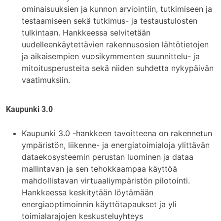
ominaisuuksien ja kunnon arviointiin, tutkimiseen ja
testaamiseen sekä tutkimus- ja testaustulosten
tulkintaan. Hankkeessa selvitetään
uudelleenkäytettävien rakennusosien lähtötietojen
ja aikaisempien vuosikymmenten suunnittelu- ja
mitoitusperusteita sekä niiden suhdetta nykypäivän
vaatimuksiin.
Kaupunki 3.0
Kaupunki 3.0 -hankkeen tavoitteena on rakennetun
ympäristön, liikenne- ja energiatoimialoja ylittävän
dataekosysteemin perustan luominen ja dataa
mallintavan ja sen tehokkaampaa käyttöä
mahdollistavan virtuaaliympäristön pilotointi.
Hankkeessa keskitytään löytämään
energiaoptimoinnin käyttötapaukset ja yli
toimialarajojen keskusteluyhteys