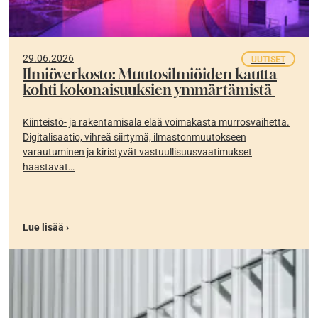
29.06.2026
UUTISET
Ilmiöverkosto: Muutosilmiöiden kautta
kohti kokonaisuuksien ymmärtämistä
Kiinteistö- ja rakentamisala elää voimakasta murrosvaihetta.
Digitalisaatio, vihreä siirtymä, ilmastonmuutokseen
varautuminen ja kiristyvät vastuullisuusvaatimukset
haastavat…
Lue lisää ›