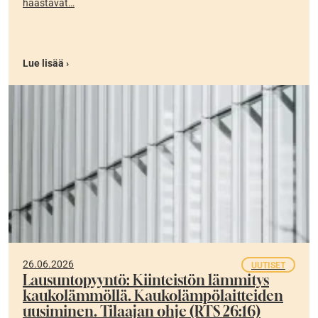
haastavat…
Lue lisää ›
26.06.2026
UUTISET
Lausuntopyyntö: Kiinteistön lämmitys
kaukolämmöllä. Kaukolämpölaitteiden
uusiminen. Tilaajan ohje (RTS 26:16)