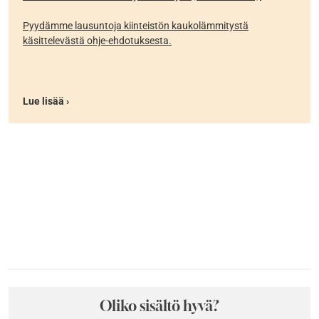
Pyydämme lausuntoja kiinteistön kaukolämmitystä
käsittelevästä ohje-ehdotuksesta.
Lue lisää ›
Oliko sisältö hyvä?