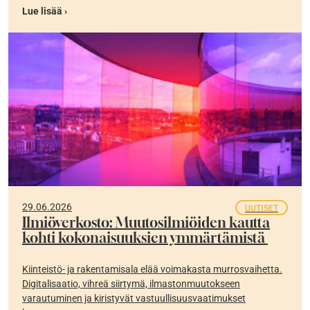
Lue lisää ›
29.06.2026
UUTISET
Ilmiöverkosto: Muutosilmiöiden kautta
kohti kokonaisuuksien ymmärtämistä
Kiinteistö- ja rakentamisala elää voimakasta murrosvaihetta.
Digitalisaatio, vihreä siirtymä, ilmastonmuutokseen
varautuminen ja kiristyvät vastuullisuusvaatimukset