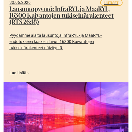
30.06.2026
UUTISET
Lausuntopyyntö: InfraRYL ja MaaRYL,
16300 Kaivantojen tukiseinärakenteet
(RTS 26:18)
Pyydämme alalta lausuntoja InfraRYL- ja MaaRYL-
ehdotukseen koskien luvun 16300 Kaivantojen
tukiseinärakenteet päivitystä.
Lue lisää ›