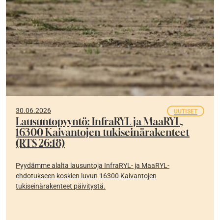
30.06.2026
UUTISET
Lausuntopyyntö: InfraRYL ja MaaRYL,
16300 Kaivantojen tukiseinärakenteet
(RTS 26:18)
Pyydämme alalta lausuntoja InfraRYL- ja MaaRYL-
ehdotukseen koskien luvun 16300 Kaivantojen
tukiseinärakenteet päivitystä.