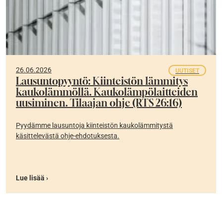
26.06.2026
UUTISET
Lausuntopyyntö: Kiinteistön lämmitys
kaukolämmöllä. Kaukolämpölaitteiden
uusiminen. Tilaajan ohje (RTS 26:16)
Pyydämme lausuntoja kiinteistön kaukolämmitystä
käsittelevästä ohje-ehdotuksesta.
Lue lisää ›