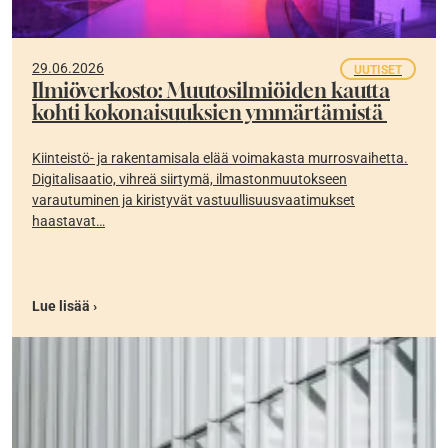
29.06.2026
UUTISET
Ilmiöverkosto: Muutosilmiöiden kautta
kohti kokonaisuuksien ymmärtämistä
Kiinteistö- ja rakentamisala elää voimakasta murrosvaihetta.
Digitalisaatio, vihreä siirtymä, ilmastonmuutokseen
varautuminen ja kiristyvät vastuullisuusvaatimukset
haastavat…
Lue lisää ›