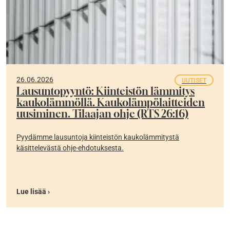
26.06.2026
UUTISET
Lausuntopyyntö: Kiinteistön lämmitys
kaukolämmöllä. Kaukolämpölaitteiden
uusiminen. Tilaajan ohje (RTS 26:16)
Pyydämme lausuntoja kiinteistön kaukolämmitystä
käsittelevästä ohje-ehdotuksesta.
Lue lisää ›