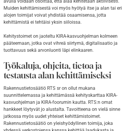
avulla voidaan osoittaa, että alaa kehitetään aktiivisesti.
Muiden kehittämisestä voi myös hyötyä itse ja alan tai eri
alojen toimijat voivat yhdistää osaamisensa, jotta
kehittämistä ei tehtäisi yksin siiloissa.
Kehitystoimet on jaoteltu KIRA-kasvuohjelman kolmeen
pääteemaan, jotka ovat vihreä siirtymä, digitalisaatio ja
tuottavuus sekä arvonluonti läpi elinkaaren.
Työkaluja, ohjeita, tietoa ja
testausta alan kehittämiseksi
Rakennustietosäätiö RTS sr on ollut mukana
suunnittelemassa ja kehittämässä kehityskarttaa KIRA-
kasvuohjelman ja KIRA-foorumin kautta. RTS:n omat
hankkeet löytyvät jo alustalta. Tavoitteena on vielä sinne
jatkossa myös uudet yhteiset kehittämistoimet.
Rakennustietosäätiö on yleishyödyllinen toimija, joka
yhdessä verkostojensa kanssa kehittää laadukasta ja