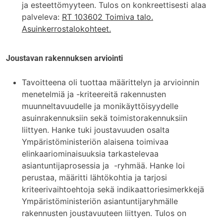
ja esteettömyyteen. Tulos on konkreettisesti alaa
palveleva:
RT 103602 Toimiva talo.
Asuinkerrostalokohteet.
Joustavan rakennuksen arviointi
Tavoitteena oli tuottaa määrittelyn ja arvioinnin
menetelmiä ja -kriteereitä rakennusten
muunneltavuudelle ja monikäyttöisyydelle
asuinrakennuksiin sekä toimistorakennuksiin
liittyen. Hanke tuki joustavuuden osalta
Ympäristöministeriön alaisena toimivaa
elinkaariominaisuuksia tarkastelevaa
asiantuntijaprosessia ja -ryhmää. Hanke loi
perustaa, määritti lähtökohtia ja tarjosi
kriteerivaihtoehtoja sekä indikaattoriesimerkkejä
Ympäristöministeriön asiantuntijaryhmälle
rakennusten joustavuuteen liittyen. Tulos on