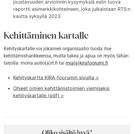
joustavuuden arvioinnin kysymyksiä esiin tuova
raportti esimerkkikohteineen, joka julkaistaan RTS:n
kautta syksyllä 2023.
Kehittäminen kartalle
Kehityskartalle voi jokainen organisaatio tuoda itse
kehittämishankkeensa, mutta tukea ja apua on myös tähän
tarjolla: mona.autio(a)rt.fi tai
mia(a)kirafoorumi.fi
Kehityskartta KIRA-foorumin sivuilla >
Ohjeet omien kehittämistoimien viemiseksi
kehityskartalle (pdf) >
Oliko sisältö hyvä?