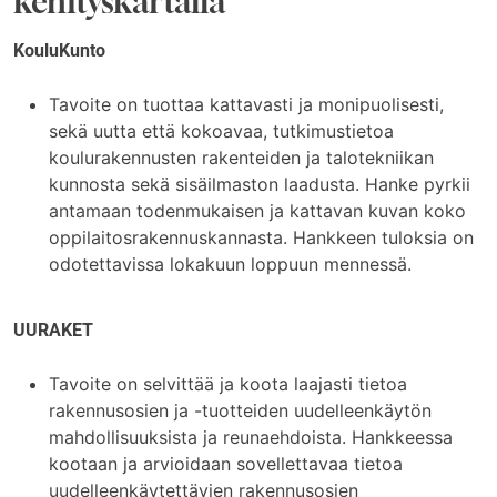
kehityskartalla
KouluKunto
Tavoite on tuottaa kattavasti ja monipuolisesti,
sekä uutta että kokoavaa, tutkimustietoa
koulurakennusten rakenteiden ja talotekniikan
kunnosta sekä sisäilmaston laadusta. Hanke pyrkii
antamaan todenmukaisen ja kattavan kuvan koko
oppilaitosrakennuskannasta. Hankkeen tuloksia on
odotettavissa lokakuun loppuun mennessä.
UURAKET
Tavoite on selvittää ja koota laajasti tietoa
rakennusosien ja -tuotteiden uudelleenkäytön
mahdollisuuksista ja reunaehdoista. Hankkeessa
kootaan ja arvioidaan sovellettavaa tietoa
uudelleenkäytettävien rakennusosien