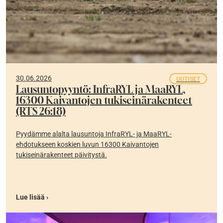
30.06.2026
UUTISET
Lausuntopyyntö: InfraRYL ja MaaRYL,
16300 Kaivantojen tukiseinärakenteet
(RTS 26:18)
Pyydämme alalta lausuntoja InfraRYL- ja MaaRYL-
ehdotukseen koskien luvun 16300 Kaivantojen
tukiseinärakenteet päivitystä.
Lue lisää ›