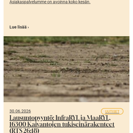
Asiakaspalvelumme on avoinna koko kesän.
Lue lisää ›
30.06.2026
UUTISET
Lausuntopyyntö: InfraRYL ja MaaRYL,
16300 Kaivantojen tukiseinärakenteet
(RTS 26:18)