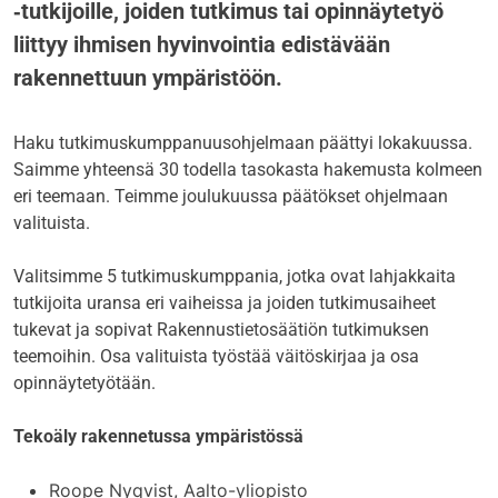
‑tutkijoille, joiden tutkimus tai opinnäytetyö
liittyy ihmisen hyvinvointia edistävään
rakennettuun ympäristöön.
Haku tutkimuskumppanuusohjelmaan päättyi lokakuussa.
Saimme yhteensä 30 todella tasokasta hakemusta kolmeen
eri teemaan. Teimme joulukuussa päätökset ohjelmaan
valituista.
Valitsimme 5 tutkimuskumppania, jotka ovat lahjakkaita
tutkijoita uransa eri vaiheissa ja joiden tutkimusaiheet
tukevat ja sopivat Rakennustietosäätiön tutkimuksen
teemoihin. Osa valituista työstää väitöskirjaa ja osa
opinnäytetyötään.
Tekoäly rakennetussa ympäristössä
Roope Nyqvist, Aalto-yliopisto