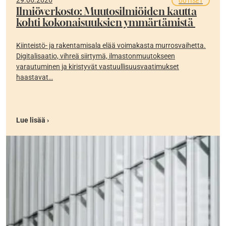
UUTISET
Ilmiöverkosto: Muutosilmiöiden kautta
kohti kokonaisuuksien ymmärtämistä
Kiinteistö- ja rakentamisala elää voimakasta murrosvaihetta.
Digitalisaatio, vihreä siirtymä, ilmastonmuutokseen
varautuminen ja kiristyvät vastuullisuusvaatimukset
haastavat…
Lue lisää ›