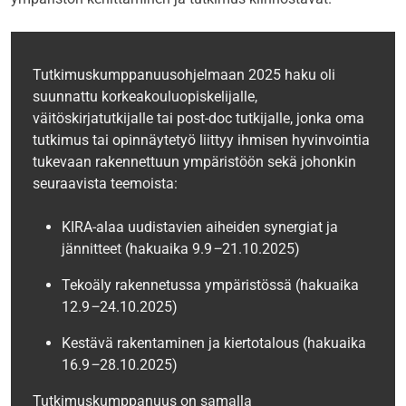
Tutkimuskumppanuusohjelmaan 2025 haku oli
suunnattu korkeakouluopiskelijalle,
väitöskirjatutkijalle tai post-doc tutkijalle, jonka oma
tutkimus tai opinnäytetyö liittyy ihmisen hyvinvointia
tukevaan rakennettuun ympäristöön sekä johonkin
seuraavista teemoista:
KIRA-alaa uudistavien aiheiden synergiat ja
jännitteet (hakuaika 9.9
–
21.10.2025)
Tekoäly rakennetussa ympäristössä (hakuaika
12.9
–
24.10.2025)
Kestävä rakentaminen ja kiertotalous (hakuaika
16.9
–
28.10.2025)
Tutkimuskumppanuus on samalla