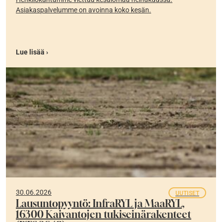
Asiakaspalvelumme on avoinna koko kesän.
Lue lisää ›
30.06.2026
UUTISET
Lausuntopyyntö: InfraRYL ja MaaRYL,
16300 Kaivantojen tukiseinärakenteet