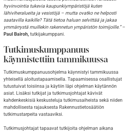
hyvinvointia tukevia kaupunkiympäristöjä kuten
lähiviheralueita ja vesistöjä – mutta ovatko ne helposti
saatavilla kaikille? Tätä tietoa haluan selvittää ja jakaa
ymmärrystä muillekin rakennetun ympäristön toimijoille.”
–
Paul Bairoh,
tutkijakumppani.
Tutkimuskumppanuus
käynnistettiin tammikuussa
Tutkimuskumppanuusohjelma käynnistyi tammikuussa
yhteisellä aloitustapaamisella. Tapaamisessa osallistujat
tutustuivat toisiinsa ja käytiin läpi ohjelman käytännön
asiat. Lisäksi tutkijat ja tutkimusjohtajat kävivät
kahdenkeskisiä keskusteluja tutkimusaiheista sekä niiden
mahdollisesta rajauksesta Rakennustietosäätiön
tutkimustarpeita vastaaviksi.
Tutkimusjohtajat tapaavat tutkijoita ohjelman aikana