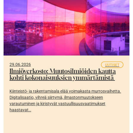
29.06.2026
UUTISET
Ilmiöverkosto: Muutosilmiöiden kautta
kohti kokonaisuuksien ymmärtämistä
Kiinteistö- ja rakentamisala elää voimakasta murrosvaihetta.
Digitalisaatio, vihreä siirtymä, ilmastonmuutokseen
varautuminen ja kiristyvät vastuullisuusvaatimukset
haastavat…