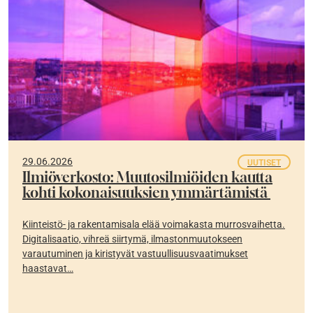
29.06.2026
UUTISET
Ilmiöverkosto: Muutosilmiöiden kautta
kohti kokonaisuuksien ymmärtämistä
Kiinteistö- ja rakentamisala elää voimakasta murrosvaihetta.
Digitalisaatio, vihreä siirtymä, ilmastonmuutokseen
varautuminen ja kiristyvät vastuullisuusvaatimukset
haastavat…