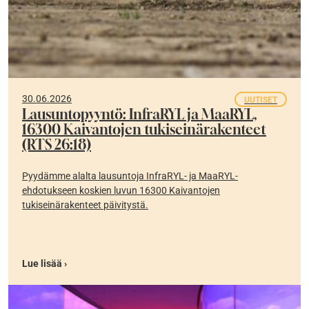
30.06.2026
UUTISET
Lausuntopyyntö: InfraRYL ja MaaRYL,
16300 Kaivantojen tukiseinärakenteet
(RTS 26:18)
Pyydämme alalta lausuntoja InfraRYL- ja MaaRYL-
ehdotukseen koskien luvun 16300 Kaivantojen
tukiseinärakenteet päivitystä.
Lue lisää ›