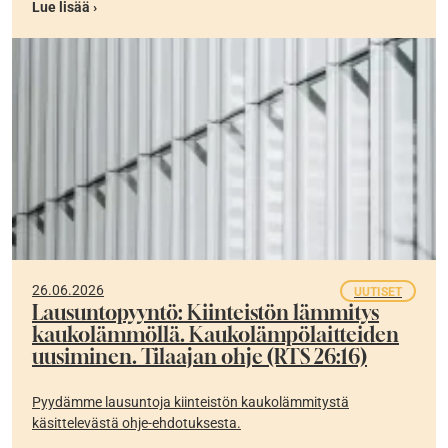
Lue lisää ›
26.06.2026
UUTISET
Lausuntopyyntö: Kiinteistön lämmitys
kaukolämmöllä. Kaukolämpölaitteiden
uusiminen. Tilaajan ohje (RTS 26:16)
Pyydämme lausuntoja kiinteistön kaukolämmitystä
käsittelevästä ohje-ehdotuksesta.