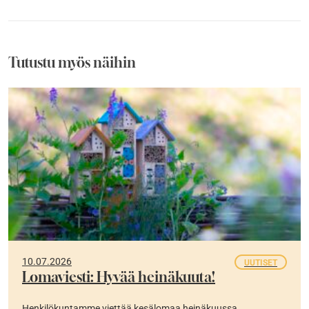
Tutustu myös näihin
10.07.2026
UUTISET
Lomaviesti: Hyvää heinäkuuta!
Henkilökuntamme viettää kesälomaa heinäkuussa.