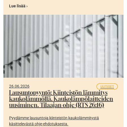
Lue lisää ›
26.06.2026
UUTISET
Lausuntopyyntö: Kiinteistön lämmitys
kaukolämmöllä. Kaukolämpölaitteiden
uusiminen. Tilaajan ohje (RTS 26:16)
Pyydämme lausuntoja kiinteistön kaukolämmitystä
käsittelevästä ohje-ehdotuksesta.