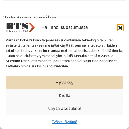
Tutustu myös näihin
Hallinnoi suostumusta
Parhaan kokemuksen tarjoamiseksi käytämme teknologioita, kuten
evästeitä, tallentaaksemme ja/tai käyttääksemme laitetietoja. Näiden
tekniikoiden hyväksyminen antaa meille mahdollisuuden käsitellä tietoja,
kuten selauskäyttäytymistä tai yksilöllisiä tunnuksia tällä sivustolla.
Suostumuksen jättäminen tai peruuttaminen voi vaikuttaa haitallisesti
tiettyihin ominaisuuksiin ja toimintoihin.
Hyväksy
Kiellä
10.07.2026
UUTISET
Lomaviesti: Hyvää heinäkuuta!
Näytä asetukset
Henkilökuntamme viettää kesälomaa heinäkuussa.
Evästekäytäntö
Asiakaspalvelumme on avoinna koko kesän.