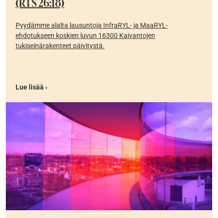
(RTS 26:18)
Pyydämme alalta lausuntoja InfraRYL- ja MaaRYL-
ehdotukseen koskien luvun 16300 Kaivantojen
tukiseinärakenteet päivitystä.
Lue lisää ›