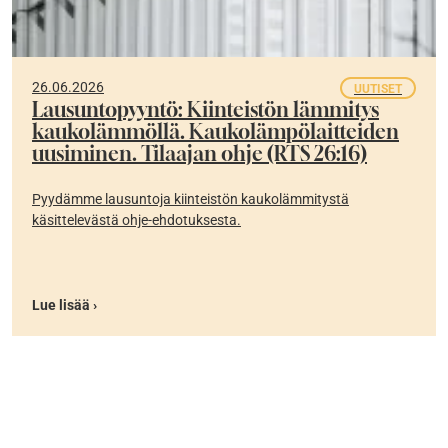
26.06.2026
UUTISET
Lausuntopyyntö: Kiinteistön lämmitys
kaukolämmöllä. Kaukolämpölaitteiden
uusiminen. Tilaajan ohje (RTS 26:16)
Pyydämme lausuntoja kiinteistön kaukolämmitystä
käsittelevästä ohje-ehdotuksesta.
Lue lisää ›