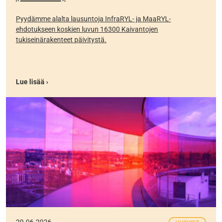
Pyydämme alalta lausuntoja InfraRYL- ja MaaRYL-
ehdotukseen koskien luvun 16300 Kaivantojen
tukiseinärakenteet päivitystä.
Lue lisää ›
29.06.2026