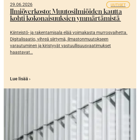
29.06.2026
UUTISET
Ilmiöverkosto: Muutosilmiöiden kautta
kohti kokonaisuuksien ymmärtämistä
Kiinteistö- ja rakentamisala elää voimakasta murrosvaihetta.
Digitalisaatio, vihreä siirtymä, ilmastonmuutokseen
varautuminen ja kiristyvät vastuullisuusvaatimukset
haastavat…
Lue lisää ›