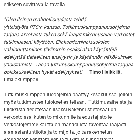
erikseen sovittavalla tavalla.
”Olen iloinen mahdollisuudesta tehdä
yhteistyötä RTS:n kanssa. Tutkimuskumppanuusohjelma
tarjoaa arvokasta tukea sekä laajat rakennusalan verkostot
tutkimukseni käyttöön. Elinkaariominaisuuksien
vakiinnuttaminen tiiviimmin osaksi alan käytäntöjä
edellyttää tieteellisen analyysin ja käytännön näkökulmien
yhdistämistä. Tähän tutkimuskumppanuusohjelma tarjoaa
poikkeuksellisen hyvät edellytykset
.” –
Timo Heikkilä
,
tutkijakumppani.
Tutkimuskumppanuusohjelma päättyy kesäkuussa, jolloin
myös tutkimusten tulokset esitellään. Tutkimusaiheista ja
tuloksista tiedotetaan lisäksi Rakennustietosäätiön
verkostoissa, kuten toimikunnille ja edustajistolle.
Verkostojemme kautta on mahdollista tavoittaa laajasti
alan asiantuntijoita ja toimijoita, joita rakennetun
ympäristön kehittäminen ja tutkimus kiinnostavat.