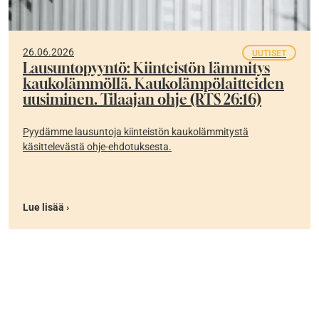
26.06.2026
UUTISET
Lausuntopyyntö: Kiinteistön lämmitys
kaukolämmöllä. Kaukolämpölaitteiden
uusiminen. Tilaajan ohje (RTS 26:16)
Pyydämme lausuntoja kiinteistön kaukolämmitystä
käsittelevästä ohje-ehdotuksesta.
Lue lisää ›