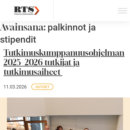
Skip
to
content
Avainsana:
palkinnot ja
stipendit
Tutkimuskumppanuusohjelman
2025–2026 tutkijat ja
tutkimusaiheet
11.03.2026
UUTISET