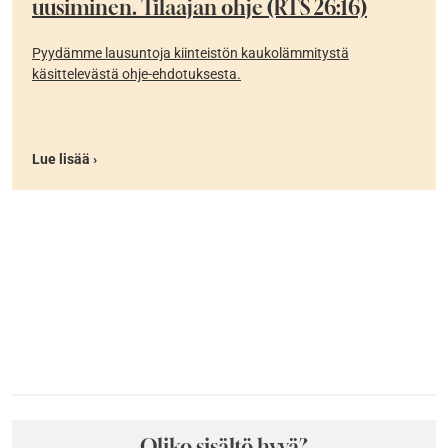
uusiminen. Tilaajan ohje (RTS 26:16)
Pyydämme lausuntoja kiinteistön kaukolämmitystä
käsittelevästä ohje-ehdotuksesta.
Lue lisää ›
Oliko sisältö hyvä?