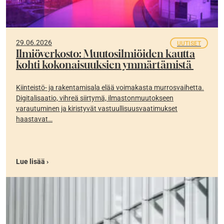
29.06.2026
UUTISET
Ilmiöverkosto: Muutosilmiöiden kautta
kohti kokonaisuuksien ymmärtämistä
Kiinteistö- ja rakentamisala elää voimakasta murrosvaihetta.
Digitalisaatio, vihreä siirtymä, ilmastonmuutokseen
varautuminen ja kiristyvät vastuullisuusvaatimukset
haastavat…
Lue lisää ›