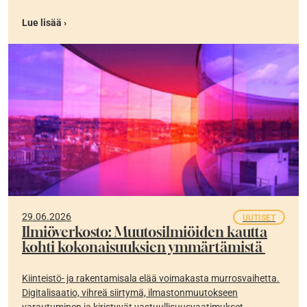
Lue lisää ›
29.06.2026
UUTISET
Ilmiöverkosto: Muutosilmiöiden kautta
kohti kokonaisuuksien ymmärtämistä
Kiinteistö- ja rakentamisala elää voimakasta murrosvaihetta.
Digitalisaatio, vihreä siirtymä, ilmastonmuutokseen