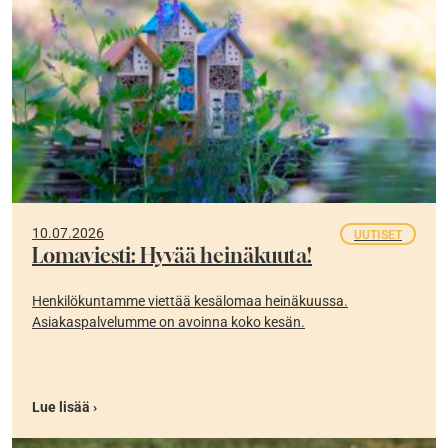
10.07.2026
UUTISET
Lomaviesti: Hyvää heinäkuuta!
Henkilökuntamme viettää kesälomaa heinäkuussa.
Asiakaspalvelumme on avoinna koko kesän.
Lue lisää ›