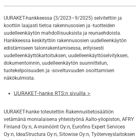
UURAKET-hankkeessa (3/2023–9/2025) selvitettiin ja
koottiin laajasti tietoa rakennusosien ja -tuotteiden
uudelleenkäytön mahdollisuuksista ja reunaehdoista.
Hankkeessa keskityttiin rakennusosien uudelleenkäytön
edistämiseen talonrakentamisessa, erityisesti
uudelleenkäyttökartoituksen, uudelleenkäyttöselvityksen,
dokumentoinnin, uudelleenkäytön suunnittelun,
tuotekelpoisuuden ja -soveltuvuuden osoittamisen
näkökulmista.
UURAKET-hanke RTS:n sivuilla >
UURAKET-hanke toteutettiin Rakennustietosäätiön
vetämänä monialaisena yhteistyönä Aalto-yliopiston, AFRY
Finland Oy:n, A-insinöörit Oy:n, Eurofins Expert Services
Oy:n, IdeaStructura Oy:n, Sitowise Oy:n, Työterveyslaitoksen