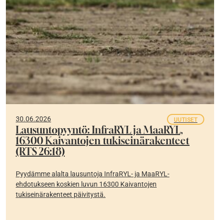
30.06.2026
UUTISET
Lausuntopyyntö: InfraRYL ja MaaRYL,
16300 Kaivantojen tukiseinärakenteet
(RTS 26:18)
Pyydämme alalta lausuntoja InfraRYL- ja MaaRYL-
ehdotukseen koskien luvun 16300 Kaivantojen
tukiseinärakenteet päivitystä.