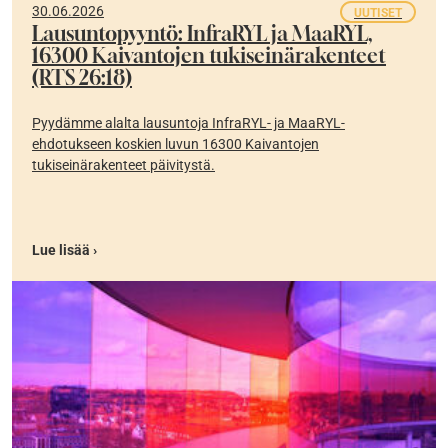
30.06.2026
UUTISET
Lausuntopyyntö: InfraRYL ja MaaRYL,
16300 Kaivantojen tukiseinärakenteet
(RTS 26:18)
Pyydämme alalta lausuntoja InfraRYL- ja MaaRYL-
ehdotukseen koskien luvun 16300 Kaivantojen
tukiseinärakenteet päivitystä.
Lue lisää ›