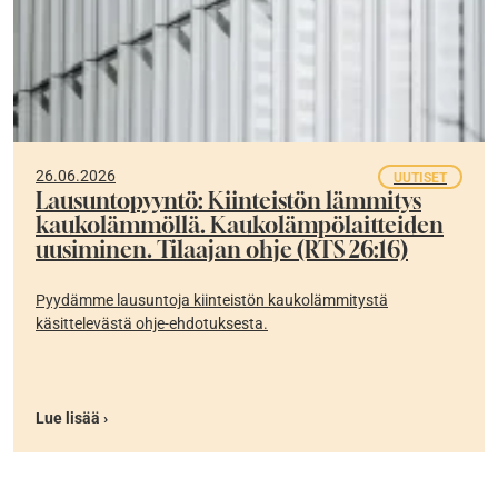
26.06.2026
UUTISET
Lausuntopyyntö: Kiinteistön lämmitys
kaukolämmöllä. Kaukolämpölaitteiden
uusiminen. Tilaajan ohje (RTS 26:16)
Pyydämme lausuntoja kiinteistön kaukolämmitystä
käsittelevästä ohje-ehdotuksesta.
Lue lisää ›