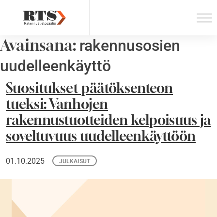
Skip
to
content
Avainsana:
rakennusosien
uudelleenkäyttö
Suositukset päätöksenteon
tueksi: Vanhojen
rakennustuotteiden kelpoisuus ja
soveltuvuus uudelleenkäyttöön
01.10.2025
JULKAISUT