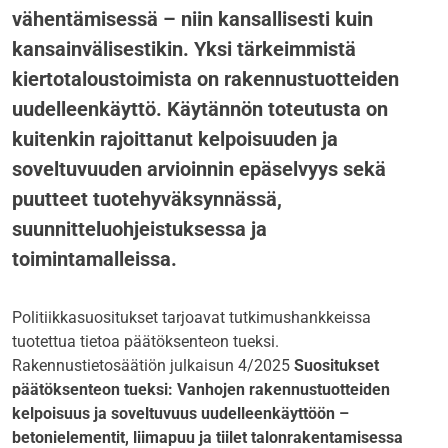
vähentämisessä – niin kansallisesti kuin
kansainvälisestikin. Yksi tärkeimmistä
kiertotaloustoimista on rakennustuotteiden
uudelleenkäyttö. Käytännön toteutusta on
kuitenkin rajoittanut kelpoisuuden ja
soveltuvuuden arvioinnin epäselvyys sekä
puutteet tuotehyväksynnässä,
suunnitteluohjeistuksessa ja
toimintamalleissa.
Politiikkasuositukset tarjoavat tutkimushankkeissa
tuotettua tietoa päätöksenteon tueksi.
Rakennustietosäätiön julkaisun 4/2025
Suositukset
päätöksenteon tueksi: Vanhojen rakennustuotteiden
kelpoisuus ja soveltuvuus uudelleenkäyttöön –
betonielementit, liimapuu ja tiilet talonrakentamisessa