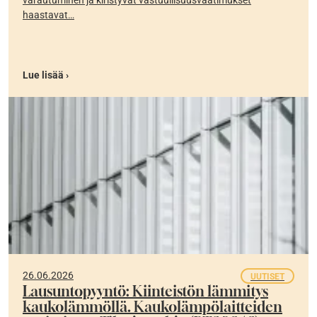
varautuminen ja kiristyvät vastuullisuusvaatimukset
haastavat…
Lue lisää ›
26.06.2026
UUTISET
Lausuntopyyntö: Kiinteistön lämmitys
kaukolämmöllä. Kaukolämpölaitteiden