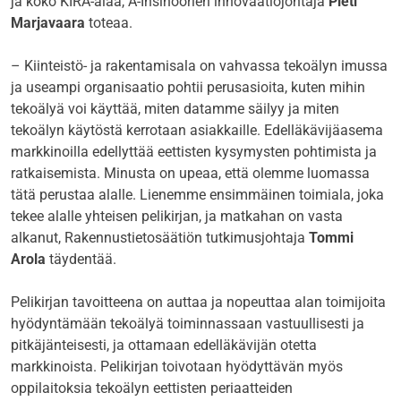
ja koko KIRA-alaa, A-Insinöörien innovaatiojohtaja
Pieti
Marjavaara
toteaa.
– Kiinteistö- ja rakentamisala on vahvassa tekoälyn imussa
ja useampi organisaatio pohtii perusasioita, kuten mihin
tekoälyä voi käyttää, miten datamme säilyy ja miten
tekoälyn käytöstä kerrotaan asiakkaille. Edelläkävijäasema
markkinoilla edellyttää eettisten kysymysten pohtimista ja
ratkaisemista. Minusta on upeaa, että olemme luomassa
tätä perustaa alalle. Lienemme ensimmäinen toimiala, joka
tekee alalle yhteisen pelikirjan, ja matkahan on vasta
alkanut, Rakennustietosäätiön tutkimusjohtaja
Tommi
Arola
täydentää.
Pelikirjan tavoitteena on auttaa ja nopeuttaa alan toimijoita
hyödyntämään tekoälyä toiminnassaan vastuullisesti ja
pitkäjänteisesti, ja ottamaan edelläkävijän otetta
markkinoista. Pelikirjan toivotaan hyödyttävän myös
oppilaitoksia tekoälyn eettisten periaatteiden