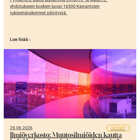
ehdotukseen koskien luvun 16300 Kaivantojen
tukiseinärakenteet päivitystä.
Lue lisää ›
29.06.2026
UUTISET
Ilmiöverkosto: Muutosilmiöiden kautta