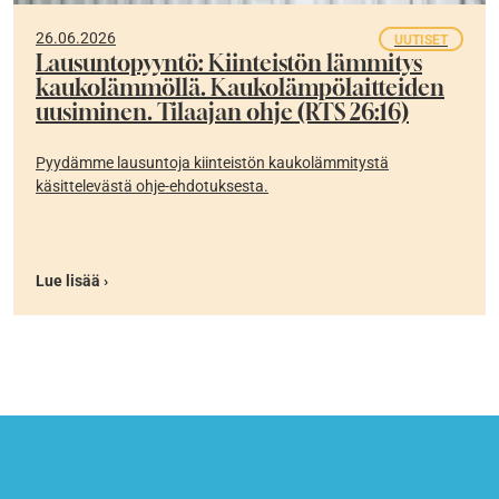
26.06.2026
UUTISET
Lausuntopyyntö: Kiinteistön lämmitys
kaukolämmöllä. Kaukolämpölaitteiden
uusiminen. Tilaajan ohje (RTS 26:16)
Pyydämme lausuntoja kiinteistön kaukolämmitystä
käsittelevästä ohje-ehdotuksesta.
Lue lisää ›