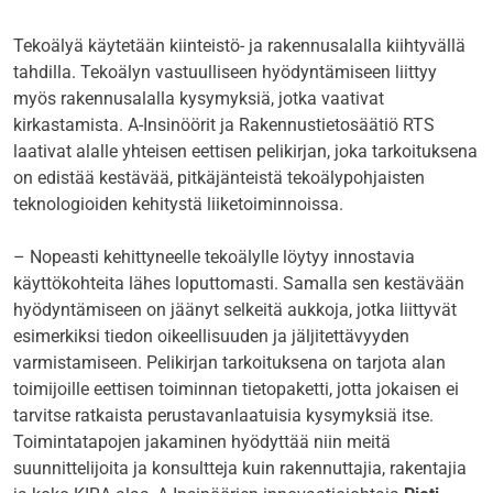
Tekoälyä käytetään kiinteistö- ja rakennusalalla kiihtyvällä
tahdilla. Tekoälyn vastuulliseen hyödyntämiseen liittyy
myös rakennusalalla kysymyksiä, jotka vaativat
kirkastamista. A-Insinöörit ja Rakennustietosäätiö RTS
laativat alalle yhteisen eettisen pelikirjan, joka tarkoituksena
on edistää kestävää, pitkäjänteistä tekoälypohjaisten
teknologioiden kehitystä liiketoiminnoissa.
–
Nopeasti kehittyneelle tekoälylle löytyy innostavia
käyttökohteita lähes loputtomasti. Samalla sen kestävään
hyödyntämiseen on jäänyt selkeitä aukkoja, jotka liittyvät
esimerkiksi tiedon oikeellisuuden ja jäljitettävyyden
varmistamiseen. Pelikirjan tarkoituksena on tarjota alan
toimijoille eettisen toiminnan tietopaketti, jotta jokaisen ei
tarvitse ratkaista perustavanlaatuisia kysymyksiä itse.
Toimintatapojen jakaminen hyödyttää niin meitä
suunnittelijoita ja konsultteja kuin rakennuttajia, rakentajia