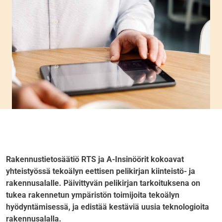
Rakennustietosäätiö RTS ja A-Insinöörit kokoavat
yhteistyössä tekoälyn eettisen pelikirjan kiinteistö- ja
rakennusalalle. Päivittyvän pelikirjan tarkoituksena on
tukea rakennetun ympäristön toimijoita tekoälyn
hyödyntämisessä, ja edistää kestäviä uusia teknologioita
rakennusalalla.