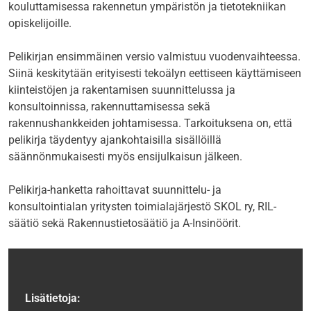
kouluttamisessa rakennetun ympäristön ja tietotekniikan
opiskelijoille.
Pelikirjan ensimmäinen versio valmistuu vuodenvaihteessa.
Siinä keskitytään erityisesti tekoälyn eettiseen käyttämiseen
kiinteistöjen ja rakentamisen suunnittelussa ja
konsultoinnissa, rakennuttamisessa sekä
rakennushankkeiden johtamisessa. Tarkoituksena on, että
pelikirja täydentyy ajankohtaisilla sisällöillä
säännönmukaisesti myös ensijulkaisun jälkeen.
Pelikirja-hanketta rahoittavat suunnittelu- ja
konsultointialan yritysten toimialajärjestö SKOL ry, RIL-
säätiö sekä Rakennustietosäätiö ja A-Insinöörit.
Lisätietoja: