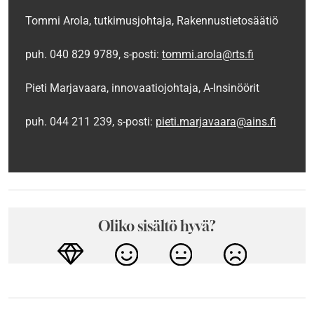
Tommi Arola, tutkimusjohtaja, Rakennustietosäätiö
puh. 040 829 9789, s-posti:
tommi.arola@rts.fi
Pieti Marjavaara, innovaatiojohtaja, A-Insinöörit
puh. 044 211 239, s-posti:
pieti.marjavaara@ains.fi
Oliko sisältö hyvä?