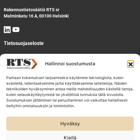
Rakennustietosäätiö RTS sr
Malminkatu 16 A, 00100 Helsinki
Tietosuojaseloste
Tee käyttölupahakemus
Hallinnoi suostumusta
Parhaan kokemuksen tarjoamiseksi käytämme teknologioita, kuten
evästeitä, tallentaaksemme ja/tai käyttääksemme laitetietoja. Näiden
Tilaa uutiskirje
tekniikoiden hyväksyminen antaa meille mahdollisuuden käsitellä tietoja,
kuten selauskäyttäytymistä tai yksilöllisiä tunnuksia tällä sivustolla.
Suostumuksen jättäminen tai peruuttaminen voi vaikuttaa haitallisesti
tiettyihin ominaisuuksiin ja toimintoihin.
RTS-konsernin yhtiöt:
Rakennustieto Oy
Hyväksy
Rakennustietomalli Oy
ET Infokeskuse AS
Kiellä