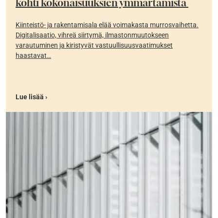
kohti kokonaisuuksien ymmärtämistä
Kiinteistö- ja rakentamisala elää voimakasta murrosvaihetta.
Digitalisaatio, vihreä siirtymä, ilmastonmuutokseen
varautuminen ja kiristyvät vastuullisuusvaatimukset
haastavat…
Lue lisää ›