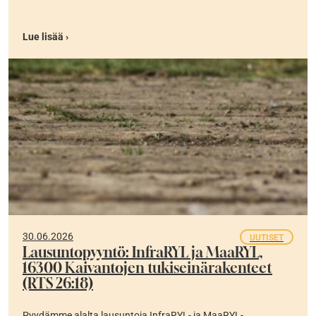
Lue lisää ›
30.06.2026
UUTISET
Lausuntopyyntö: InfraRYL ja MaaRYL,
16300 Kaivantojen tukiseinärakenteet
(RTS 26:18)
Pyydämme alalta lausuntoja InfraRYL- ja MaaRYL-