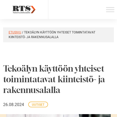
Skip
to
content
ETUSIVU
/
TEKOÄLYN KÄYTTÖÖN YHTEISET TOIMINTATAVAT
KIINTEISTÖ- JA RAKENNUSALALLA
Tekoälyn käyttöön yhteiset
toimintatavat kiinteistö- ja
rakennusalalla
26.08.2024
UUTISET