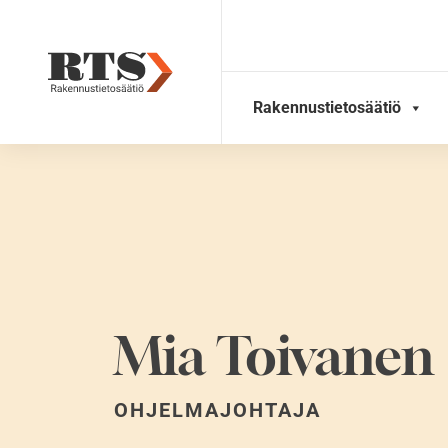
Skip
to
content
Rakennustietosäätiö
Mia Toivanen
OHJELMAJOHTAJA