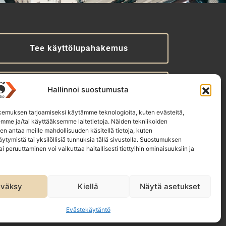
Tee käyttölupahakemus
Tilaa uutiskirje
Hallinnoi suostumusta
emuksen tarjoamiseksi käytämme teknologioita, kuten evästeitä,
emme ja/tai käyttääksemme laitetietoja. Näiden tekniikoiden
TS-konsernin yhtiöt:
n antaa meille mahdollisuuden käsitellä tietoja, kuten
ytymistä tai yksilöllisiä tunnuksia tällä sivustolla. Suostumuksen
akennustieto Oy
ai peruuttaminen voi vaikuttaa haitallisesti tiettyihin ominaisuuksiin ja
akennustietomalli Oy
T Infokeskuse AS
väksy
Kiellä
Näytä asetukset
Evästekäytäntö