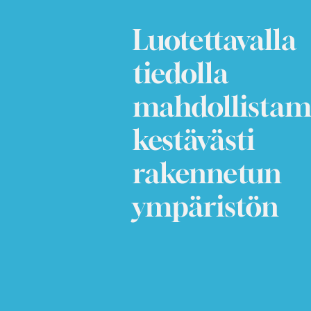
Luotettavalla
tiedolla
mahdollista
kestävästi
rakennetun
ympäristön