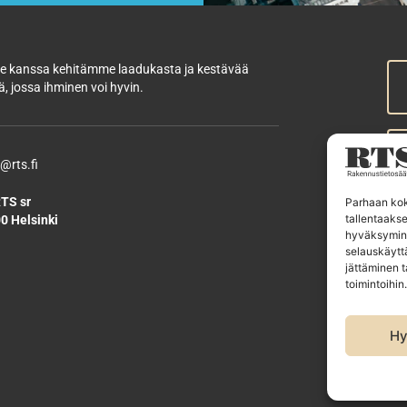
 kanssa kehitämme laadukasta ja kestävää
, jossa ihminen voi hyvin.
@rts.fi
TS sr
Parhaan kok
tallentaaks
0 Helsinki
R
hyväksymine
selauskäyttä
R
jättäminen t
R
toimintoihin.
E
Hy