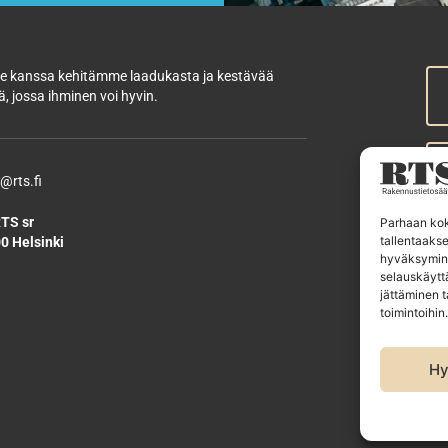
 kanssa kehitämme laadukasta ja kestävää
, jossa ihminen voi hyvin.
@rts.fi
TS sr
Parhaan kok
tallentaaks
0 Helsinki
R
hyväksymine
selauskäyttä
R
jättäminen t
R
toimintoihin.
E
Hy