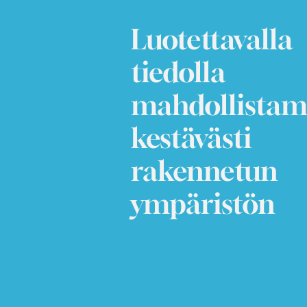
Luotettavalla
tiedolla
mahdollista
kestävästi
rakennetun
ympäristön