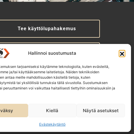
Tee käyttölupahakemus
Tilaa uutiskirje
Hallinnoi suostumusta
emuksen tarjoamiseksi käytämme teknologioita, kuten evästeitä,
emme ja/tai käyttääksemme laitetietoja. Näiden tekniikoiden
TS-konsernin yhtiöt:
n antaa meille mahdollisuuden käsitellä tietoja, kuten
ytymistä tai yksilöllisiä tunnuksia tällä sivustolla. Suostumuksen
akennustieto Oy
ai peruuttaminen voi vaikuttaa haitallisesti tiettyihin ominaisuuksiin ja
akennustietomalli Oy
T Infokeskuse AS
väksy
Kiellä
Näytä asetukset
Evästekäytäntö