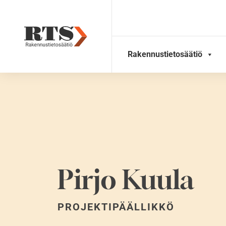
Skip
to
content
Rakennustietosäätiö
Pirjo Kuula
PROJEKTIPÄÄLLIKKÖ