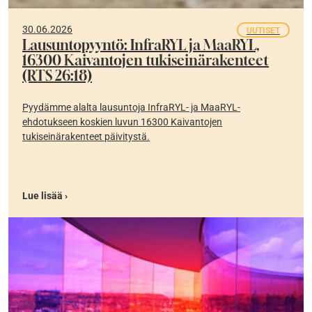
30.06.2026
UUTISET
Lausuntopyyntö: InfraRYL ja MaaRYL,
16300 Kaivantojen tukiseinärakenteet
(RTS 26:18)
Pyydämme alalta lausuntoja InfraRYL- ja MaaRYL-
ehdotukseen koskien luvun 16300 Kaivantojen
tukiseinärakenteet päivitystä.
Lue lisää ›