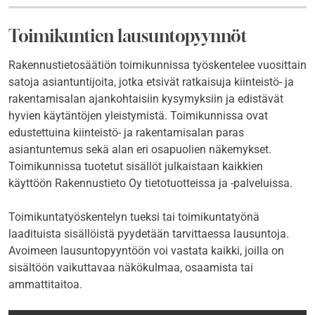
Toimikuntien lausuntopyynnöt
Rakennustietosäätiön toimikunnissa työskentelee vuosittain
satoja asiantuntijoita, jotka etsivät ratkaisuja kiinteistö- ja
rakentamisalan ajankohtaisiin kysymyksiin ja edistävät
hyvien käytäntöjen yleistymistä. Toimikunnissa ovat
edustettuina kiinteistö- ja rakentamisalan paras
asiantuntemus sekä alan eri osapuolien näkemykset.
Toimikunnissa tuotetut sisällöt julkaistaan kaikkien
käyttöön Rakennustieto Oy tietotuotteissa ja -palveluissa.
Toimikuntatyöskentelyn tueksi tai toimikuntatyönä
laadituista sisällöistä pyydetään tarvittaessa lausuntoja.
Avoimeen lausuntopyyntöön voi vastata kaikki, joilla on
sisältöön vaikuttavaa näkökulmaa, osaamista tai
ammattitaitoa.