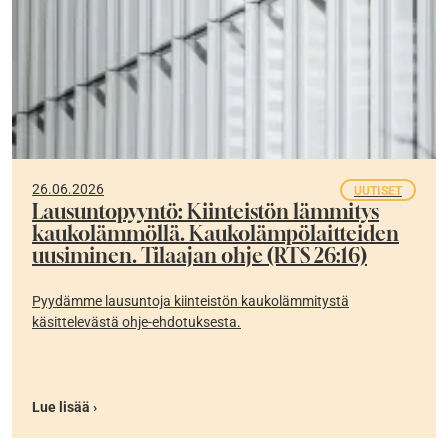
26.06.2026
UUTISET
Lausuntopyyntö: Kiinteistön lämmitys
kaukolämmöllä. Kaukolämpölaitteiden
uusiminen. Tilaajan ohje (RTS 26:16)
Pyydämme lausuntoja kiinteistön kaukolämmitystä
käsittelevästä ohje-ehdotuksesta.
Lue lisää ›