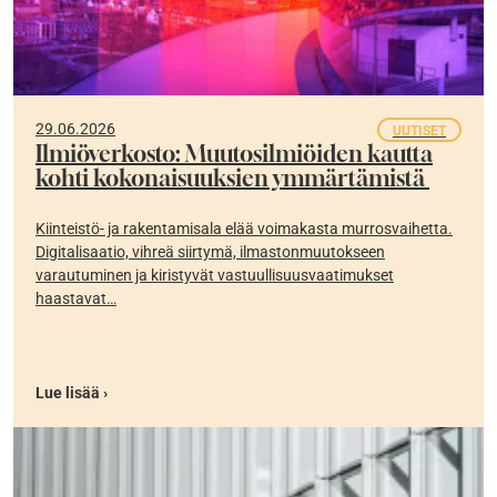
29.06.2026
UUTISET
Ilmiöverkosto: Muutosilmiöiden kautta
kohti kokonaisuuksien ymmärtämistä
Kiinteistö- ja rakentamisala elää voimakasta murrosvaihetta.
Digitalisaatio, vihreä siirtymä, ilmastonmuutokseen
varautuminen ja kiristyvät vastuullisuusvaatimukset
haastavat…
Lue lisää ›