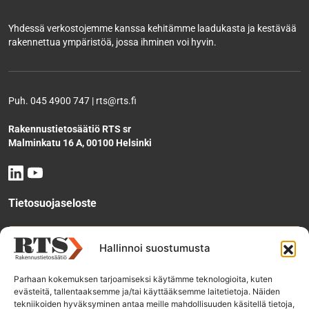
Yhdessä verkostojemme kanssa kehitämme laadukasta ja kestävää
rakennettua ympäristöä, jossa ihminen voi hyvin.
Puh. 045 4900 747 | rts@rts.fi
Rakennustietosäätiö RTS sr
Malminkatu 16 A, 00100 Helsinki
Tietosuojaseloste
Tee käyttölupahakemus
Hallinnoi suostumusta
Parhaan kokemuksen tarjoamiseksi käytämme teknologioita, kuten
evästeitä, tallentaaksemme ja/tai käyttääksemme laitetietoja. Näiden
Tilaa uutiskirje
tekniikoiden hyväksyminen antaa meille mahdollisuuden käsitellä tietoja,