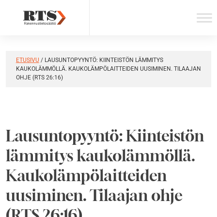
Skip
to
content
ETUSIVU
/
LAUSUNTOPYYNTÖ: KIINTEISTÖN LÄMMITYS
KAUKOLÄMMÖLLÄ. KAUKOLÄMPÖLAITTEIDEN UUSIMINEN. TILAAJAN
OHJE (RTS 26:16)
Lausuntopyyntö: Kiinteistön
lämmitys kaukolämmöllä.
Kaukolämpölaitteiden
uusiminen. Tilaajan ohje
(RTS 26:16)