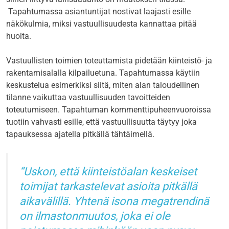
Tapahtumassa asiantuntijat nostivat laajasti esille
näkökulmia, miksi vastuullisuudesta kannattaa pitää
huolta.
Vastuullisten toimien toteuttamista pidetään kiinteistö- ja
rakentamisalalla kilpailuetuna. Tapahtumassa käytiin
keskustelua esimerkiksi siitä, miten alan taloudellinen
tilanne vaikuttaa vastuullisuuden tavoitteiden
toteutumiseen. Tapahtuman kommenttipuheenvuoroissa
tuotiin vahvasti esille, että vastuullisuutta täytyy joka
tapauksessa ajatella pitkällä tähtäimellä.
Uskon, että kiinteistöalan keskeiset
toimijat tarkastelevat asioita pitkällä
aikavälillä. Yhtenä isona megatrendinä
on ilmastonmuutos, joka ei ole