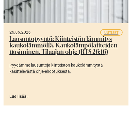
26.06.2026
UUTISET
Lausuntopyyntö: Kiinteistön lämmitys
kaukolämmöllä. Kaukolämpölaitteiden
uusiminen. Tilaajan ohje (RTS 26:16)
Pyydämme lausuntoja kiinteistön kaukolämmitystä
käsittelevästä ohje-ehdotuksesta.
Lue lisää ›