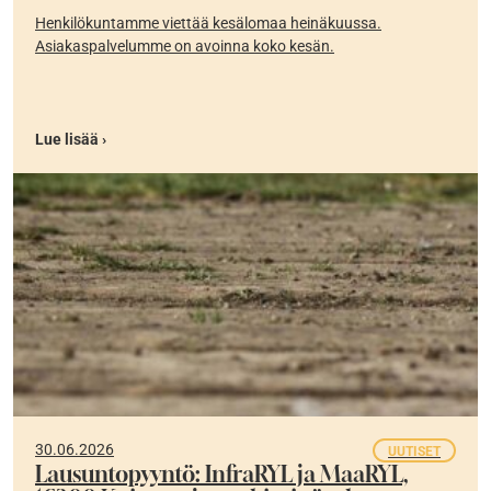
Henkilökuntamme viettää kesälomaa heinäkuussa.
Asiakaspalvelumme on avoinna koko kesän.
Lue lisää ›
30.06.2026
UUTISET
Lausuntopyyntö: InfraRYL ja MaaRYL,