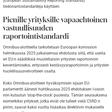
(European Sustainability Reporting Standards)
tiedonantostandardeja käyttäen.
Pienille yrityksille vapaaehtoinen
vastuullisuuden
raportointistandardi
Omnibus-aloitteella tarkoitetaan Euroopan komission
helmikuussa 2025 julkaisemaa ehdotusta siitä, että useita
eri EU:n säädöksiä muutettaisiin yritysten raportoinnin
keventämiseksi, erityisesti kestävyysraportoinnin ja yritysten
huolellisuusvelvoitteen osalta.
Koko Omnibus-aloitteen hyväksymisen sijaan EU-
parlamentti äänesti huhtikuussa 2025 ehdotuksen I-osion
niin kutsutun ‘stop-the-clock’ puolesta. Tämän seurauksena
esimerkiksi yritykset, jotka eivät ole tulleet vielä CSRD:n
piiriin, saavat kaksi vuotta lisäaikaa direktiivin mukaiselle