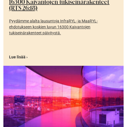
16300 Kaivantojen tukiseinärakenteet
(RTS 26:18)
Pyydämme alalta lausuntoja InfraRYL- ja MaaRYL-
ehdotukseen koskien luvun 16300 Kaivantojen
tukiseinärakenteet päivitystä.
Lue lisää ›