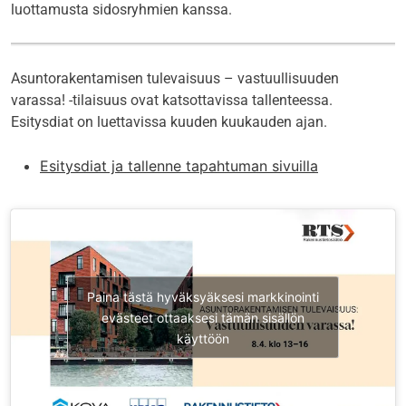
luottamusta sidosryhmien kanssa.
Asuntorakentamisen tulevaisuus – vastuullisuuden
varassa! -tilaisuus ovat katsottavissa tallenteessa.
Esitysdiat on luettavissa kuuden kuukauden ajan.
Esitysdiat ja tallenne tapahtuman sivuilla
Paina tästä hyväksyäksesi markkinointi
evästeet ottaaksesi tämän sisällön
käyttöön