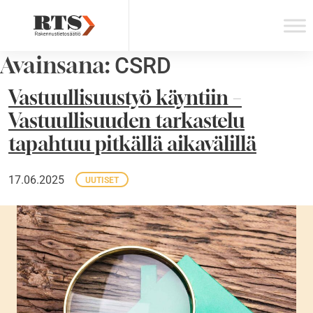
Skip
to
content
Avainsana:
CSRD
Vastuullisuustyö käyntiin –
Vastuullisuuden tarkastelu
tapahtuu pitkällä aikavälillä
17.06.2025
UUTISET