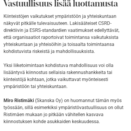
Vastuullisuus lisää luottamusta
Kiinteistöjen vaikutukset ympäristöön ja yhteiskuntaan
näkyvät pitkälle tulevaisuuteen. Lakisääteiset CSRD-
direktiivin ja ESRS-standardien vaatimukset edellyttävät,
että organisaatiot raportoivat toimintansa vaikutuksista
yhteiskuntaan ja yhteisöihin ja toisaalta toimintaansa
kohdistuvista riskeistä ja mahdollisuuksista.
Yksi liiketoimintaan kohdistuva mahdollisuus voi olla
lisääntyvä kiinnostus sellaisia rakennushankkeita tai
kiinteistöjä kohtaan, jotka vaikuttavat myönteisesti
ympäristöön tai yhteiskuntaan.
Miro Ristimäki
(Skanska Oy) on huomannut tämän myös
työssään, sillä esimerkiksi ympäristövastuullisuus on ollut
Ristimäen mukaan jo pitkään vähitellen kasvava
kiinnostuksen kohde asukkaiden keskuudessa.