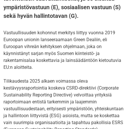
ympäristövastuun (E), sosiaalisen vastuun (S)
sekä hyvän hallintotavan (G).
Vastuullisuuden kohonnut merkitys liittyy vuonna 2019
Euroopan unionin lanseeraamaan Green Dealiin, eli
Euroopan vihreän kehityksen ohjelmaan, joka on
käynnistänyt sarjan myös Suomen kiinteistö- ja
rakentamisalaa koskettavia ja lainsäädäntöön kietoutuvia
EU:n aloitteita.
Tilikaudesta 2025 alkaen voimassa oleva
kestävyysraportointia koskeva CSRD-direktiivi (Corporate
Sustainability Reporting Directive) velvoittaa yrityksiä
raportoimaan entistä tarkemmin ja laajemmin
vastuullisuudestaan, erityisesti ympäristöön, yhteiskuntaan
ja hallintoon liittyvistä (ESG) asioista, mutta se koskettaa
vain suurimpia organisaatioita ja tapahtuu pakollisia ESRS