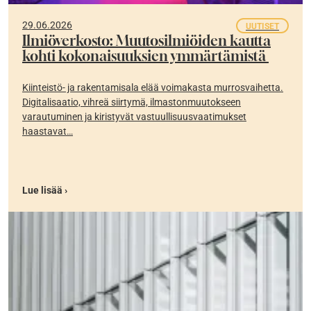
29.06.2026
UUTISET
Ilmiöverkosto: Muutosilmiöiden kautta
kohti kokonaisuuksien ymmärtämistä
Kiinteistö- ja rakentamisala elää voimakasta murrosvaihetta.
Digitalisaatio, vihreä siirtymä, ilmastonmuutokseen
varautuminen ja kiristyvät vastuullisuusvaatimukset
haastavat…
Lue lisää ›