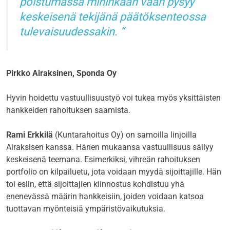
poistumassa mihinkään vaan pysyy
keskeisenä tekijänä päätöksenteossa
tulevaisuudessakin.
Pirkko Airaksinen, Sponda Oy
Hyvin hoidettu vastuullisuustyö voi tukea myös yksittäisten
hankkeiden rahoituksen saamista.
Rami Erkkilä
(Kuntarahoitus Oy) on samoilla linjoilla
Airaksisen kanssa. Hänen mukaansa vastuullisuus säilyy
keskeisenä teemana. Esimerkiksi, vihreän rahoituksen
portfolio on kilpailuetu, jota voidaan myydä sijoittajille. Hän
toi esiin, että sijoittajien kiinnostus kohdistuu yhä
enenevässä määrin hankkeisiin, joiden voidaan katsoa
tuottavan myönteisiä ympäristövaikutuksia.