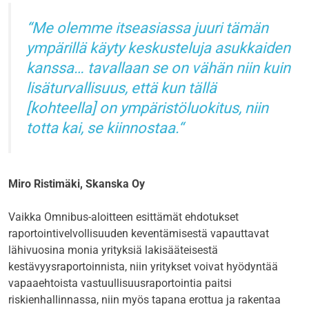
Me olemme itseasiassa juuri tämän
ympärillä käyty keskusteluja asukkaiden
kanssa… tavallaan se on vähän niin kuin
lisäturvallisuus, että kun tällä
[kohteella] on ympäristöluokitus, niin
totta kai, se kiinnostaa.
Miro Ristimäki, Skanska Oy
Vaikka Omnibus-aloitteen esittämät ehdotukset
raportointivelvollisuuden keventämisestä vapauttavat
lähivuosina monia yrityksiä lakisääteisestä
kestävyysraportoinnista, niin yritykset voivat hyödyntää
vapaaehtoista vastuullisuusraportointia paitsi
riskienhallinnassa, niin myös tapana erottua ja rakentaa