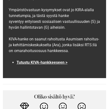
Ympäristövastuun kysymykset ovat jo KIRA-alalla
tunnetumpia, ja tästä syystä hanke
syventyy erityisesti sosiaalisen vastuullisuuden (S) ja
hyvän hallintotavan (G) aiheisiin.
KIVA-hanke on saanut rahoitusta Asumisen rahoitus-
ja kehittämiskeskukselta (Ara), jonka lisäksi RTS:llä
on omarahoitusosuus hankkeessa.
Tutustu KIVA-hankkeeseen >
Oliko sisältö hyvä?