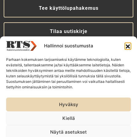
Tee käyttölupahakemus
Tilaa uutiskirje
Hallinnoi suostumusta
RTS-konsernin yhtiöt:
Parhaan kokemuksen tarjoamiseksi käytämme teknologioita, kuten
Rakennustieto Oy
evästeitä, tallentaaksemme ja/tai käyttääksemme laitetietoja. Näiden
tekniikoiden hyväksyminen antaa meille mahdollisuuden käsitellä tietoja,
Rakennustietomalli Oy
kuten selauskäyttäytymistä tai yksilöllisiä tunnuksia tällä sivustolla.
ET Infokeskuse AS
Suostumuksen jättäminen tai peruuttaminen voi vaikuttaa haitallisesti
tiettyihin ominaisuuksiin ja toimintoihin.
Hyväksy
Kiellä
Näytä asetukset