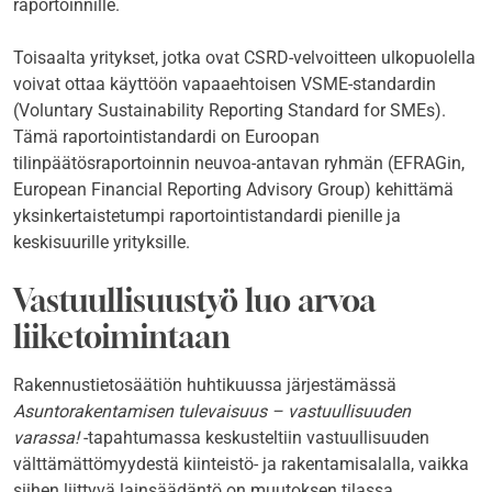
raportoinnille.
Toisaalta yritykset, jotka ovat CSRD-velvoitteen ulkopuolella
voivat ottaa käyttöön vapaaehtoisen VSME-standardin
(Voluntary Sustainability Reporting Standard for SMEs).
Tämä raportointistandardi on Euroopan
tilinpäätösraportoinnin neuvoa-antavan ryhmän (EFRAGin,
European Financial Reporting Advisory Group) kehittämä
yksinkertaistetumpi raportointistandardi pienille ja
keskisuurille yrityksille.
Vastuullisuustyö luo arvoa
liiketoimintaan
Rakennustietosäätiön huhtikuussa järjestämässä
Asuntorakentamisen tulevaisuus – vastuullisuuden
varassa!
-tapahtumassa keskusteltiin vastuullisuuden
välttämättömyydestä kiinteistö- ja rakentamisalalla, vaikka
siihen liittyvä lainsäädäntö on muutoksen tilassa.