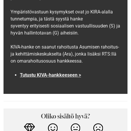
Ympäristövastuun kysymykset ovat jo KIRA-alalla
tunnetumpia, ja tästä syystä hanke
syventyy erityisesti sosiaalisen vastuullisuuden (S) ja
hyvän hallintotavan (G) aiheisiin.
KIVA-hanke on saanut rahoitusta Asumisen rahoitus-
ja kehittämiskeskukselta (Ara), jonka lisäksi RTS:llä
on omarahoitusosuus hankkeessa.
Tutustu KIVA-hankkeeseen >
Oliko sisältö hyvä?