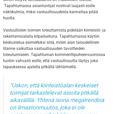
Tapahtumassa asiantuntijat nostivat laajasti esille
näkökulmia, miksi vastuullisuudesta kannattaa pitää
huolta.
Vastuullisten toimien toteuttamista pidetään kiinteistö- ja
rakentamisalalla kilpailuetuna. Tapahtumassa käytiin
keskustelua esimerkiksi siitä, miten alan taloudellinen
tilanne vaikuttaa vastuullisuuden tavoitteiden
toteutumiseen. Tapahtuman kommenttipuheenvuoroissa
tuotiin vahvasti esille, että vastuullisuutta täytyy joka
tapauksessa ajatella pitkällä tähtäimellä.
Uskon, että kiinteistöalan keskeiset
toimijat tarkastelevat asioita pitkällä
aikavälillä. Yhtenä isona megatrendinä
on ilmastonmuutos, joka ei ole