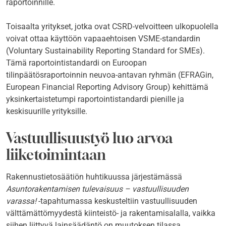
raportoinnille.
Toisaalta yritykset, jotka ovat CSRD-velvoitteen ulkopuolella
voivat ottaa käyttöön vapaaehtoisen VSME-standardin
(Voluntary Sustainability Reporting Standard for SMEs).
Tämä raportointistandardi on Euroopan
tilinpäätösraportoinnin neuvoa-antavan ryhmän (EFRAGin,
European Financial Reporting Advisory Group) kehittämä
yksinkertaistetumpi raportointistandardi pienille ja
keskisuurille yrityksille.
Vastuullisuustyö luo arvoa
liiketoimintaan
Rakennustietosäätiön huhtikuussa järjestämässä
Asuntorakentamisen tulevaisuus – vastuullisuuden
varassa!
-tapahtumassa keskusteltiin vastuullisuuden
välttämättömyydestä kiinteistö- ja rakentamisalalla, vaikka
siihen liittyvä lainsäädäntö on muutoksen tilassa.