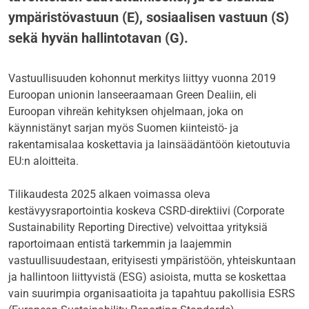
ympäristövastuun (E), sosiaalisen vastuun (S)
sekä hyvän hallintotavan (G).
Vastuullisuuden kohonnut merkitys liittyy vuonna 2019
Euroopan unionin lanseeraamaan Green Dealiin, eli
Euroopan vihreän kehityksen ohjelmaan, joka on
käynnistänyt sarjan myös Suomen kiinteistö- ja
rakentamisalaa koskettavia ja lainsäädäntöön kietoutuvia
EU:n aloitteita.
Tilikaudesta 2025 alkaen voimassa oleva
kestävyysraportointia koskeva CSRD-direktiivi (Corporate
Sustainability Reporting Directive) velvoittaa yrityksiä
raportoimaan entistä tarkemmin ja laajemmin
vastuullisuudestaan, erityisesti ympäristöön, yhteiskuntaan
ja hallintoon liittyvistä (ESG) asioista, mutta se koskettaa
vain suurimpia organisaatioita ja tapahtuu pakollisia ESRS