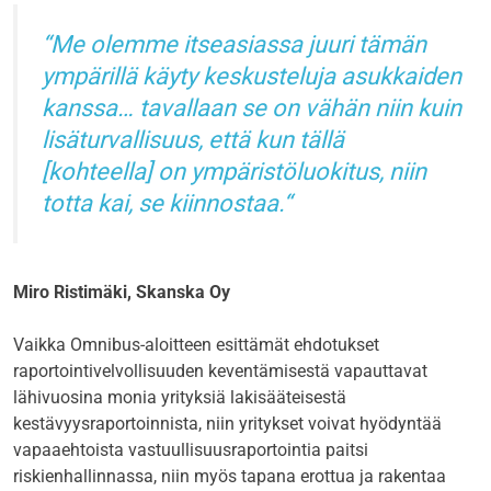
Me olemme itseasiassa juuri tämän
ympärillä käyty keskusteluja asukkaiden
kanssa… tavallaan se on vähän niin kuin
lisäturvallisuus, että kun tällä
[kohteella] on ympäristöluokitus, niin
totta kai, se kiinnostaa.
Miro Ristimäki, Skanska Oy
Vaikka Omnibus-aloitteen esittämät ehdotukset
raportointivelvollisuuden keventämisestä vapauttavat
lähivuosina monia yrityksiä lakisääteisestä
kestävyysraportoinnista, niin yritykset voivat hyödyntää
vapaaehtoista vastuullisuusraportointia paitsi
riskienhallinnassa, niin myös tapana erottua ja rakentaa