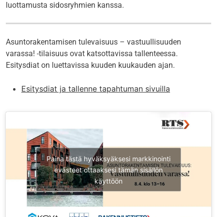
luottamusta sidosryhmien kanssa.
Asuntorakentamisen tulevaisuus – vastuullisuuden
varassa! -tilaisuus ovat katsottavissa tallenteessa.
Esitysdiat on luettavissa kuuden kuukauden ajan.
Esitysdiat ja tallenne tapahtuman sivuilla
Paina tästä hyväksyäksesi markkinointi
evästeet ottaaksesi tämän sisällön
käyttöön