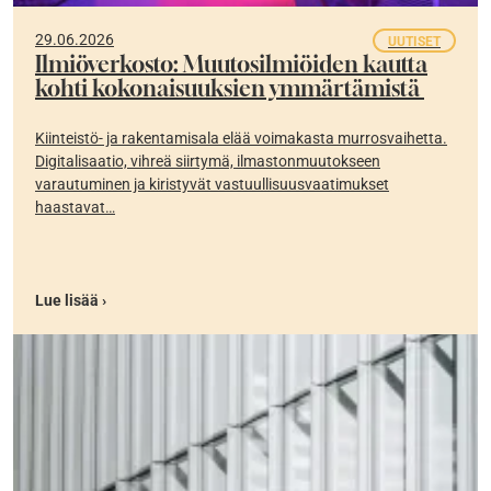
29.06.2026
UUTISET
Ilmiöverkosto: Muutosilmiöiden kautta
kohti kokonaisuuksien ymmärtämistä
Kiinteistö- ja rakentamisala elää voimakasta murrosvaihetta.
Digitalisaatio, vihreä siirtymä, ilmastonmuutokseen
varautuminen ja kiristyvät vastuullisuusvaatimukset
haastavat…
Lue lisää ›