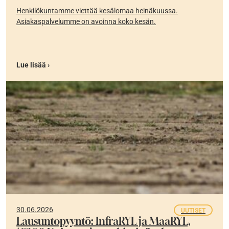
Henkilökuntamme viettää kesälomaa heinäkuussa.
Asiakaspalvelumme on avoinna koko kesän.
Lue lisää ›
30.06.2026
UUTISET
Lausuntopyyntö: InfraRYL ja MaaRYL,