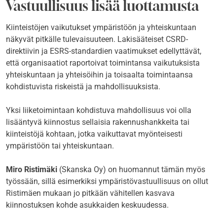
Vastuullisuus lisää luottamusta
Kiinteistöjen vaikutukset ympäristöön ja yhteiskuntaan
näkyvät pitkälle tulevaisuuteen. Lakisääteiset CSRD-
direktiivin ja ESRS-standardien vaatimukset edellyttävät,
että organisaatiot raportoivat toimintansa vaikutuksista
yhteiskuntaan ja yhteisöihin ja toisaalta toimintaansa
kohdistuvista riskeistä ja mahdollisuuksista.
Yksi liiketoimintaan kohdistuva mahdollisuus voi olla
lisääntyvä kiinnostus sellaisia rakennushankkeita tai
kiinteistöjä kohtaan, jotka vaikuttavat myönteisesti
ympäristöön tai yhteiskuntaan.
Miro Ristimäki
(Skanska Oy) on huomannut tämän myös
työssään, sillä esimerkiksi ympäristövastuullisuus on ollut
Ristimäen mukaan jo pitkään vähitellen kasvava
kiinnostuksen kohde asukkaiden keskuudessa.