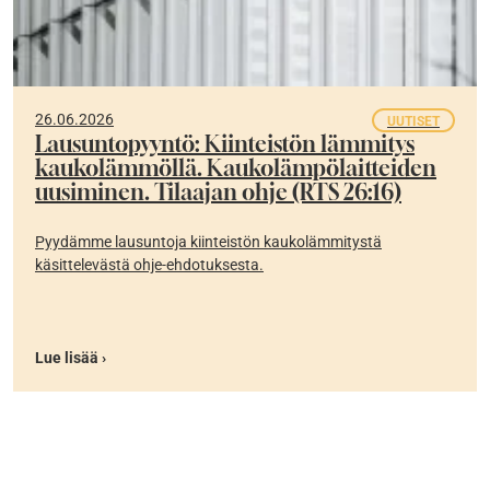
26.06.2026
UUTISET
Lausuntopyyntö: Kiinteistön lämmitys
kaukolämmöllä. Kaukolämpölaitteiden
uusiminen. Tilaajan ohje (RTS 26:16)
Pyydämme lausuntoja kiinteistön kaukolämmitystä
käsittelevästä ohje-ehdotuksesta.
Lue lisää ›