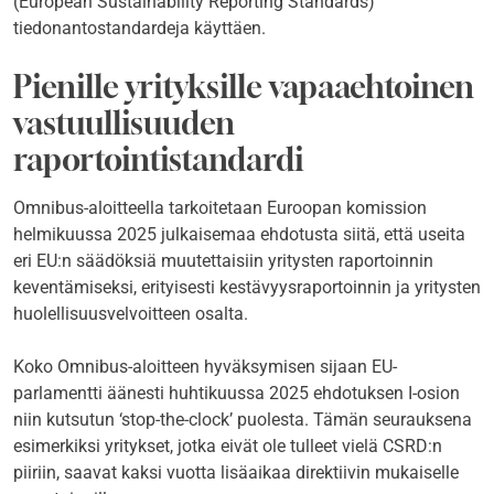
(European Sustainability Reporting Standards)
tiedonantostandardeja käyttäen.
Pienille yrityksille vapaaehtoinen
vastuullisuuden
raportointistandardi
Omnibus-aloitteella tarkoitetaan Euroopan komission
helmikuussa 2025 julkaisemaa ehdotusta siitä, että useita
eri EU:n säädöksiä muutettaisiin yritysten raportoinnin
keventämiseksi, erityisesti kestävyysraportoinnin ja yritysten
huolellisuusvelvoitteen osalta.
Koko Omnibus-aloitteen hyväksymisen sijaan EU-
parlamentti äänesti huhtikuussa 2025 ehdotuksen I-osion
niin kutsutun ‘stop-the-clock’ puolesta. Tämän seurauksena
esimerkiksi yritykset, jotka eivät ole tulleet vielä CSRD:n
piiriin, saavat kaksi vuotta lisäaikaa direktiivin mukaiselle