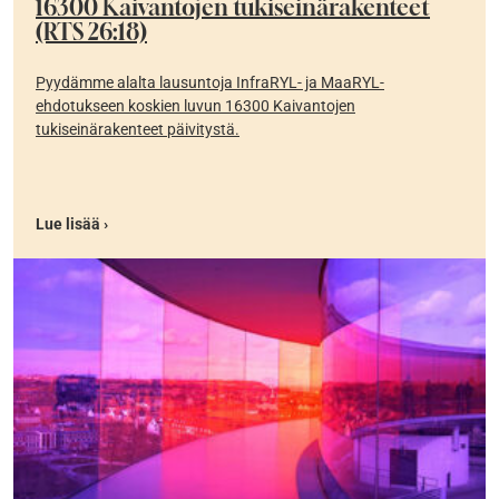
16300 Kaivantojen tukiseinärakenteet
(RTS 26:18)
Pyydämme alalta lausuntoja InfraRYL- ja MaaRYL-
ehdotukseen koskien luvun 16300 Kaivantojen
tukiseinärakenteet päivitystä.
Lue lisää ›