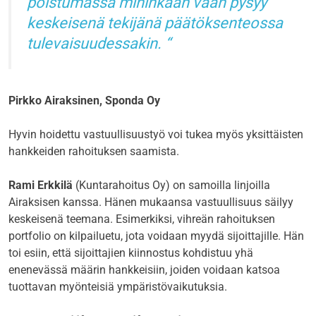
poistumassa mihinkään vaan pysyy
keskeisenä tekijänä päätöksenteossa
tulevaisuudessakin.
Pirkko Airaksinen, Sponda Oy
Hyvin hoidettu vastuullisuustyö voi tukea myös yksittäisten
hankkeiden rahoituksen saamista.
Rami Erkkilä
(Kuntarahoitus Oy) on samoilla linjoilla
Airaksisen kanssa. Hänen mukaansa vastuullisuus säilyy
keskeisenä teemana. Esimerkiksi, vihreän rahoituksen
portfolio on kilpailuetu, jota voidaan myydä sijoittajille. Hän
toi esiin, että sijoittajien kiinnostus kohdistuu yhä
enenevässä määrin hankkeisiin, joiden voidaan katsoa
tuottavan myönteisiä ympäristövaikutuksia.