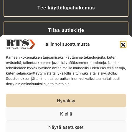
Tee käyttölupahakemus
Tilaa uutiskirje
Hallinnoi suostumusta
RTS-konsernin yhtiöt:
Parhaan kokemuksen tarjoamiseksi käytämme teknologioita, kuten
Rakennustieto Oy
evästeitä, tallentaaksemme ja/tai käyttääksemme laitetietoja. Näiden
tekniikoiden hyväksyminen antaa meille mahdollisuuden käsitellä tietoja,
Rakennustietomalli Oy
kuten selauskäyttäytymistä tai yksilöllisiä tunnuksia tällä sivustolla.
ET Infokeskuse AS
Suostumuksen jättäminen tai peruuttaminen voi vaikuttaa haitallisesti
tiettyihin ominaisuuksiin ja toimintoihin.
Hyväksy
Kiellä
Näytä asetukset