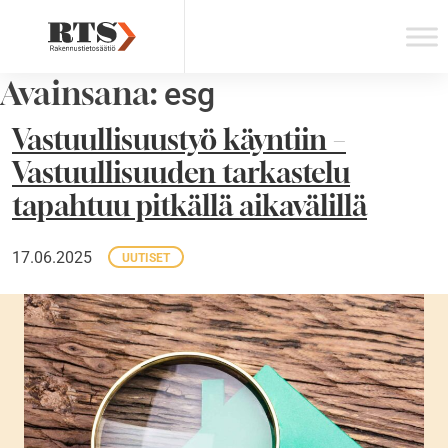
Skip
to
content
Avainsana:
esg
Vastuullisuustyö käyntiin –
Vastuullisuuden tarkastelu
tapahtuu pitkällä aikavälillä
17.06.2025
UUTISET