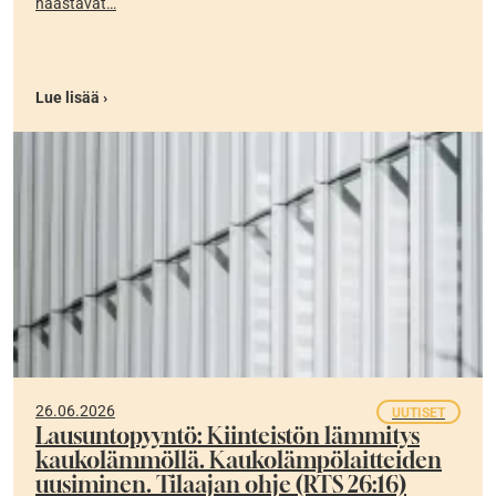
haastavat…
Lue lisää ›
26.06.2026
UUTISET
Lausuntopyyntö: Kiinteistön lämmitys
kaukolämmöllä. Kaukolämpölaitteiden
uusiminen. Tilaajan ohje (RTS 26:16)