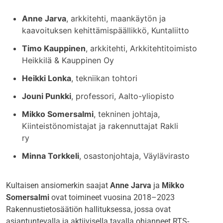
Anne Jarva
, arkkitehti, maankäytön ja
kaavoituksen kehittämispäällikkö, Kuntaliitto
Timo Kauppinen
, arkkitehti, Arkkitehtitoimisto
Heikkilä & Kauppinen Oy
Heikki Lonka
, tekniikan tohtori
Jouni Punkki
, professori, Aalto-yliopisto
Mikko Somersalmi
, tekninen johtaja,
Kiinteistönomistajat ja rakennuttajat Rakli
ry
Minna Torkkeli
, osastonjohtaja, Väylävirasto
Kultaisen ansiomerkin saajat
Anne Jarva
ja
Mikko
Somersalmi
ovat toimineet vuosina 2018–2023
Rakennustietosäätiön hallituksessa, jossa ovat
asiantuntevalla ja aktiivisella tavalla ohjanneet RTS-