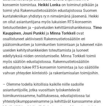
konsernin toimintaa.
Heikki Lonka
on toiminut pitkään ja
toimii yhä Rakennustietosäätiön edustajistossa Suomen
kuntatekniikan yhdistys ry:n nimeämänä jäsenenä. Heikki
on ollut asiantuntijana myös lukuisien RTS-konsernin
tietotuotteiden ja –palveluiden kehittämishankkeissa.
Timo
Kauppinen
,
Jouni Punkki
ja
Minna Torkkeli
ovat
osallistuneet aktiivisesti Rakennustietosäätiön eri
päätoimikuntien ja toimikuntien toimintaan ja tukeneet näin
useiden kehityshankkeiden toteuttamista ja luoneet
edellytyksiä niiden onnistumiselle. Minna Torkkeli toimii
myös säätiön edustajistossa. Rakennustietosäätiön
edustajisto tukee RTS-konsernin toimintaa ja luo säätiölle
vahvan yhteyden kiinteistö- ja rakentamisalan toimijoihin.
– Olemme todella kiitollisia kaikille niille sadoille
asiantuntijoille, jotka vuosittain työskentelevät
toimikunnissamme, hallituksessa, edustajistossa tai
yhteistyökumppaneinamme ja kehittävät kanssamme alan