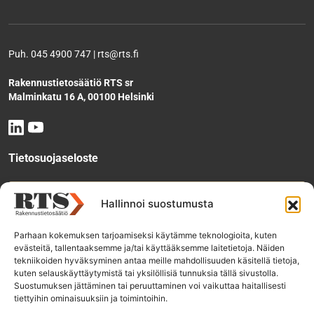
Puh. 045 4900 747 | rts@rts.fi
Rakennustietosäätiö RTS sr
Malminkatu 16 A, 00100 Helsinki
Tietosuojaseloste
Tee käyttölupahakemus
Hallinnoi suostumusta
Parhaan kokemuksen tarjoamiseksi käytämme teknologioita, kuten
evästeitä, tallentaaksemme ja/tai käyttääksemme laitetietoja. Näiden
Tilaa uutiskirje
tekniikoiden hyväksyminen antaa meille mahdollisuuden käsitellä tietoja,
kuten selauskäyttäytymistä tai yksilöllisiä tunnuksia tällä sivustolla.
Suostumuksen jättäminen tai peruuttaminen voi vaikuttaa haitallisesti
tiettyihin ominaisuuksiin ja toimintoihin.