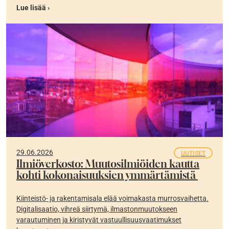
Lue lisää ›
29.06.2026
UUTISET
Ilmiöverkosto: Muutosilmiöiden kautta
kohti kokonaisuuksien ymmärtämistä
Kiinteistö- ja rakentamisala elää voimakasta murrosvaihetta.
Digitalisaatio, vihreä siirtymä, ilmastonmuutokseen
varautuminen ja kiristyvät vastuullisuusvaatimukset