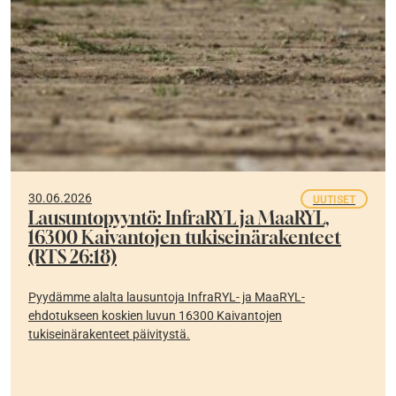
30.06.2026
UUTISET
Lausuntopyyntö: InfraRYL ja MaaRYL,
16300 Kaivantojen tukiseinärakenteet
(RTS 26:18)
Pyydämme alalta lausuntoja InfraRYL- ja MaaRYL-
ehdotukseen koskien luvun 16300 Kaivantojen
tukiseinärakenteet päivitystä.