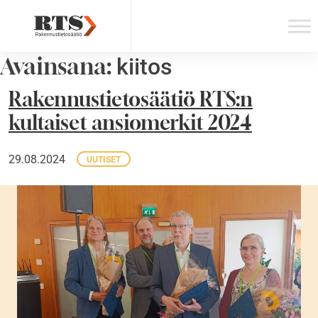
Skip
to
content
Avainsana:
kiitos
Rakennustietosäätiö RTS:n
kultaiset ansiomerkit 2024
29.08.2024
UUTISET