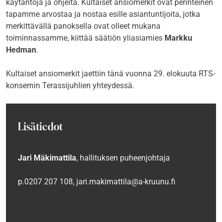
käytäntöjä ja ohjeita. Kultaiset ansiomerkit ovat perinteinen
tapamme arvostaa ja nostaa esille asiantuntijoita, jotka
merkittävällä panoksella ovat olleet mukana
toiminnassamme, kiittää säätiön yliasiamies
Markku
Hedman
.
Kultaiset ansiomerkit jaettiin tänä vuonna 29. elokuuta RTS-
konsernin Terassijuhlien yhteydessä.
Lisätiedot
Jari Mäkimattila
, hallituksen puheenjohtaja
p.0207 207 108, jari.makimattila@a-kruunu.fi