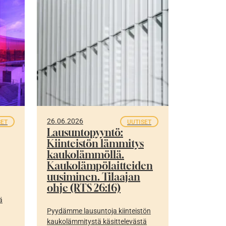
26.06.2026
SET
UUTISET
Lausuntopyyntö:
Kiinteistön lämmitys
kaukolämmöllä.
Kaukolämpölaitteiden
uusiminen. Tilaajan
ohje (RTS 26:16)
ä
Pyydämme lausuntoja kiinteistön
kaukolämmitystä käsittelevästä