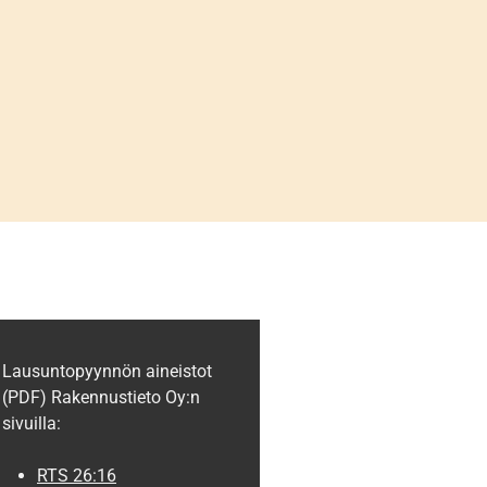
Lausuntopyynnön aineistot
(PDF) Rakennustieto Oy:n
sivuilla:
RTS 26:16