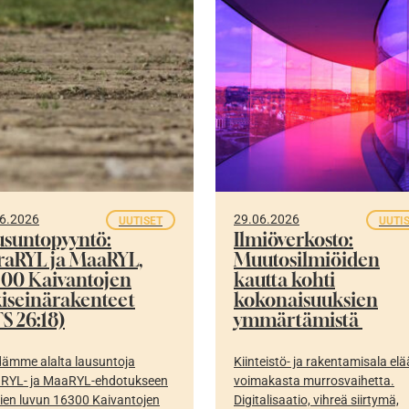
6.2026
29.06.2026
UUTISET
UUTI
usuntopyyntö:
Ilmiöverkosto:
fraRYL ja MaaRYL,
Muutosilmiöiden
300 Kaivantojen
kautta kohti
kiseinärakenteet
kokonaisuuksien
S 26:18)
ymmärtämistä
ämme alalta lausuntoja
Kiinteistö- ja rakentamisala elä
aRYL- ja MaaRYL-ehdotukseen
voimakasta murrosvaihetta.
ien luvun 16300 Kaivantojen
Digitalisaatio, vihreä siirtymä,