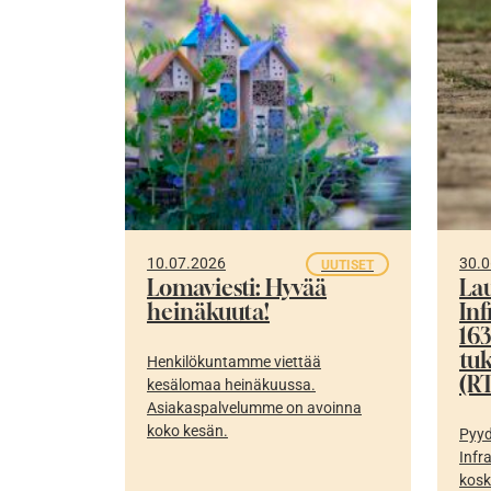
10.07.2026
30.0
UUTISET
Lomaviesti: Hyvää
La
heinäkuuta!
In
16
tu
Henkilökuntamme viettää
(RT
kesälomaa heinäkuussa.
Asiakaspalvelumme on avoinna
koko kesän.
Pyyd
Infr
kosk