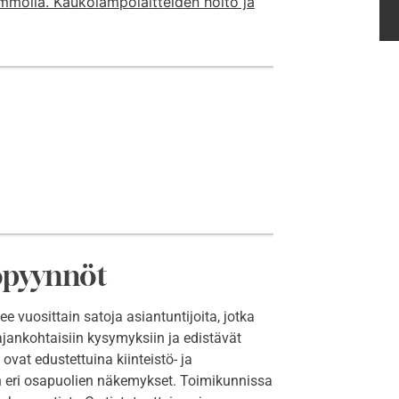
mmöllä. Kaukolämpölaitteiden hoito ja
opyynnöt
 vuosittain satoja asiantuntijoita, jotka
 ajankohtaisiin kysymyksiin ja edistävät
ovat edustettuina kiinteistö- ja
 eri osapuolien näkemykset. Toimikunnissa