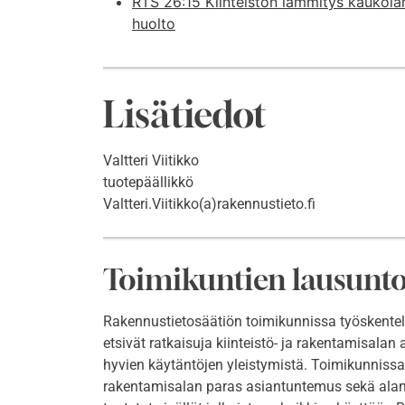
RTS 26:15 Kiinteistön lämmitys kaukolä
huolto
Lisätiedot
Valtteri Viitikko
tuotepäällikkö
Valtteri.Viitikko(a)rakennustieto.fi
Toimikuntien lausunt
Rakennustietosäätiön toimikunnissa työskentelee
etsivät ratkaisuja kiinteistö- ja rakentamisalan
hyvien käytäntöjen yleistymistä. Toimikunnissa 
rakentamisalan paras asiantuntemus sekä alan