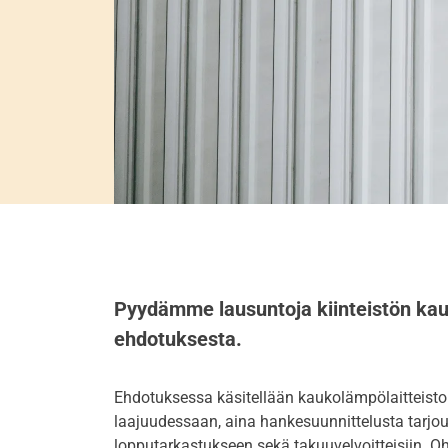
Pyydämme lausuntoja kiinteistön kau
ehdotuksesta.
Ehdotuksessa käsitellään kaukolämpölaitteist
laajuudessaan, aina hankesuunnittelusta tarjo
lopputarkastukseen sekä takuuvelvoitteisiin. Ohje 