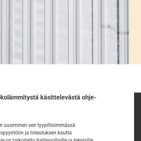
kolämmitystä käsittelevästä ohje-
on uusiminen sen tyypillisimmässä
uspyyntöön ja toteutuksen kautta
on tarkoitettu hallinnollisille ja teknisille