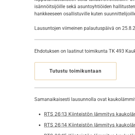
isännöitsijöille sekä asuntoyhtiöiden hallituste
hankkeeseen osallistuville kuten suunnittelijoille,
Lausuntojen viimeinen palautuspäivä on 25.8.
Ehdotuksen on laatinut toimikunta TK 493 Ka
Tutustu toimikuntaan
Samanaikaisesti lausunnolla ovat kaukolämmity
RTS 26:13 Kiinteistön lämmitys kaukolä
RTS 26:14 Kiinteistön lämmitys kaukoläm