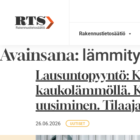
Skip
to
content
Rakennustietosäätiö
Avainsana:
lämmit
Lausuntopyyntö: K
kaukolämmöllä. K
uusiminen. Tilaaja
26.06.2026
UUTISET