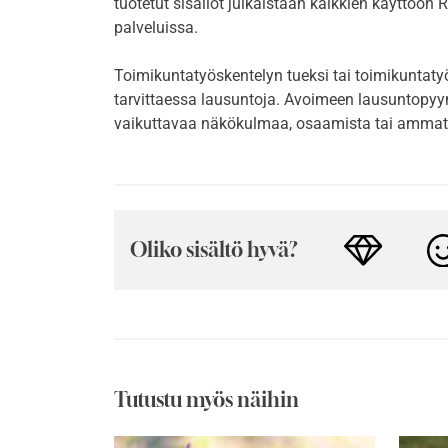
tuotetut sisällöt julkaistaan kaikkien käyttöön R
palveluissa.
Toimikuntatyöskentelyn tueksi tai toimikuntaty
tarvittaessa lausuntoja. Avoimeen lausuntopyynt
vaikuttavaa näkökulmaa, osaamista tai ammatt
Oliko sisältö hyvä?
Tutustu myös näihin