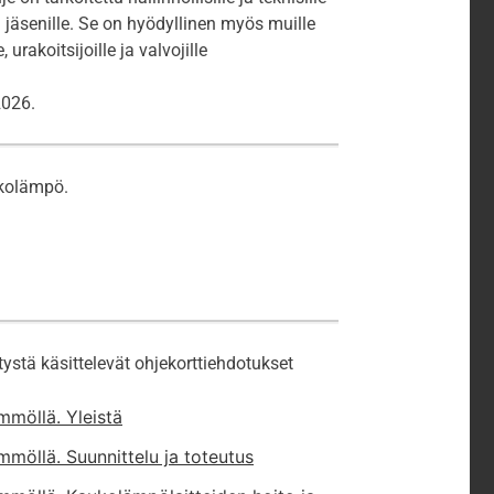
n jäsenille. Se on hyödyllinen myös muille
 urakoitsijoille ja valvojille
2026.
ukolämpö.
stä käsittelevät ohjekorttiehdotukset
mmöllä. Yleistä
möllä. Suunnittelu ja toteutus