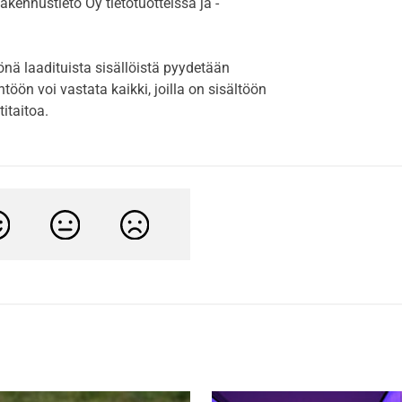
akennustieto Oy tietotuotteissa ja -
önä laadituista sisällöistä pyydetään
öön voi vastata kaikki, joilla on sisältöön
itaitoa.