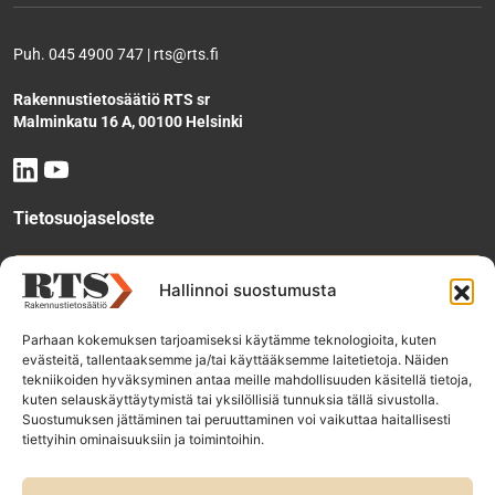
Puh. 045 4900 747 | rts@rts.fi
Rakennustietosäätiö RTS sr
Malminkatu 16 A, 00100 Helsinki
Tietosuojaseloste
Tee käyttölupahakemus
Hallinnoi suostumusta
Parhaan kokemuksen tarjoamiseksi käytämme teknologioita, kuten
evästeitä, tallentaaksemme ja/tai käyttääksemme laitetietoja. Näiden
Tilaa uutiskirje
tekniikoiden hyväksyminen antaa meille mahdollisuuden käsitellä tietoja,
kuten selauskäyttäytymistä tai yksilöllisiä tunnuksia tällä sivustolla.
Suostumuksen jättäminen tai peruuttaminen voi vaikuttaa haitallisesti
tiettyihin ominaisuuksiin ja toimintoihin.
RTS-konsernin yhtiöt:
Rakennustieto Oy