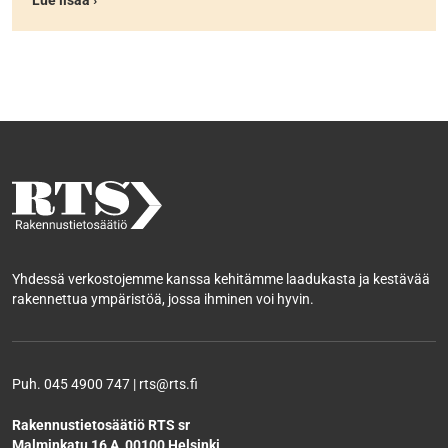
Lue lisää ›
Yhdessä verkostojemme kanssa kehitämme laadukasta ja kestävää
rakennettua ympäristöä, jossa ihminen voi hyvin.
Puh. 045 4900 747 | rts@rts.fi
Rakennustietosäätiö RTS sr
Malminkatu 16 A, 00100 Helsinki