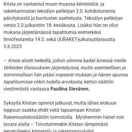
Krista on vastannut muun muassa kiinteistöä- ja
rakentamisalan tekoälyn pelikirjan 2.0. kohdistuneista
päivityksistä ja kuvitusten asettelusta. Tekoälyn pelikirjan
versio 2.0 julkaistiin 18. kesäkuuta. Lisäksi hän on ollut
mukana järjestämässä tapahtumia esimerkiksi
Ilmiöfestareita 14.5. sekä UURAKET-julkaisutilaisuutta
5.6.2025
–
Krista aloitti hetkellä, jolloin olimme kaikki kiireisiä meille
tärkeiden tilaisuuksien järjestelyissä, mutta asenteellaan ja
toiminnallaan hän pääsi nopeasti mukaan ja hänen apunsa
tapahtumissa olikin todella arvokasta
, kertoo säätiön
viestinnästä vastaava
Pauliina Sievänen.
Syksyllä Kristan opinnot jatkuvat, mutta lähes elokuun
loppuun saakka ehdit vielä tapaamaan Kristan
Rakennustietosäätiön toimistolla. Myöhemmin hänet voit
tavata alalla – Toivotammekin Kristan lämpimästi
tervetulleeksi kiinteistö- ja rakentamisalalle!