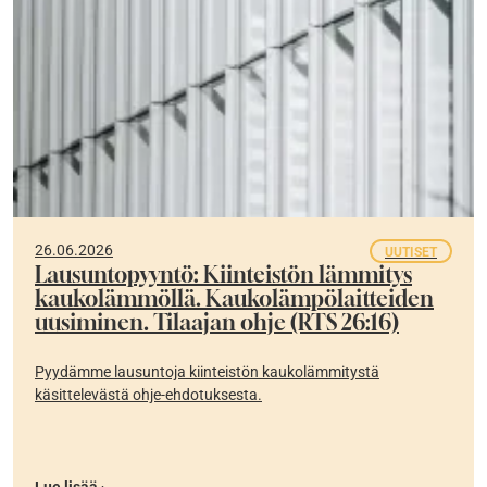
26.06.2026
UUTISET
Lausuntopyyntö: Kiinteistön lämmitys
kaukolämmöllä. Kaukolämpölaitteiden
uusiminen. Tilaajan ohje (RTS 26:16)
Pyydämme lausuntoja kiinteistön kaukolämmitystä
käsittelevästä ohje-ehdotuksesta.