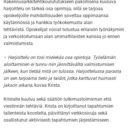
Rakennusarkkitehtikoulututukseen pakollisena kuuluva
harjoittelu on tärkeä osa opintoja, sillä se tarjoaa
opiskelijoille mahdollisuuden soveltaa oppimaansa
käytännössä ja hankkia työkokemusta alan
tehtävistä. Opiskelijat voivat tutustua erilaisiin työnäkymiin
ja verkostoitumaan alan ammattilaisten kanssa jo ennen
valmistumista.
–
Harjoittelu on tosi mielekäs osa opintoja. Työelämän
aloittaminen ei tunnu niin jännittävältä valmistumisen
jälkeen, kun tietää mitä on tulossa. Harjoittelussa parasta
on sen tarjoama tieto ja taidot, jotka karttuvat huimasti
jakson aikana
, kuvaa Krista.
Kristalle kuuluu sekä säätiön tutkimustoiminnan että
viestinnän tehtäviä. Krista on kirjoittanut tapahtumien
tallenteista koosteita, päivittänyt verkkosivuja sekä
osallistunut aktiivisesti tapahtumien järjestämiseen.