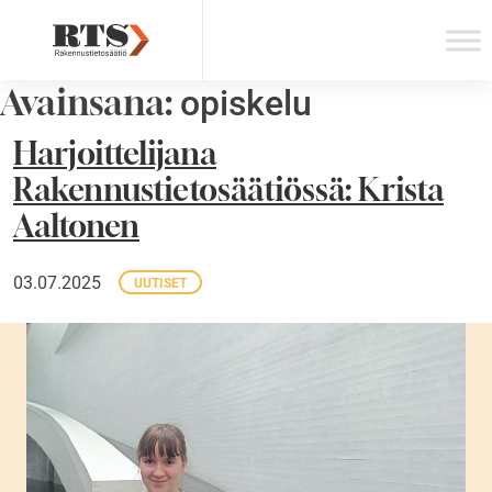
Skip
to
content
Avainsana:
opiskelu
Harjoittelijana
Rakennustietosäätiössä: Krista
Aaltonen
03.07.2025
UUTISET