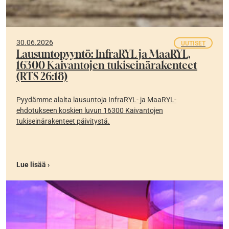
30.06.2026
UUTISET
Lausuntopyyntö: InfraRYL ja MaaRYL,
16300 Kaivantojen tukiseinärakenteet
(RTS 26:18)
Pyydämme alalta lausuntoja InfraRYL- ja MaaRYL-
ehdotukseen koskien luvun 16300 Kaivantojen
tukiseinärakenteet päivitystä.
Lue lisää ›