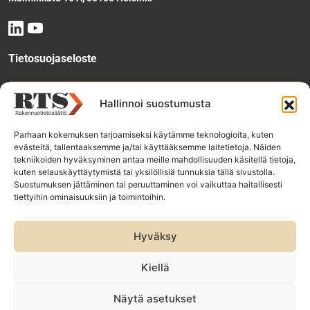
Tietosuojaseloste
Tee käyttölupahakemus
Hallinnoi suostumusta
Parhaan kokemuksen tarjoamiseksi käytämme teknologioita, kuten
evästeitä, tallentaaksemme ja/tai käyttääksemme laitetietoja. Näiden
Tilaa uutiskirje
tekniikoiden hyväksyminen antaa meille mahdollisuuden käsitellä tietoja,
kuten selauskäyttäytymistä tai yksilöllisiä tunnuksia tällä sivustolla.
Suostumuksen jättäminen tai peruuttaminen voi vaikuttaa haitallisesti
tiettyihin ominaisuuksiin ja toimintoihin.
RTS-konsernin yhtiöt:
Rakennustieto Oy
Hyväksy
Rakennustietomalli Oy
ET Infokeskuse AS
Kiellä
Näytä asetukset