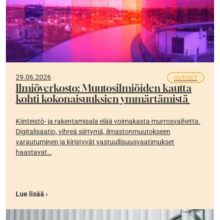
29.06.2026
UUTISET
Ilmiöverkosto: Muutosilmiöiden kautta
kohti kokonaisuuksien ymmärtämistä
Kiinteistö- ja rakentamisala elää voimakasta murrosvaihetta.
Digitalisaatio, vihreä siirtymä, ilmastonmuutokseen
varautuminen ja kiristyvät vastuullisuusvaatimukset
haastavat…
Lue lisää ›