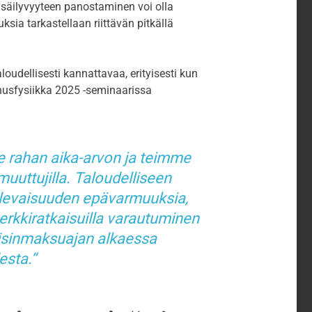
 säilyvyyteen panostaminen voi olla
sia tarkastellaan riittävän pitkällä
oudellisesti kannattavaa, erityisesti kun
nusfysiikka 2025 -seminaarissa
rahan aika-arvon ja teimme
muuttujilla. Taloudelliseen
tulevaisuuden epävarmuuksia,
rkkiratkaisuilla varautuminen
aisinmaksuajan alkaessa
sta.