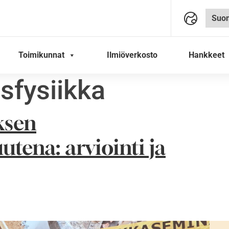
Toimikunnat
Ilmiöverkosto
Hankkeet
sfysiikka
ksen
tena: arviointi ja