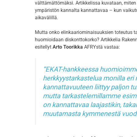
välttämättömäksi. Artikkelissa kuvataan, miten
ympäristön kannalta kannattavaa – kun vaikutuk
aikavälillä.
Mutta onko elinkaariominaisuuksien toteutus tal
huomioidaan diskonttokorko? Artikkelia Raken
esitellyt
Arto Toorikka
AFRYstä vastaa:
EKAT-hankkeessa huomioimme 
herkkyystarkastelua monilla eri 
kannattavuuteen liittyy paljon 
mutta tarkastelemillamme esime
on kannattavaa laajastikin, tak
muutamasta kymmenestä vuode