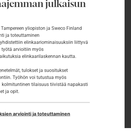
laajemman julkaisun
 Tampereen yliopiston ja Sweco Finland
ti ja toteuttaminen
istettiin elinkaariominaisuuksiin liittyvä
työtä arvioitiin myös
ikutuksia elinkaarilaskennan kautta.
etelmät, tulokset ja suositukset
ontiin. Työhön voi tutustua myös
kolmituntinen tilaisuus tiivistää napakasti
t ja opit.
sien arviointi ja toteuttaminen