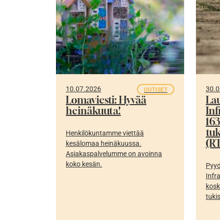
10.07.2026
30.0
UUTISET
Lomaviesti: Hyvää
La
heinäkuuta!
In
16
tu
Henkilökuntamme viettää
(RT
kesälomaa heinäkuussa.
Asiakaspalvelumme on avoinna
koko kesän.
Pyyd
Infr
kosk
tuki