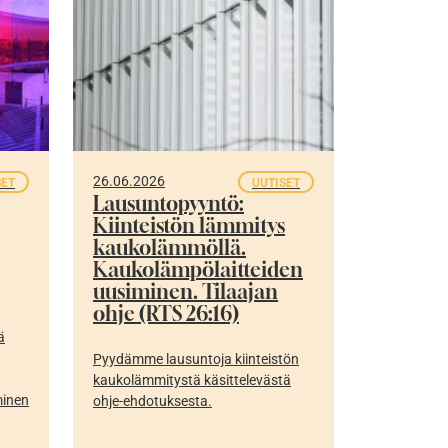
26.06.2026
SET
UUTISET
Lausuntopyyntö:
Kiinteistön lämmitys
kaukolämmöllä.
Kaukolämpölaitteiden
uusiminen. Tilaajan
ohje (RTS 26:16)
ä
Pyydämme lausuntoja kiinteistön
kaukolämmitystä käsittelevästä
minen
ohje-ehdotuksesta.