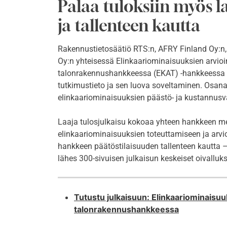
Palaa tuloksiin myös 
ja tallenteen kautta
Rakennustietosäätiö RTS:n, AFRY Finland Oy:n,
Oy:n yhteisessä Elinkaariominaisuuksien arvioin
talonrakennushankkeessa (EKAT) -hankkeessa yhd
tutkimustieto ja sen luova soveltaminen. Osana 
elinkaariominaisuuksien päästö- ja kustannusva
Laaja tulosjulkaisu kokoaa yhteen hankkeen men
elinkaariominaisuuksien toteuttamiseen ja arvi
hankkeen päätöstilaisuuden tallenteen kautta – 
lähes 300-sivuisen julkaisun keskeiset oivallukse
Tutustu julkaisuun: Elinkaariominaisuuk
talonrakennushankkeessa