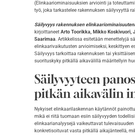
(Elinkaariominaisuuksien arviointi ja toteutt
työ, joka tarkastelee rakennuksen säilyvyyttä 
Säilyvyys rakennuksen elinkaariominaisuutena:
kirjoittaneet
Arto Toorikka, Mikko Koskivuori,
Saarimaa
. Artikkelissa esitetään menettelyjä 
elinkaarivaikutusten arvioimiseksi, keskittyen 
Säilyvyys tarkoittaa rakennuksen tai yksittäisen
suorituskyky pitkällä aikavälillä määritellyin hu
Säilyvyyteen pano
pitkän aikavälin i
Nykyiset elinkaarilaskennan käytännöt painott
mikä ei riitä tuomaan esiin säilyvyyden todellis
elinkaarianalyysejä vaikeuttavat tulevaisuude
konkretisoituvat vasta pitkällä aikajänteellä, m