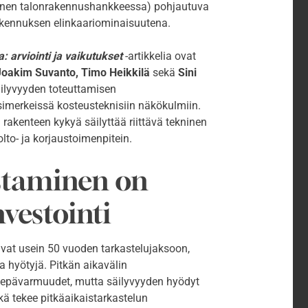
aminen talonrakennushankkeessa) pohjautuva
rakennuksen elinkaariominaisuutena.
 arviointi ja vaikutukset
-artikkelia ovat
 Joakim Suvanto, Timo Heikkilä
sekä
Sini
säilyvyyden toteuttamisen
esimerkeissä kosteusteknisiin näkökulmiin.
 rakenteen kykyä säilyttää riittävä tekninen
olto- ja korjaustoimenpitein.
staminen on
nvestointi
uvat usein 50 vuoden tarkastelujaksoon,
ia hyötyjä. Pitkän aikavälin
n epävarmuudet, mutta säilyvyyden hyödyt
ikä tekee pitkäaikaistarkastelun