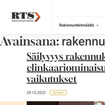
Skip
to
content
Rakennustietosäätiö
Avainsana:
rakennu
Säilyvyys rakennu
elinkaariominaisuu
vaikutukset
29.10.2025
UUTISET