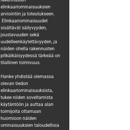
elinkaariominaisuuksien
arviointiin ja toteutukseen.
Elinkaariominaisuudet
sisältävät säilyvyyden,
joustavuuden sekä
uudelleenkäytettävyyden, ja
näiden ohella rakennusten
pitkäikäisyydessä tärkeää on
tilallinen toimivuus.
Hanke yhdistää olemassa
olevan tiedon
elinkaariominaisuuksista,
tukee niiden soveltamista
käytäntöön ja auttaa alan
toimijoita ottamaan
huomioon näiden
ominaisuuksien taloudellisia