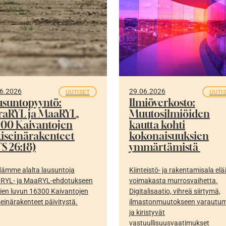
6.2026
29.06.2026
UUTISET
UUTI
usuntopyyntö:
Ilmiöverkosto:
fraRYL ja MaaRYL,
Muutosilmiöiden
300 Kaivantojen
kautta kohti
kiseinärakenteet
kokonaisuuksien
S 26:18)
ymmärtämistä
ämme alalta lausuntoja
Kiinteistö- ja rakentamisala elä
aRYL- ja MaaRYL-ehdotukseen
voimakasta murrosvaihetta.
ien luvun 16300 Kaivantojen
Digitalisaatio, vihreä siirtymä,
seinärakenteet päivitystä.
ilmastonmuutokseen varautu
ja kiristyvät
vastuullisuusvaatimukset