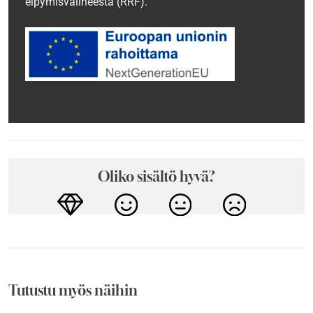
elpymisvälineestä (RRF).
Oliko sisältö hyvä?
Tutustu myös näihin