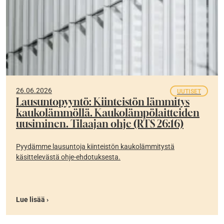
26.06.2026
UUTISET
Lausuntopyyntö: Kiinteistön lämmitys
kaukolämmöllä. Kaukolämpölaitteiden
uusiminen. Tilaajan ohje (RTS 26:16)
Pyydämme lausuntoja kiinteistön kaukolämmitystä
käsittelevästä ohje-ehdotuksesta.
Lue lisää ›