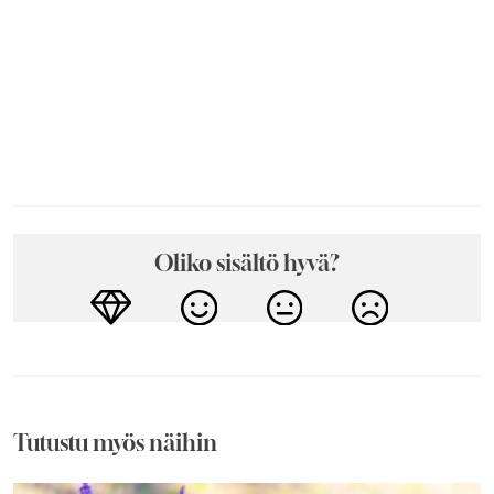
Oliko sisältö hyvä?
Tutustu myös näihin