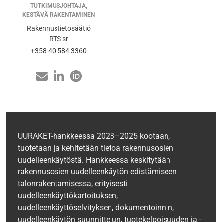
TUTKIMUSJOHTAJA,
KESTÄVÄ RAKENTAMINEN
Rakennustietosäätiö
RTS sr
+358 40 584 3360
UURAKET-hankkeessa 2023–2025 kootaan,
tuotetaan ja kehitetään tietoa rakennusosien
uudelleenkäytöstä. Hankkeessa keskitytään
rakennusosien uudelleenkäytön edistämiseen
talonrakentamisessa, erityisesti
uudelleenkäyttökartoituksen,
uudelleenkäyttöselvityksen, dokumentoinnin,
uudelleenkäytön suunnittelun, tuotekelpoisuuden ja -