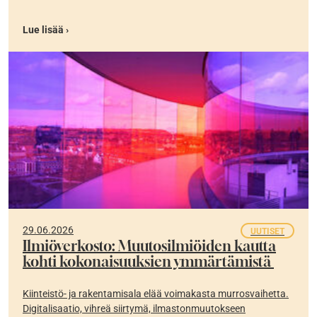
Lue lisää ›
29.06.2026
UUTISET
Ilmiöverkosto: Muutosilmiöiden kautta
kohti kokonaisuuksien ymmärtämistä
Kiinteistö- ja rakentamisala elää voimakasta murrosvaihetta.
Digitalisaatio, vihreä siirtymä, ilmastonmuutokseen