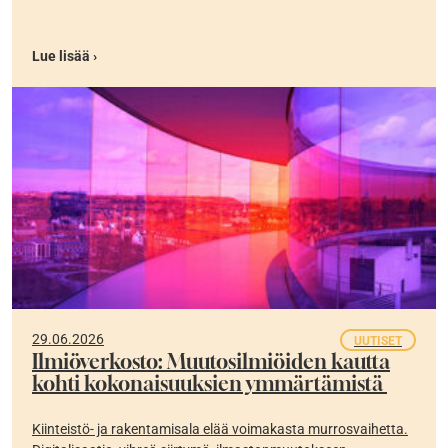
Lue lisää ›
29.06.2026
UUTISET
Ilmiöverkosto: Muutosilmiöiden kautta
kohti kokonaisuuksien ymmärtämistä
Kiinteistö- ja rakentamisala elää voimakasta murrosvaihetta.