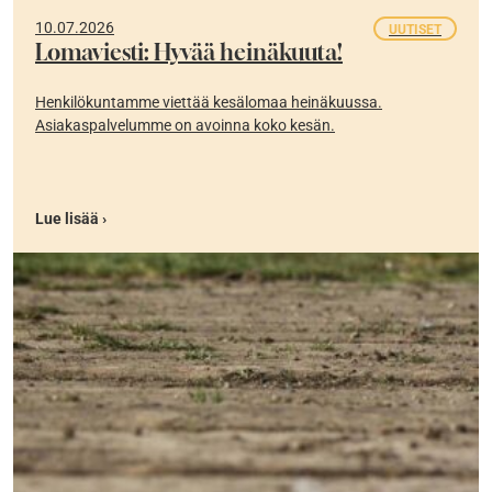
10.07.2026
UUTISET
Lomaviesti: Hyvää heinäkuuta!
Henkilökuntamme viettää kesälomaa heinäkuussa.
Asiakaspalvelumme on avoinna koko kesän.
Lue lisää ›