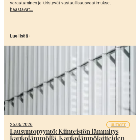
varautuminen ja kiristyvät vastuullisuusvaatimukset
haastavat…
Lue lisää ›
26.06.2026
UUTISET
Lausuntopyyntö: Kiinteistön lämmitys
kaukolämmöllä. Kaukolämpölaitteiden