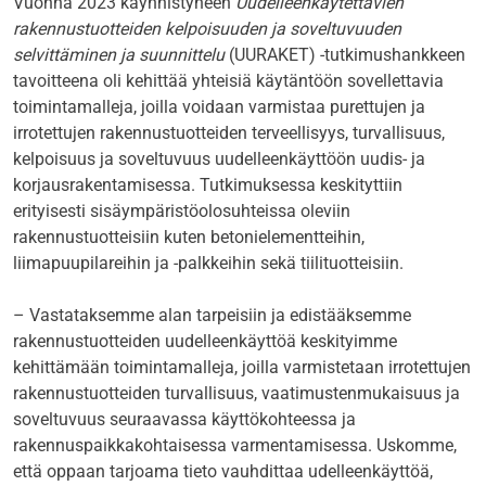
Vuonna 2023 käynnistyneen
Uudelleenkäytettävien
rakennustuotteiden kelpoisuuden ja soveltuvuuden
selvittäminen ja suunnittelu
(UURAKET) -tutkimushankkeen
tavoitteena oli kehittää yhteisiä käytäntöön sovellettavia
toimintamalleja, joilla voidaan varmistaa purettujen ja
irrotettujen rakennustuotteiden terveellisyys, turvallisuus,
kelpoisuus ja soveltuvuus uudelleenkäyttöön uudis- ja
korjausrakentamisessa. Tutkimuksessa keskityttiin
erityisesti sisäympäristöolosuhteissa oleviin
rakennustuotteisiin kuten betonielementteihin,
liimapuupilareihin ja -palkkeihin sekä tiilituotteisiin.
– Vastataksemme alan tarpeisiin ja edistääksemme
rakennustuotteiden uudelleenkäyttöä keskityimme
kehittämään toimintamalleja, joilla varmistetaan irrotettujen
rakennustuotteiden turvallisuus, vaatimustenmukaisuus ja
soveltuvuus seuraavassa käyttökohteessa ja
rakennuspaikkakohtaisessa varmentamisessa. Uskomme,
että oppaan tarjoama tieto vauhdittaa udelleenkäyttöä,