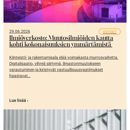
29.06.2026
UUTISET
Ilmiöverkosto: Muutosilmiöiden kautta
kohti kokonaisuuksien ymmärtämistä
Kiinteistö- ja rakentamisala elää voimakasta murrosvaihetta.
Digitalisaatio, vihreä siirtymä, ilmastonmuutokseen
varautuminen ja kiristyvät vastuullisuusvaatimukset
haastavat…
Lue lisää ›