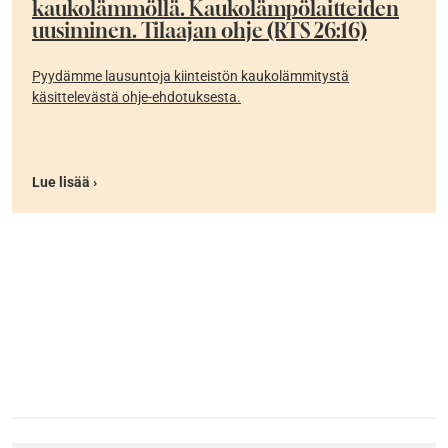
kaukolämmöllä. Kaukolämpölaitteiden
uusiminen. Tilaajan ohje (RTS 26:16)
Pyydämme lausuntoja kiinteistön kaukolämmitystä
käsittelevästä ohje-ehdotuksesta.
Lue lisää ›