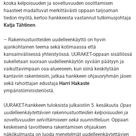
koska kelpoisuuden ja soveltuvuuden osoittamisen
haasteet madaltuvat merkittävästi oppaan tarjoaman
tiedon myötä, kertoo hankkeesta vastannut tutkimusjohtaja
Katja Tähtinen
.
– Rakennustuotteiden uudelleenkäyttö on hyvin
ajankohtainen teema sekä kotimaassa että
kansainvälisessä yhteistyössä. UURAKET-oppaan sisällössä
sukelletaan suoraan uudelleenkäytön syvään päätyyn ja
vaikuttavimpaan osa-alueeseen, kun siinä keskitytään
kantaviin rakenteisiin, jatkaa hankkeen ohjausryhmän jäsen
sekä rahoittajan edustaja
Harri Hakaste
ympäristöministeriöstä.
UURAKET-hankkeen tuloksista julkaistiin 5. kesäkuuta
Opas
uudelleenkäytettävien rakennustuotteiden kelpoisuuden ja
soveltuvuuden selvittämiseen sekä suunnitteluun
. Oppaan
keskeisenä tavoitteena rakentamisen ohjauksen
näkökulmasta on luoda menetelmät uudelleenkäytettävien