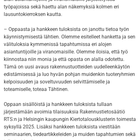
työpajoissa sekä haettu alan näkemyksiä kolmen eri
lausuntokierroksen kautta.
– Oppaasta ja hankkeen tuloksista on janottu tietoa työn
käynnistymisestä lähtien. Olemme esitelleet hanketta ja sen
välituloksia kymmenissä tapahtumissa eri alojen
asiantuntijoille ja viranomaisille. Olemme iloisia, että työ
kiinnostaa niin monia ja että opasta on alalla odotettu.
Tämä on uusi avaus rakennustuotteiden uudelleenkäytön
edistämisessä ja luo hyvän pohjan muidenkin tuoteryhmien
kelpoisuuden ja soveltuvuuden selvittämiselle ja
toteamiselle, toteaa Tähtinen.
Oppaan sisällöistä ja hankkeen tuloksista tullaan
järjestämään avoimia tilaisuuksia Rakennustietosäätiö
RTS:n ja Helsingin kaupungin Kiertotalousklusterin toimesta
syksyllä 2025. Lisäksi hankkeen tuloksista viestitään
seminaarien, tiedeartikkeleiden ja muiden tapahtumien sekä