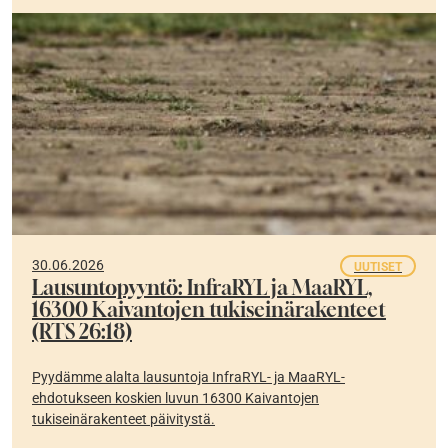
30.06.2026
UUTISET
Lausuntopyyntö: InfraRYL ja MaaRYL,
16300 Kaivantojen tukiseinärakenteet
(RTS 26:18)
Pyydämme alalta lausuntoja InfraRYL- ja MaaRYL-
ehdotukseen koskien luvun 16300 Kaivantojen
tukiseinärakenteet päivitystä.