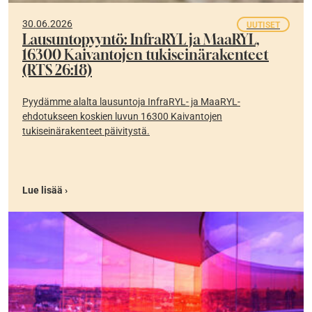
30.06.2026
UUTISET
Lausuntopyyntö: InfraRYL ja MaaRYL,
16300 Kaivantojen tukiseinärakenteet
(RTS 26:18)
Pyydämme alalta lausuntoja InfraRYL- ja MaaRYL-
ehdotukseen koskien luvun 16300 Kaivantojen
tukiseinärakenteet päivitystä.
Lue lisää ›