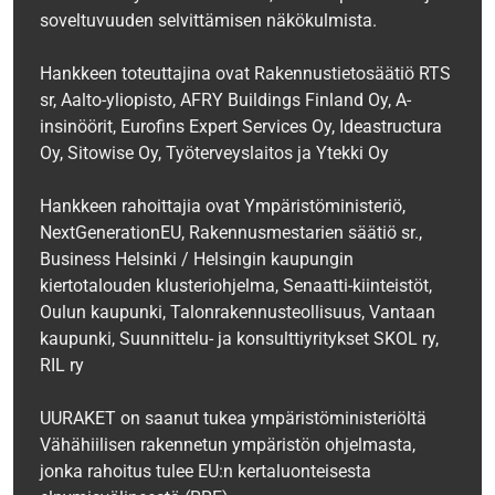
soveltuvuuden selvittämisen näkökulmista.
Hankkeen toteuttajina ovat Rakennustietosäätiö RTS
sr, Aalto-yliopisto, AFRY Buildings Finland Oy, A-
insinöörit, Eurofins Expert Services Oy, Ideastructura
Oy, Sitowise Oy, Työterveyslaitos ja Ytekki Oy
‍‍Hankkeen rahoittajia ovat Ympäristöministeriö,
NextGenerationEU, Rakennusmestarien säätiö sr.,
Business Helsinki / Helsingin kaupungin
kiertotalouden klusteriohjelma, Senaatti-kiinteistöt,
Oulun kaupunki, Talonrakennusteollisuus, Vantaan
kaupunki, Suunnittelu- ja konsulttiyritykset SKOL ry,
RIL‍ ry
UURAKET on saanut tukea ympäristöministeriöltä
Vähähiilisen rakennetun ympäristön ohjelmasta,
jonka rahoitus tulee EU:n kertaluonteisesta