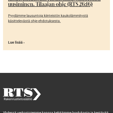
uusiminen. Tilaajan ohje (RTS 26:16)
Pyydämme lausuntoja kiinteistön kaukolämmitystä
käsittelevästä ohje-ehdotuksesta.
Lue lisää ›
Yhdessä verkostojemme kanssa kehitämme laadukasta ja kestävää