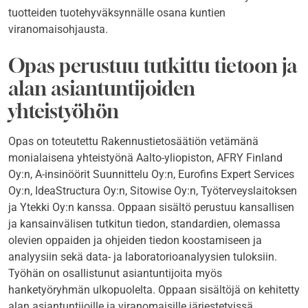
tuotteiden tuotehyväksynnälle osana kuntien
viranomaisohjausta.
Opas perustuu tutkittu tietoon ja
alan asiantuntijoiden
yhteistyöhön
Opas on toteutettu Rakennustietosäätiön vetämänä
monialaisena yhteistyönä Aalto-yliopiston, AFRY Finland
Oy:n, A-insinöörit Suunnittelu Oy:n, Eurofins Expert Services
Oy:n, IdeaStructura Oy:n, Sitowise Oy:n, Työterveyslaitoksen
ja Ytekki Oy:n kanssa. Oppaan sisältö perustuu kansallisen
ja kansainvälisen tutkitun tiedon, standardien, olemassa
olevien oppaiden ja ohjeiden tiedon koostamiseen ja
analyysiin sekä data- ja laboratorioanalyysien tuloksiin.
Työhän on osallistunut asiantuntijoita myös
hanketyöryhmän ulkopuolelta. Oppaan sisältöjä on kehitetty
alan asiantuntijoille ja viranomaisille järjestetyissä