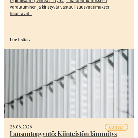
Digitalisaatio, vihreä siirtymä, ilmastonmuutokseen
varautuminen ja kiristyvät vastuullisuusvaatimukset
haastavat…
Lue lisää ›
26.06.2026
UUTISET
Lausuntopyyntö: Kiinteistön lämmitys