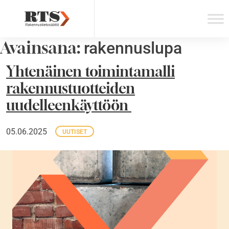
Skip
to
content
Avainsana:
rakennuslupa
Yhtenäinen toimintamalli
rakennustuotteiden
uudelleenkäyttöön
05.06.2025
UUTISET