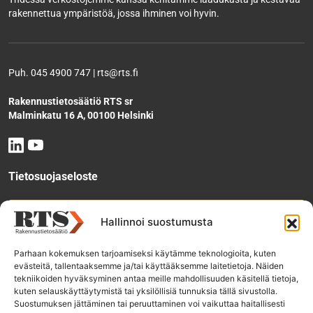
rakennettua ympäristöä, jossa ihminen voi hyvin.
Puh. 045 4900 747 | rts@rts.fi
Rakennustietosäätiö RTS sr
Malminkatu 16 A, 00100 Helsinki
Tietosuojaseloste
Tee käyttölupahakemus
Hallinnoi suostumusta
Parhaan kokemuksen tarjoamiseksi käytämme teknologioita, kuten
evästeitä, tallentaaksemme ja/tai käyttääksemme laitetietoja. Näiden
Tilaa uutiskirje
tekniikoiden hyväksyminen antaa meille mahdollisuuden käsitellä tietoja,
kuten selauskäyttäytymistä tai yksilöllisiä tunnuksia tällä sivustolla.
Suostumuksen jättäminen tai peruuttaminen voi vaikuttaa haitallisesti