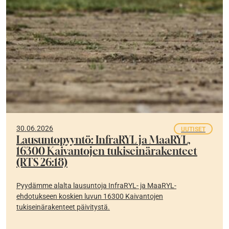
30.06.2026
UUTISET
Lausuntopyyntö: InfraRYL ja MaaRYL,
16300 Kaivantojen tukiseinärakenteet
(RTS 26:18)
Pyydämme alalta lausuntoja InfraRYL- ja MaaRYL-
ehdotukseen koskien luvun 16300 Kaivantojen
tukiseinärakenteet päivitystä.