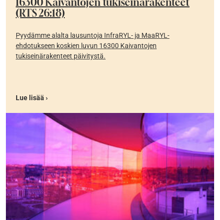
16300 Kaivantojen tukiseinärakenteet
(RTS 26:18)
Pyydämme alalta lausuntoja InfraRYL- ja MaaRYL-
ehdotukseen koskien luvun 16300 Kaivantojen
tukiseinärakenteet päivitystä.
Lue lisää ›