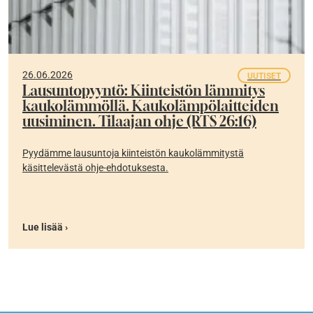
26.06.2026
UUTISET
Lausuntopyyntö: Kiinteistön lämmitys
kaukolämmöllä. Kaukolämpölaitteiden
uusiminen. Tilaajan ohje (RTS 26:16)
Pyydämme lausuntoja kiinteistön kaukolämmitystä
käsittelevästä ohje-ehdotuksesta.
Lue lisää ›