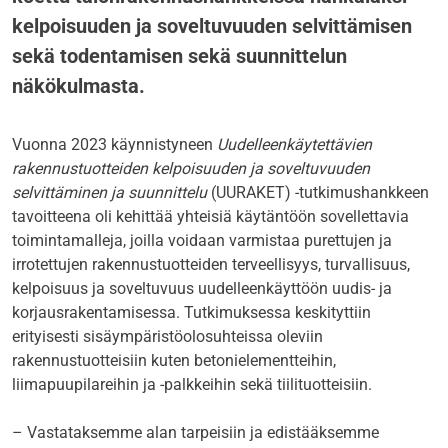
kelpoisuuden ja soveltuvuuden selvittämisen
sekä todentamisen sekä suunnittelun
näkökulmasta.
Vuonna 2023 käynnistyneen
Uudelleenkäytettävien
rakennustuotteiden kelpoisuuden ja soveltuvuuden
selvittäminen ja suunnittelu
(UURAKET) -tutkimushankkeen
tavoitteena oli kehittää yhteisiä käytäntöön sovellettavia
toimintamalleja, joilla voidaan varmistaa purettujen ja
irrotettujen rakennustuotteiden terveellisyys, turvallisuus,
kelpoisuus ja soveltuvuus uudelleenkäyttöön uudis- ja
korjausrakentamisessa. Tutkimuksessa keskityttiin
erityisesti sisäympäristöolosuhteissa oleviin
rakennustuotteisiin kuten betonielementteihin,
liimapuupilareihin ja -palkkeihin sekä tiilituotteisiin.
– Vastataksemme alan tarpeisiin ja edistääksemme