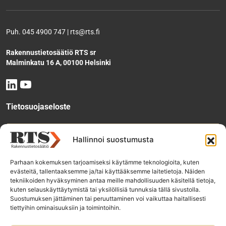
Puh. 045 4900 747 | rts@rts.fi
Rakennustietosäätiö RTS sr
Malminkatu 16 A, 00100 Helsinki
Tietosuojaseloste
Tee käyttölupahakemus
Hallinnoi suostumusta
Parhaan kokemuksen tarjoamiseksi käytämme teknologioita, kuten
evästeitä, tallentaaksemme ja/tai käyttääksemme laitetietoja. Näiden
Tilaa uutiskirje
tekniikoiden hyväksyminen antaa meille mahdollisuuden käsitellä tietoja,
kuten selauskäyttäytymistä tai yksilöllisiä tunnuksia tällä sivustolla.
Suostumuksen jättäminen tai peruuttaminen voi vaikuttaa haitallisesti
tiettyihin ominaisuuksiin ja toimintoihin.
RTS-konsernin yhtiöt: