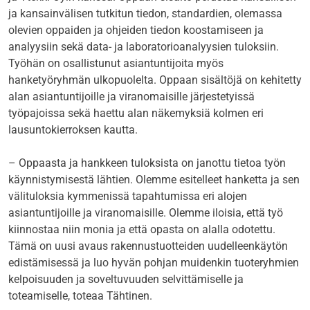
ja kansainvälisen tutkitun tiedon, standardien, olemassa
olevien oppaiden ja ohjeiden tiedon koostamiseen ja
analyysiin sekä data- ja laboratorioanalyysien tuloksiin.
Työhän on osallistunut asiantuntijoita myös
hanketyöryhmän ulkopuolelta. Oppaan sisältöjä on kehitetty
alan asiantuntijoille ja viranomaisille järjestetyissä
työpajoissa sekä haettu alan näkemyksiä kolmen eri
lausuntokierroksen kautta.
– Oppaasta ja hankkeen tuloksista on janottu tietoa työn
käynnistymisestä lähtien. Olemme esitelleet hanketta ja sen
välituloksia kymmenissä tapahtumissa eri alojen
asiantuntijoille ja viranomaisille. Olemme iloisia, että työ
kiinnostaa niin monia ja että opasta on alalla odotettu.
Tämä on uusi avaus rakennustuotteiden uudelleenkäytön
edistämisessä ja luo hyvän pohjan muidenkin tuoteryhmien
kelpoisuuden ja soveltuvuuden selvittämiselle ja
toteamiselle, toteaa Tähtinen.