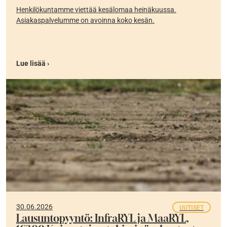
Henkilökuntamme viettää kesälomaa heinäkuussa.
Asiakaspalvelumme on avoinna koko kesän.
Lue lisää ›
30.06.2026
UUTISET
Lausuntopyyntö: InfraRYL ja MaaRYL,