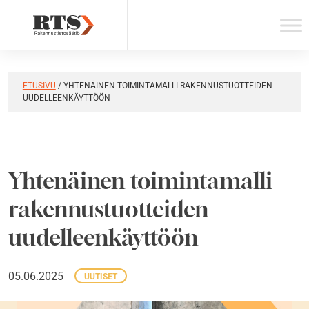
Skip
to
content
ETUSIVU
/
YHTENÄINEN TOIMINTAMALLI RAKENNUSTUOTTEIDEN
UUDELLEENKÄYTTÖÖN
Yhtenäinen toimintamalli
rakennustuotteiden
uudelleenkäyttöön
05.06.2025
UUTISET