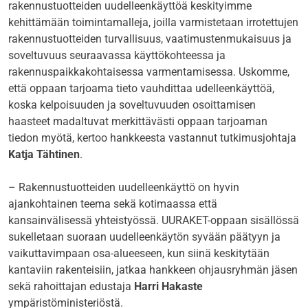
rakennustuotteiden uudelleenkäyttöä keskityimme
kehittämään toimintamalleja, joilla varmistetaan irrotettujen
rakennustuotteiden turvallisuus, vaatimustenmukaisuus ja
soveltuvuus seuraavassa käyttökohteessa ja
rakennuspaikkakohtaisessa varmentamisessa. Uskomme,
että oppaan tarjoama tieto vauhdittaa udelleenkäyttöä,
koska kelpoisuuden ja soveltuvuuden osoittamisen
haasteet madaltuvat merkittävästi oppaan tarjoaman
tiedon myötä, kertoo hankkeesta vastannut tutkimusjohtaja
Katja Tähtinen
.
– Rakennustuotteiden uudelleenkäyttö on hyvin
ajankohtainen teema sekä kotimaassa että
kansainvälisessä yhteistyössä. UURAKET-oppaan sisällössä
sukelletaan suoraan uudelleenkäytön syvään päätyyn ja
vaikuttavimpaan osa-alueeseen, kun siinä keskitytään
kantaviin rakenteisiin, jatkaa hankkeen ohjausryhmän jäsen
sekä rahoittajan edustaja
Harri Hakaste
ympäristöministeriöstä.