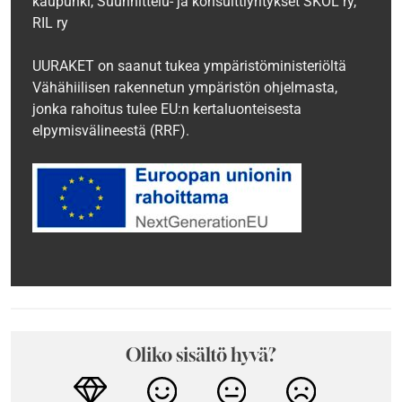
kaupunki, Suunnittelu- ja konsulttiyritykset SKOL ry,
RIL‍ ry
UURAKET on saanut tukea ympäristöministeriöltä
Vähähiilisen rakennetun ympäristön ohjelmasta,
jonka rahoitus tulee EU:n kertaluonteisesta
elpymisvälineestä (RRF).
Oliko sisältö hyvä?