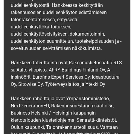
uudelleenkäytöstä. Hankkeessa keskitytään
rakennusosien uudelleenkäytön edistämiseen
talonrakentamisessa, erityisesti
uudelleenkäyttökartoituksen,
uudelleenkäyttöselvityksen, dokumentoinnin,
uudelleenkäytön suunnittelun, tuotekelpoisuuden ja -
soveltuvuuden selvittämisen näkökulmista.
Hankkeen toteuttajina ovat Rakennustietosäätiö RTS
sr, Aalto-yliopisto, AFRY Buildings Finland Oy, A-
insinöörit, Eurofins Expert Services Oy, Ideastructura
Oy, Sitowise Oy, Työterveyslaitos ja Ytekki Oy
‍‍Hankkeen rahoittajia ovat Ympäristöministeriö,
NextGenerationEU, Rakennusmestarien säätiö sr.,
Business Helsinki / Helsingin kaupungin
kiertotalouden klusteriohjelma, Senaatti-kiinteistöt,
Oulun kaupunki, Talonrakennusteollisuus, Vantaan