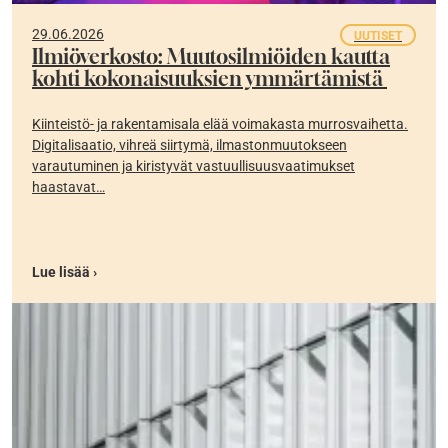
29.06.2026
UUTISET
Ilmiöverkosto: Muutosilmiöiden kautta
kohti kokonaisuuksien ymmärtämistä
Kiinteistö- ja rakentamisala elää voimakasta murrosvaihetta.
Digitalisaatio, vihreä siirtymä, ilmastonmuutokseen
varautuminen ja kiristyvät vastuullisuusvaatimukset
haastavat…
Lue lisää ›