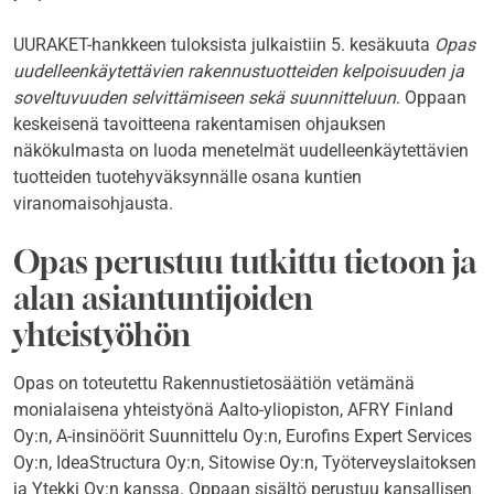
UURAKET-hankkeen tuloksista julkaistiin 5. kesäkuuta
Opas
uudelleenkäytettävien rakennustuotteiden kelpoisuuden ja
soveltuvuuden selvittämiseen sekä suunnitteluun
. Oppaan
keskeisenä tavoitteena rakentamisen ohjauksen
näkökulmasta on luoda menetelmät uudelleenkäytettävien
tuotteiden tuotehyväksynnälle osana kuntien
viranomaisohjausta.
Opas perustuu tutkittu tietoon ja
alan asiantuntijoiden
yhteistyöhön
Opas on toteutettu Rakennustietosäätiön vetämänä
monialaisena yhteistyönä Aalto-yliopiston, AFRY Finland
Oy:n, A-insinöörit Suunnittelu Oy:n, Eurofins Expert Services
Oy:n, IdeaStructura Oy:n, Sitowise Oy:n, Työterveyslaitoksen
ja Ytekki Oy:n kanssa. Oppaan sisältö perustuu kansallisen