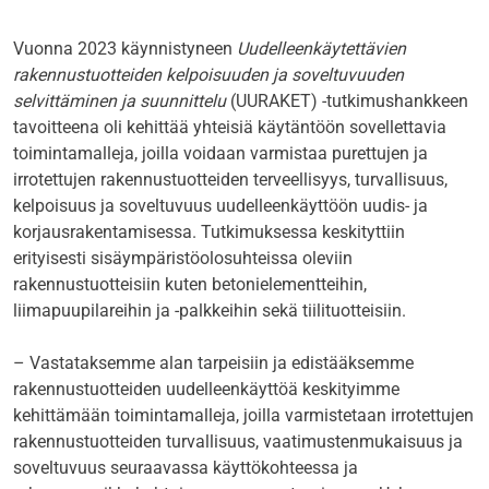
Vuonna 2023 käynnistyneen
Uudelleenkäytettävien
rakennustuotteiden kelpoisuuden ja soveltuvuuden
selvittäminen ja suunnittelu
(UURAKET) -tutkimushankkeen
tavoitteena oli kehittää yhteisiä käytäntöön sovellettavia
toimintamalleja, joilla voidaan varmistaa purettujen ja
irrotettujen rakennustuotteiden terveellisyys, turvallisuus,
kelpoisuus ja soveltuvuus uudelleenkäyttöön uudis- ja
korjausrakentamisessa. Tutkimuksessa keskityttiin
erityisesti sisäympäristöolosuhteissa oleviin
rakennustuotteisiin kuten betonielementteihin,
liimapuupilareihin ja -palkkeihin sekä tiilituotteisiin.
– Vastataksemme alan tarpeisiin ja edistääksemme
rakennustuotteiden uudelleenkäyttöä keskityimme
kehittämään toimintamalleja, joilla varmistetaan irrotettujen
rakennustuotteiden turvallisuus, vaatimustenmukaisuus ja
soveltuvuus seuraavassa käyttökohteessa ja