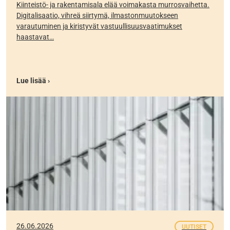
Kiinteistö- ja rakentamisala elää voimakasta murrosvaihetta.
Digitalisaatio, vihreä siirtymä, ilmastonmuutokseen
varautuminen ja kiristyvät vastuullisuusvaatimukset
haastavat…
Lue lisää ›
26.06.2026
UUTISET