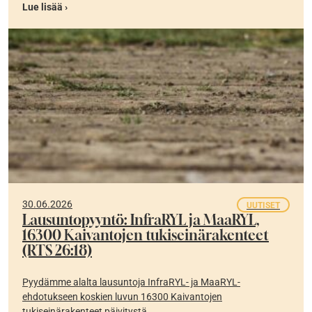
Lue lisää ›
30.06.2026
UUTISET
Lausuntopyyntö: InfraRYL ja MaaRYL,
16300 Kaivantojen tukiseinärakenteet
(RTS 26:18)
Pyydämme alalta lausuntoja InfraRYL- ja MaaRYL-
ehdotukseen koskien luvun 16300 Kaivantojen
tukiseinärakenteet päivitystä.