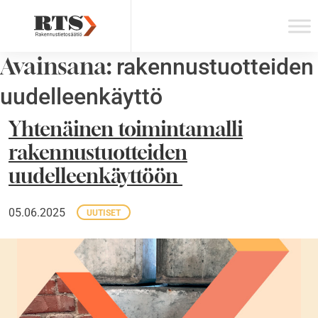
Skip
to
content
Avainsana:
rakennustuotteiden
uudelleenkäyttö
Yhtenäinen toimintamalli
rakennustuotteiden
uudelleenkäyttöön
05.06.2025
UUTISET