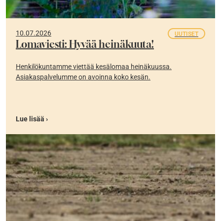
10.07.2026
UUTISET
Lomaviesti: Hyvää heinäkuuta!
Henkilökuntamme viettää kesälomaa heinäkuussa.
Asiakaspalvelumme on avoinna koko kesän.
Lue lisää ›