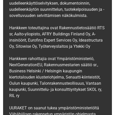
uudelleenkäyttöselvityksen, dokumentoinnin,
uudelleenkäytön suunnittelun, tuotekelpoisuuden ja -
soveltuvuuden selvittämisen näkökulmista.
Hankkeen toteuttajina ovat Rakennustietosäätiö RTS
sr, Aalto-yliopisto, AFRY Buildings Finland Oy, A-
insinöörit, Eurofins Expert Services Oy, Ideastructura
Oy, Sitowise Oy, Työterveyslaitos ja Ytekki Oy
‍‍Hankkeen rahoittajia ovat Ympäristöministeriö,
NextGenerationEU, Rakennusmestarien säätiö sr.,
Business Helsinki / Helsingin kaupungin
kiertotalouden klusteriohjelma, Senaatti-kiinteistöt,
Oulun kaupunki, Talonrakennusteollisuus, Vantaan
kaupunki, Suunnittelu- ja konsulttiyritykset SKOL ry,
RIL‍ ry
UURAKET on saanut tukea ympäristöministeriöltä
Vähähiilisen rakennetun ympäristön ohjelmasta,