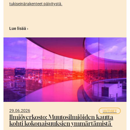
tukiseinärakenteet päivitystä.
Lue lisää ›
29.06.2026
UUTISET
Ilmiöverkosto: Muutosilmiöiden kautta
kohti kokonaisuuksien ymmärtämistä