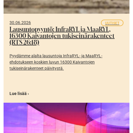
30.06.2026
UUTISET
Lausuntopyyntö: InfraRYL ja MaaRYL,
16300 Kaivantojen tukiseinärakenteet
(RTS 26:18)
Pyydämme alalta lausuntoja InfraRYL- ja MaaRYL-
ehdotukseen koskien luvun 16300 Kaivantojen
tukiseinärakenteet päivitystä.
Lue lisää ›