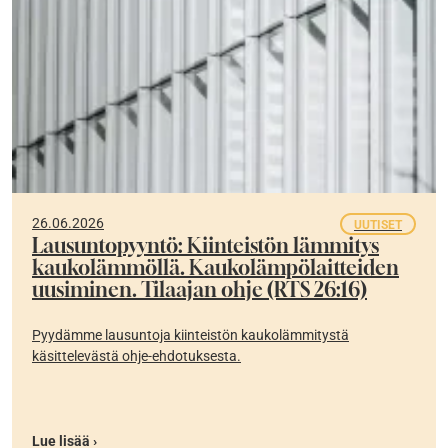
26.06.2026
UUTISET
Lausuntopyyntö: Kiinteistön lämmitys
kaukolämmöllä. Kaukolämpölaitteiden
uusiminen. Tilaajan ohje (RTS 26:16)
Pyydämme lausuntoja kiinteistön kaukolämmitystä
käsittelevästä ohje-ehdotuksesta.
Lue lisää ›