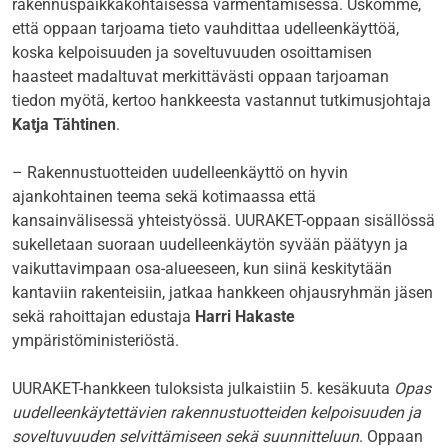
rakennuspaikkakohtaisessa varmentamisessa. Uskomme,
että oppaan tarjoama tieto vauhdittaa udelleenkäyttöä,
koska kelpoisuuden ja soveltuvuuden osoittamisen
haasteet madaltuvat merkittävästi oppaan tarjoaman
tiedon myötä, kertoo hankkeesta vastannut tutkimusjohtaja
Katja Tähtinen
.
– Rakennustuotteiden uudelleenkäyttö on hyvin
ajankohtainen teema sekä kotimaassa että
kansainvälisessä yhteistyössä. UURAKET-oppaan sisällössä
sukelletaan suoraan uudelleenkäytön syvään päätyyn ja
vaikuttavimpaan osa-alueeseen, kun siinä keskitytään
kantaviin rakenteisiin, jatkaa hankkeen ohjausryhmän jäsen
sekä rahoittajan edustaja
Harri Hakaste
ympäristöministeriöstä.
UURAKET-hankkeen tuloksista julkaistiin 5. kesäkuuta
Opas
uudelleenkäytettävien rakennustuotteiden kelpoisuuden ja
soveltuvuuden selvittämiseen sekä suunnitteluun
. Oppaan