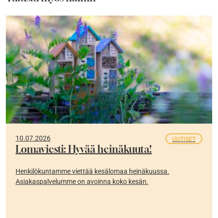
10.07.2026
UUTISET
Lomaviesti: Hyvää heinäkuuta!
Henkilökuntamme viettää kesälomaa heinäkuussa.
Asiakaspalvelumme on avoinna koko kesän.