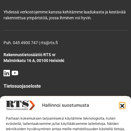
Yhdessä verkostojemme kanssa kehitämme laadukasta ja kestävää
rakennettua ympäristöä, jossa ihminen voi hyvin.
Puh. 045 4900 747 | rts@rts.fi
Rakennustietosäätiö RTS sr
Malminkatu 16 A, 00100 Helsinki
Tietosuojaseloste
Tee käyttölupahakemus
Hallinnoi suostumusta
Parhaan kokemuksen tarjoamiseksi käytämme teknologioita, kuten
evästeitä, tallentaaksemme ja/tai käyttääksemme laitetietoja. Näiden
Tilaa uutiskirje
tekniikoiden hyväksyminen antaa meille mahdollisuuden käsitellä tietoja,