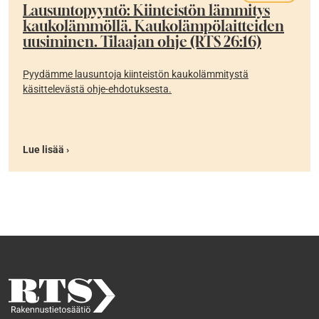
Lausuntopyyntö: Kiinteistön lämmitys
kaukolämmöllä. Kaukolämpölaitteiden
uusiminen. Tilaajan ohje (RTS 26:16)
Pyydämme lausuntoja kiinteistön kaukolämmitystä
käsittelevästä ohje-ehdotuksesta.
Lue lisää ›