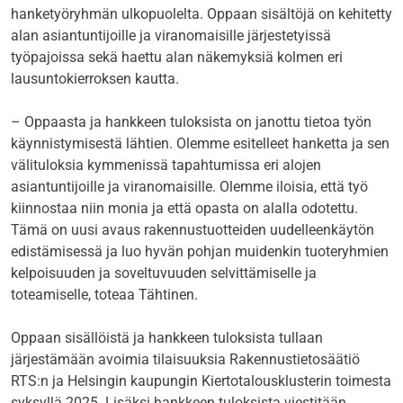
hanketyöryhmän ulkopuolelta. Oppaan sisältöjä on kehitetty
alan asiantuntijoille ja viranomaisille järjestetyissä
työpajoissa sekä haettu alan näkemyksiä kolmen eri
lausuntokierroksen kautta.
– Oppaasta ja hankkeen tuloksista on janottu tietoa työn
käynnistymisestä lähtien. Olemme esitelleet hanketta ja sen
välituloksia kymmenissä tapahtumissa eri alojen
asiantuntijoille ja viranomaisille. Olemme iloisia, että työ
kiinnostaa niin monia ja että opasta on alalla odotettu.
Tämä on uusi avaus rakennustuotteiden uudelleenkäytön
edistämisessä ja luo hyvän pohjan muidenkin tuoteryhmien
kelpoisuuden ja soveltuvuuden selvittämiselle ja
toteamiselle, toteaa Tähtinen.
Oppaan sisällöistä ja hankkeen tuloksista tullaan
järjestämään avoimia tilaisuuksia Rakennustietosäätiö
RTS:n ja Helsingin kaupungin Kiertotalousklusterin toimesta
syksyllä 2025. Lisäksi hankkeen tuloksista viestitään