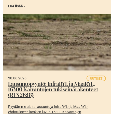
Lue lisää ›
30.06.2026
UUTISET
Lausuntopyyntö: InfraRYL ja MaaRYL,
16300 Kaivantojen tukiseinärakenteet
(RTS 26:18)
Pyydämme alalta lausuntoja InfraRYL- ja MaaRYL-
ehdotukseen koskien luvun 16300 Kaivantojen