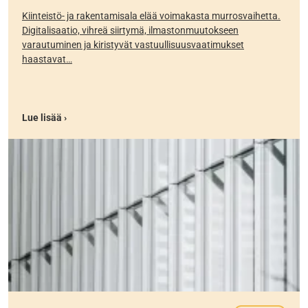
Kiinteistö- ja rakentamisala elää voimakasta murrosvaihetta.
Digitalisaatio, vihreä siirtymä, ilmastonmuutokseen
varautuminen ja kiristyvät vastuullisuusvaatimukset
haastavat…
Lue lisää ›