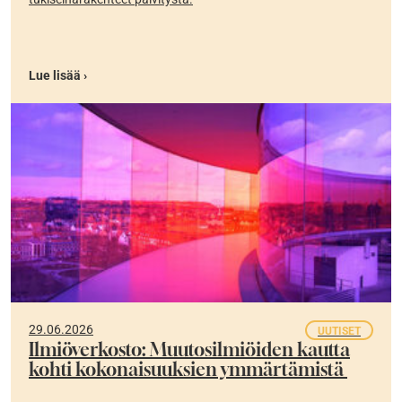
Lue lisää ›
29.06.2026
UUTISET
Ilmiöverkosto: Muutosilmiöiden kautta
kohti kokonaisuuksien ymmärtämistä