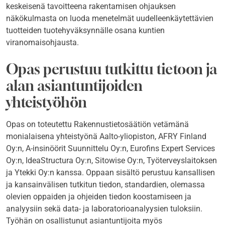
keskeisenä tavoitteena rakentamisen ohjauksen
näkökulmasta on luoda menetelmät uudelleenkäytettävien
tuotteiden tuotehyväksynnälle osana kuntien
viranomaisohjausta.
Opas perustuu tutkittu tietoon ja
alan asiantuntijoiden
yhteistyöhön
Opas on toteutettu Rakennustietosäätiön vetämänä
monialaisena yhteistyönä Aalto-yliopiston, AFRY Finland
Oy:n, A-insinöörit Suunnittelu Oy:n, Eurofins Expert Services
Oy:n, IdeaStructura Oy:n, Sitowise Oy:n, Työterveyslaitoksen
ja Ytekki Oy:n kanssa. Oppaan sisältö perustuu kansallisen
ja kansainvälisen tutkitun tiedon, standardien, olemassa
olevien oppaiden ja ohjeiden tiedon koostamiseen ja
analyysiin sekä data- ja laboratorioanalyysien tuloksiin.
Työhän on osallistunut asiantuntijoita myös