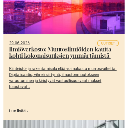
29.06.2026
UUTISET
Ilmiöverkosto: Muutosilmiöiden kautta
kohti kokonaisuuksien ymmärtämistä
Kiinteistö- ja rakentamisala elää voimakasta murrosvaihetta.
Digitalisaatio, vihreä siirtymä, ilmastonmuutokseen
varautuminen ja kiristyvät vastuullisuusvaatimukset
haastavat…
Lue lisää ›