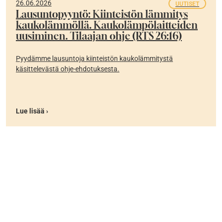
26.06.2026
UUTISET
Lausuntopyyntö: Kiinteistön lämmitys
kaukolämmöllä. Kaukolämpölaitteiden
uusiminen. Tilaajan ohje (RTS 26:16)
Pyydämme lausuntoja kiinteistön kaukolämmitystä
käsittelevästä ohje-ehdotuksesta.
Lue lisää ›