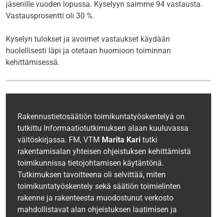
jäsenille vuoden lopussa. Kyselyyn saimme 94 vastausta.
Vastausprosentti oli 30 %.
Kyselyn tulokset ja avoimet vastaukset käydään
huolellisesti läpi ja otetaan huomioon toiminnan
kehittämisessä.
Rakennustietosäätiön toimikuntatyöskentelyä on
tutkittu Informaatiotutkimuksen alaan kuuluvassa
väitöskirjassa. FM, VTM
Marita Kari
tutki
rakentamisalan yhteisen ohjeistuksen kehittämistä
toimikunnissa tietojohtamisen käytäntönä.
Tutkimuksen tavoitteena oli selvittää, miten
toimikuntatyöskentely sekä säätiön toimielinten
rakenne ja rakenteesta muodostunut verkosto
mahdollistavat alan ohjeistuksen laatimisen ja