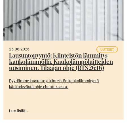
26.06.2026
UUTISET
Lausuntopyyntö: Kiinteistön lämmitys
kaukolämmöllä. Kaukolämpölaitteiden
uusiminen. Tilaajan ohje (RTS 26:16)
Pyydämme lausuntoja kiinteistön kaukolämmitystä
käsittelevästä ohje-ehdotuksesta.
Lue lisää ›