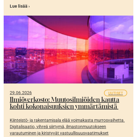
Lue lisää ›
29.06.2026
UUTISET
Ilmiöverkosto: Muutosilmiöiden kautta
kohti kokonaisuuksien ymmärtämistä
Kiinteistö- ja rakentamisala elää voimakasta murrosvaihetta.
Digitalisaatio, vihreä siirtymä, ilmastonmuutokseen
varautuminen ja kiristyvät vastuullisuusvaatimukset