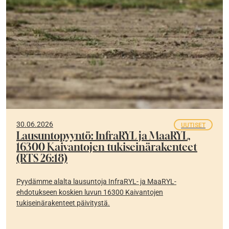
30.06.2026
UUTISET
Lausuntopyyntö: InfraRYL ja MaaRYL,
16300 Kaivantojen tukiseinärakenteet
(RTS 26:18)
Pyydämme alalta lausuntoja InfraRYL- ja MaaRYL-
ehdotukseen koskien luvun 16300 Kaivantojen
tukiseinärakenteet päivitystä.