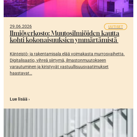
29.06.2026
UUTISET
Ilmiöverkosto: Muutosilmiöiden kautta
kohti kokonaisuuksien ymmärtämistä
Kiinteistö- ja rakentamisala elää voimakasta murrosvaihetta.
Digitalisaatio, vihreä siirtymä, ilmastonmuutokseen
varautuminen ja kiristyvät vastuullisuusvaatimukset
haastavat…
Lue lisää ›