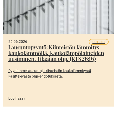
26.06.2026
UUTISET
Lausuntopyyntö: Kiinteistön lämmitys
kaukolämmöllä. Kaukolämpölaitteiden
uusiminen. Tilaajan ohje (RTS 26:16)
Pyydämme lausuntoja kiinteistön kaukolämmitystä
käsittelevästä ohje-ehdotuksesta.
Lue lisää ›