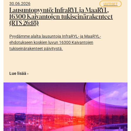
30.06.2026
UUTISET
Lausuntopyyntö: InfraRYL ja MaaRYL,
16300 Kaivantojen tukiseinärakenteet
(RTS 26:18)
Pyydämme alalta lausuntoja InfraRYL- ja MaaRYL-
ehdotukseen koskien luvun 16300 Kaivantojen
tukiseinärakenteet päivitystä.
Lue lisää ›