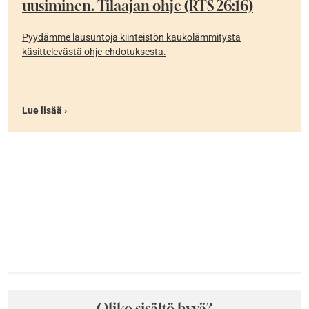
uusiminen. Tilaajan ohje (RTS 26:16)
Pyydämme lausuntoja kiinteistön kaukolämmitystä
käsittelevästä ohje-ehdotuksesta.
Lue lisää ›
Oliko sisältö hyvä?