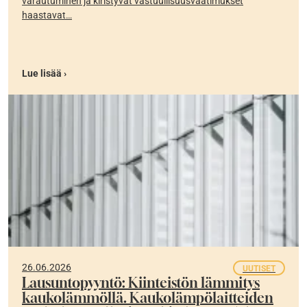
varautuminen ja kiristyvät vastuullisuusvaatimukset
haastavat…
Lue lisää ›
26.06.2026
UUTISET
Lausuntopyyntö: Kiinteistön lämmitys
kaukolämmöllä. Kaukolämpölaitteiden