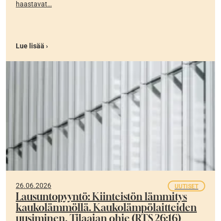
haastavat…
Lue lisää ›
26.06.2026
UUTISET
Lausuntopyyntö: Kiinteistön lämmitys
kaukolämmöllä. Kaukolämpölaitteiden
uusiminen. Tilaajan ohje (RTS 26:16)