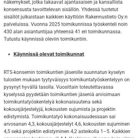
näkemykset, jotka takaavat ajantasaisen ja kansallista
konsensusta tavoittelevan sisällön. Yhdessä tuotetut
sisällöt julkaistaan kaikkien käyttöön Rakennustieto Oy:n
palveluissa. Vuonna 2025 toimikunnissa työskenteli noin
430 alan asiantuntijaa yhteensä 41 eri toimikunnassa.
Tutustu käynnissä oleviin toimikuntiin.
Käynnissä olevat toimikunnat
RTS-konsernin toimikuntien jäsenille suunnatun kyselyn
tulosten mukaan tyytyväisyys toimikuntatyöskentelyyn on
pysynyt hyvällä tasolla. Vuosittain toteutettavassa
kyselyssä pyydetään toimikuntien jäseniä arvioimaan
toimikuntatyöskentelyä kokonaisuutena sekä
kokousjärjestelyjä, kokousten sujumista ja projektin
edistymistä. Toimikuntatyö kokonaisuudessaan sai
arvosanan 4,3, kokousjärjestelyt 4,6, kokousten sujuminen
4,5 sekä projektin edistyminen 4,2 asteikolla 1–5. Kaikkien