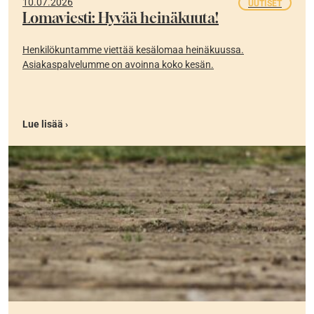
10.07.2026
UUTISET
Lomaviesti: Hyvää heinäkuuta!
Henkilökuntamme viettää kesälomaa heinäkuussa.
Asiakaspalvelumme on avoinna koko kesän.
Lue lisää ›