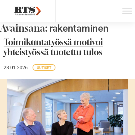
Skip
to
content
Avainsana:
rakentaminen
Toimikuntatyössä motivoi
yhteistyössä tuotettu tulos
28.01.2026
UUTISET