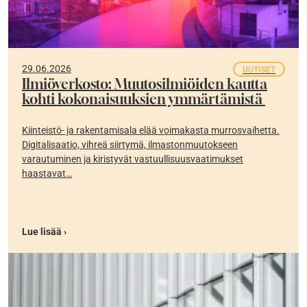
29.06.2026
UUTISET
Ilmiöverkosto: Muutosilmiöiden kautta
kohti kokonaisuuksien ymmärtämistä
Kiinteistö- ja rakentamisala elää voimakasta murrosvaihetta.
Digitalisaatio, vihreä siirtymä, ilmastonmuutokseen
varautuminen ja kiristyvät vastuullisuusvaatimukset
haastavat…
Lue lisää ›