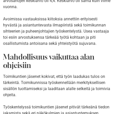
arvosanojen keskiarvo oli 4,4. Keskiarvo oli sama kuin viime
vuonna.
Avoimissa vastauksissa kiitoksia annettiin erityisesti
hyvästä ja asiantuntevasta ilmapiiristä sekä toimikunnan
sihteerien ja puheenjohtajien työskentelystä. Usea vastaaja
toi esiin arvostuksensa tärkeää työtä kohtaan ja piti
osallistumista antoisana sekä yhteistyötä sujuvana.
Mahdollisuus vaikuttaa alan
ohjeisiin
Toimikuntien jäsenet kokivat, että työn laadukas tulos on
tärkeintä. Toimikunnissa työskennellään merkityksellisen
sisällön tuottamiseksi ja laaditaan alalle selkeitä ja toimivia
ohjeita.
Työskentelyssä toimikuntien jäsenet pitivät tärkeänä tiedon
jakamista sekä eri näkökulmien ja asiantuntemuksen