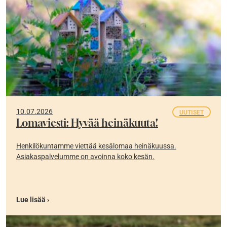
10.07.2026
UUTISET
Lomaviesti: Hyvää heinäkuuta!
Henkilökuntamme viettää kesälomaa heinäkuussa.
Asiakaspalvelumme on avoinna koko kesän.
Lue lisää ›