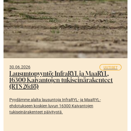
30.06.2026
UUTISET
Lausuntopyyntö: InfraRYL ja MaaRYL,
16300 Kaivantojen tukiseinärakenteet
(RTS 26:18)
Pyydämme alalta lausuntoja InfraRYL- ja MaaRYL-
ehdotukseen koskien luvun 16300 Kaivantojen
tukiseinärakenteet päivitystä.