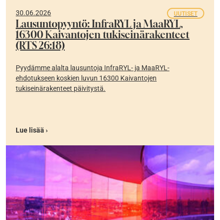
30.06.2026
UUTISET
Lausuntopyyntö: InfraRYL ja MaaRYL,
16300 Kaivantojen tukiseinärakenteet
(RTS 26:18)
Pyydämme alalta lausuntoja InfraRYL- ja MaaRYL-
ehdotukseen koskien luvun 16300 Kaivantojen
tukiseinärakenteet päivitystä.
Lue lisää ›