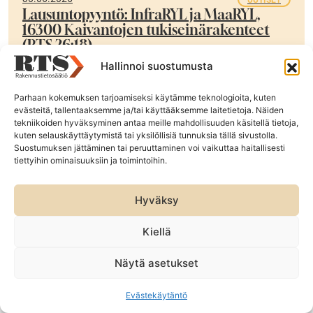
Lausuntopyyntö: InfraRYL ja MaaRYL,
16300 Kaivantojen tukiseinärakenteet
(RTS 26:18)
Hallinnoi suostumusta
Pyydämme alalta lausuntoja InfraRYL- ja MaaRYL-
ehdotukseen koskien luvun 16300 Kaivantojen
Parhaan kokemuksen tarjoamiseksi käytämme teknologioita, kuten
tukiseinärakenteet päivitystä.
evästeitä, tallentaaksemme ja/tai käyttääksemme laitetietoja. Näiden
tekniikoiden hyväksyminen antaa meille mahdollisuuden käsitellä tietoja,
kuten selauskäyttäytymistä tai yksilöllisiä tunnuksia tällä sivustolla.
Suostumuksen jättäminen tai peruuttaminen voi vaikuttaa haitallisesti
tiettyihin ominaisuuksiin ja toimintoihin.
Lue lisää ›
Hyväksy
Kiellä
Näytä asetukset
Evästekäytäntö