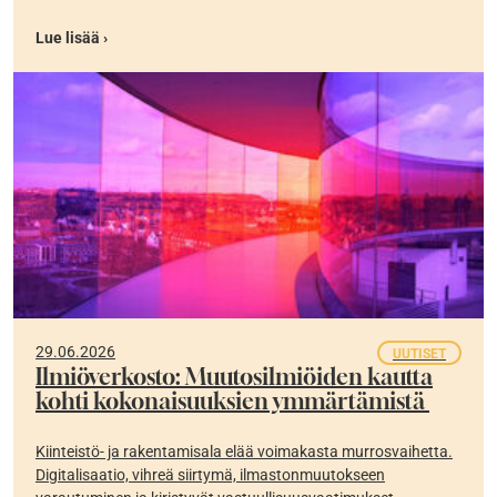
Lue lisää ›
29.06.2026
UUTISET
Ilmiöverkosto: Muutosilmiöiden kautta
kohti kokonaisuuksien ymmärtämistä
Kiinteistö- ja rakentamisala elää voimakasta murrosvaihetta.
Digitalisaatio, vihreä siirtymä, ilmastonmuutokseen