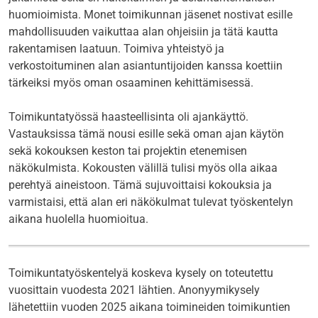
huomioimista. Monet toimikunnan jäsenet nostivat esille
mahdollisuuden vaikuttaa alan ohjeisiin ja tätä kautta
rakentamisen laatuun. Toimiva yhteistyö ja
verkostoituminen alan asiantuntijoiden kanssa koettiin
tärkeiksi myös oman osaaminen kehittämisessä.
Toimikuntatyössä haasteellisinta oli ajankäyttö.
Vastauksissa tämä nousi esille sekä oman ajan käytön
sekä kokouksen keston tai projektin etenemisen
näkökulmista. Kokousten välillä tulisi myös olla aikaa
perehtyä aineistoon. Tämä sujuvoittaisi kokouksia ja
varmistaisi, että alan eri näkökulmat tulevat työskentelyn
aikana huolella huomioitua.
Toimikuntatyöskentelyä koskeva kysely on toteutettu
vuosittain vuodesta 2021 lähtien. Anonyymikysely
lähetettiin vuoden 2025 aikana toimineiden toimikuntien