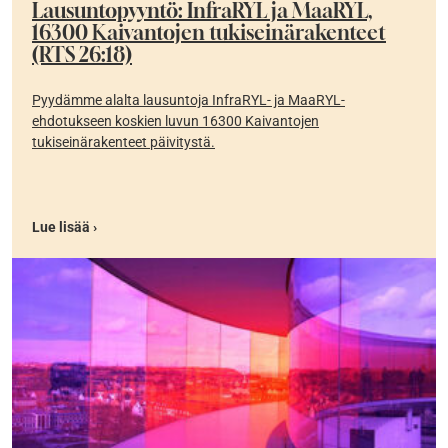
Lausuntopyyntö: InfraRYL ja MaaRYL,
16300 Kaivantojen tukiseinärakenteet
(RTS 26:18)
Pyydämme alalta lausuntoja InfraRYL- ja MaaRYL-
ehdotukseen koskien luvun 16300 Kaivantojen
tukiseinärakenteet päivitystä.
Lue lisää ›