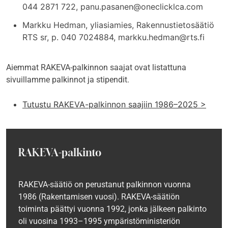
044 2871 722, panu.pasanen@oneclicklca.com
Markku Hedman, yliasiamies, Rakennustietosäätiö
RTS sr, p. 040 7024884, markku.hedman@rts.fi
Aiemmat RAKEVA-palkinnon saajat ovat listattuna
sivuillamme palkinnot ja stipendit.
Tutustu RAKEVA-palkinnon saajiin 1986–2025 >
RAKEVA-palkinto
RAKEVA-säätiö on perustanut palkinnon vuonna
1986 (Rakentamisen vuosi). RAKEVA-säätiön
toiminta päättyi vuonna 1992, jonka jälkeen palkinto
oli vuosina 1993–1995 ympäristöministeriön