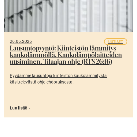
26.06.2026
UUTISET
Lausuntopyyntö: Kiinteistön lämmitys
kaukolämmöllä. Kaukolämpölaitteiden
uusiminen. Tilaajan ohje (RTS 26:16)
Pyydämme lausuntoja kiinteistön kaukolämmitystä
käsittelevästä ohje-ehdotuksesta.
Lue lisää ›