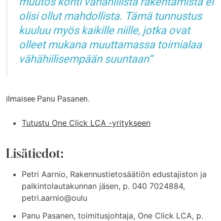
muutos kohti vähähiilistä rakentamista ei
olisi ollut mahdollista. Tämä tunnustus
kuuluu myös kaikille niille, jotka ovat
olleet mukana muuttamassa toimialaa
vähähiilisempään suuntaan
ilmaisee Panu Pasanen.
Tutustu One Click LCA -yritykseen
Lisätiedot:
Petri Aarnio, Rakennustietosäätiön edustajiston ja
palkintolautakunnan jäsen, p. 040 7024884,
petri.aarnio@oulu
Panu Pasanen, toimitusjohtaja, One Click LCA, p.