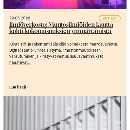
29.06.2026
UUTISET
Ilmiöverkosto: Muutosilmiöiden kautta
kohti kokonaisuuksien ymmärtämistä
Kiinteistö- ja rakentamisala elää voimakasta murrosvaihetta.
Digitalisaatio, vihreä siirtymä, ilmastonmuutokseen
varautuminen ja kiristyvät vastuullisuusvaatimukset
haastavat…
Lue lisää ›