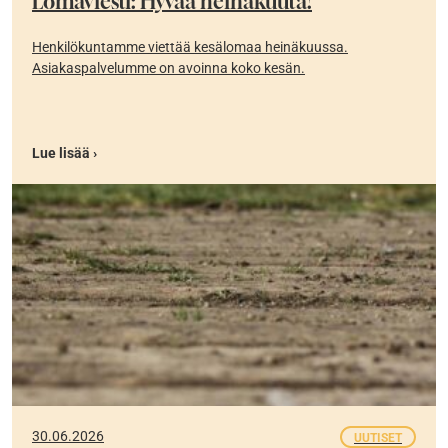
Lomaviesti: Hyvää heinäkuuta!
Henkilökuntamme viettää kesälomaa heinäkuussa.
Asiakaspalvelumme on avoinna koko kesän.
Lue lisää ›
30.06.2026
UUTISET