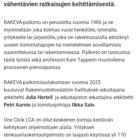
vähentävien ratkaisujen kehittämisestä.
RAKEVA-palkinto on perustettu vuonna 1986 ja se
myönnetään joka kolmas vuosi henkilölle, ryhmälle,
yritykselle tai järjestölle, joka on rakennusalalla edistänyt
uusien toimintatapojen tai menetelmien soveltamista
suunnittelussa tai rakentamisessa. Palkinto on tunnustus
tästä työstä sekä professori Kain Tapperin muotoilema
pronssinen pienoispatsas.
RAKEVA-palkintolautakuntaan vuonna 2025
kuuluivat Rakennustietosäätiön hallituksen edustajana
arkkitehti
Julia Hertell
ja edustajiston edustajina arkkitehti
Petri Aarnio
ja toimitusjohtaja
Ilkka Salo
.
One Click LCA on ollut keskeinen toimija kestävän
kehityksen ohjelmistojen alalla. Yrityksen
elinkaarilaskentaohjelmisto on laajasti käytössä yli 170