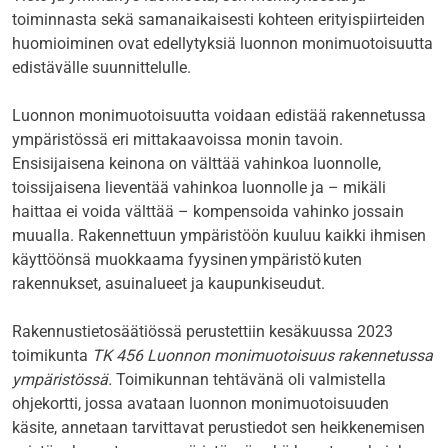
toiminnasta sekä samanaikaisesti kohteen erityispiirteiden
huomioiminen ovat edellytyksiä luonnon monimuotoisuutta
edistävälle suunnittelulle.
Luonnon monimuotoisuutta voidaan edistää rakennetussa
ympäristössä eri mittakaavoissa monin tavoin.
Ensisijaisena keinona on välttää vahinkoa luonnolle,
toissijaisena lieventää vahinkoa luonnolle ja – mikäli
haittaa ei voida välttää – kompensoida vahinko jossain
muualla. Rakennettuun ympäristöön kuuluu kaikki ihmisen
käyttöönsä muokkaama fyysinen ympäristö kuten
rakennukset, asuinalueet ja kaupunkiseudut.
Rakennustietosäätiössä perustettiin kesäkuussa 2023
toimikunta
TK 456 Luonnon monimuotoisuus rakennetussa
ympäristössä.
Toimikunnan tehtävänä oli valmistella
ohjekortti, jossa avataan luonnon monimuotoisuuden
käsite, annetaan tarvittavat perustiedot sen heikkenemisen