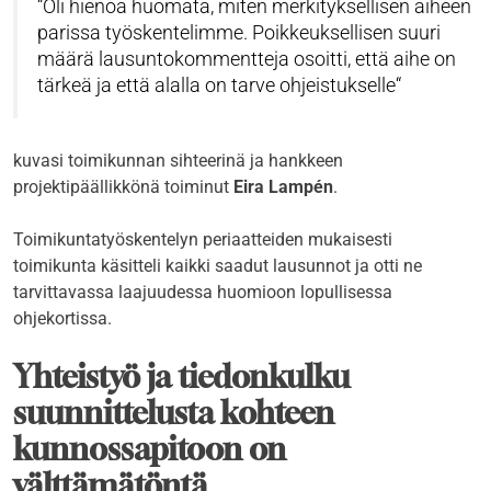
Oli hienoa huomata, miten merkityksellisen aiheen
parissa työskentelimme. Poikkeuksellisen suuri
määrä lausuntokommentteja osoitti, että aihe on
tärkeä ja että alalla on tarve ohjeistukselle
kuvasi toimikunnan sihteerinä ja hankkeen
projektipäällikkönä toiminut
Eira Lampén
.
Toimikuntatyöskentelyn periaatteiden mukaisesti
toimikunta käsitteli kaikki saadut lausunnot ja otti ne
tarvittavassa laajuudessa huomioon lopullisessa
ohjekortissa.
Yhteistyö ja tiedonkulku
suunnittelusta kohteen
kunnossapitoon on
välttämätöntä