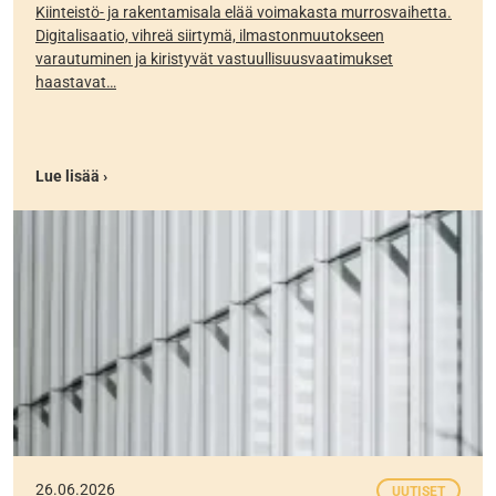
Kiinteistö- ja rakentamisala elää voimakasta murrosvaihetta.
Digitalisaatio, vihreä siirtymä, ilmastonmuutokseen
varautuminen ja kiristyvät vastuullisuusvaatimukset
haastavat…
Lue lisää ›
26.06.2026
UUTISET