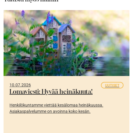
10.07.2026
UUTISET
Lomaviesti: Hyvää heinäkuuta!
Henkilökuntamme viettää kesälomaa heinäkuussa.
Asiakaspalvelumme on avoinna koko kesän.