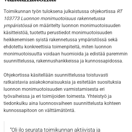
Toimikunnan työn tuloksena julkaistussa ohjekortissa
RT
103773 Luonnon monimuotoisuus rakennetussa
ympäristössä
on määritelty luonnon monimuotoisuuden
käsitteistöä, tuotettu perustiedot monimuotoisuuden
heikkenemisen syistä rakennetussa ympäristössä sekä
ehdotettu konkreettisia toimenpiteitä, miten luonnon
monimuotoisuutta voidaan huomioida ja edistää paremmin
suunnittelussa, rakennushankkeissa ja kunnossapidossa.
Ohjekortissa käsitellään suunnittelussa toistuvasti
ratkaistavia asiakokonaisuuksia ja esitetään suosituksia
luonnon monimuotoisuuden varmistamisesta eri
työvaiheissa ja eri toimijoiden toimesta. Yhteistyö ja
tiedonkulku aina luonnosvaiheen suunnittelusta kohteen
kunnossapitoon on välttämätöntä.
Oli ilo seurata toimikunnan aktiivista ja