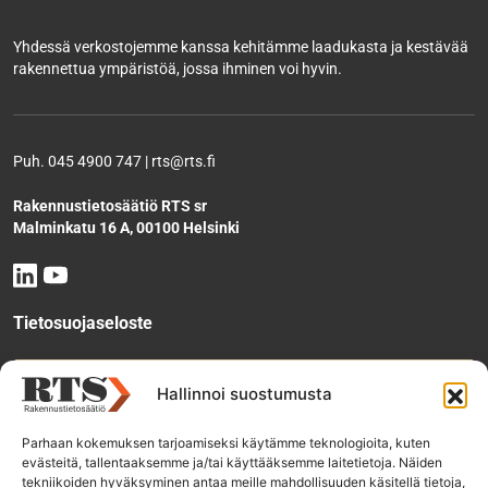
Yhdessä verkostojemme kanssa kehitämme laadukasta ja kestävää
rakennettua ympäristöä, jossa ihminen voi hyvin.
Puh. 045 4900 747 | rts@rts.fi
Rakennustietosäätiö RTS sr
Malminkatu 16 A, 00100 Helsinki
Tietosuojaseloste
Tee käyttölupahakemus
Hallinnoi suostumusta
Parhaan kokemuksen tarjoamiseksi käytämme teknologioita, kuten
evästeitä, tallentaaksemme ja/tai käyttääksemme laitetietoja. Näiden
Tilaa uutiskirje
tekniikoiden hyväksyminen antaa meille mahdollisuuden käsitellä tietoja,