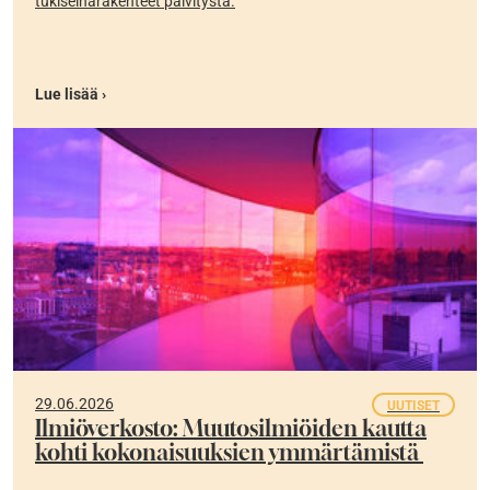
tukiseinärakenteet päivitystä.
Lue lisää ›
29.06.2026
UUTISET
Ilmiöverkosto: Muutosilmiöiden kautta
kohti kokonaisuuksien ymmärtämistä