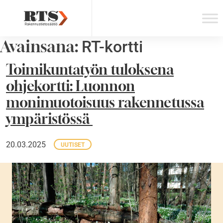
Skip
to
content
Avainsana:
RT-kortti
Toimikuntatyön tuloksena
ohjekortti: Luonnon
monimuotoisuus rakennetussa
ympäristössä
20.03.2025
UUTISET