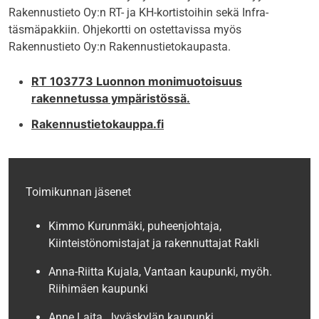
Rakennustieto Oy:n RT- ja KH-kortistoihin sekä Infra-
täsmäpakkiin. Ohjekortti on ostettavissa myös
Rakennustieto Oy:n Rakennustietokaupasta.
RT 103773 Luonnon monimuotoisuus
rakennetussa ympäristössä.
Rakennustietokauppa.fi
Toimikunnan jäsenet
Kimmo Kurunmäki, puheenjohtaja,
Kiinteistönomistajat ja rakennuttajat Rakli
Anna-Riitta Kujala, Vantaan kaupunki, myöh.
Riihimäen kaupunki
Anne Laita, Jyväskylän kaupunki