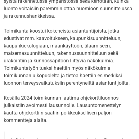
syistä rakennetussa ympäristössä sekä kerrotaan, kuinka
luonto voitaisiin paremmin ottaa huomioon suunnittelussa
ja rakennushankkeissa.
Toimikunta koostui kokeneista asiantuntijoista, jotka
edustivat mm. kaavoitukseen, kaupunkisuunnitteluun,
kaupunkiekologiaan, maankäyttöön, tilaamiseen,
maisemasuunnitteluun, rakennussuunnitteluun sekä
urakointiin ja kunnossapitoon liittyviä näkökulmia.
Toimikuntatyön tueksi haettiin myös näkökulmia
toimikunnan ulkopuolelta ja tietoa haettiin esimerkiksi
luonnon terveysvaikutuksiin perehtyneiltä asiantuntijoilta.
Kesällä 2024 toimikunnan laatima ohjekorttiluonnos
julkaistiin avoimesti lausunnolle. Lausuntomenettelyn
kautta ohjekorttiin saatiin poikkeuksellisen paljon
kommentteja alalta.