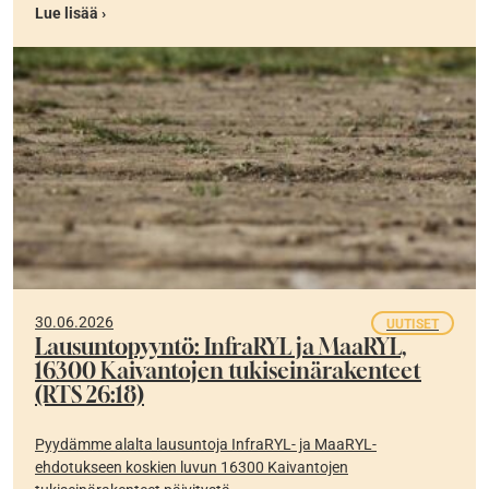
Lue lisää ›
30.06.2026
UUTISET
Lausuntopyyntö: InfraRYL ja MaaRYL,
16300 Kaivantojen tukiseinärakenteet
(RTS 26:18)
Pyydämme alalta lausuntoja InfraRYL- ja MaaRYL-
ehdotukseen koskien luvun 16300 Kaivantojen