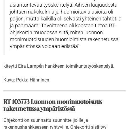
asiantuntevaa työskentelyä. Aiheen laajuudesta
johtuen näkökulmia ja huomioitavia asioita oli
paljon, mutta kaikilla oli selvästi yhteinen tahtotila
ja päämäärä: Tavoitteena oli koostaa tietoa RT-
ohjekortin muodossa siitä, miten luonnon
monimuotoisuuden huomioimista rakennetussa
ympäristössä voidaan edistää
kiteytti Eira Lampén hankkeen toimikuntatyöskentelyä.
Kuva: Pekka Hänninen
RT 103773 Luonnon monimuotoisuus
rakennetussa ympäristössä
Ohjekortti on suunnattu suunnittelijoille ja
rakennushankkeeseen ryhtyville. Ohjekortti sisältyy