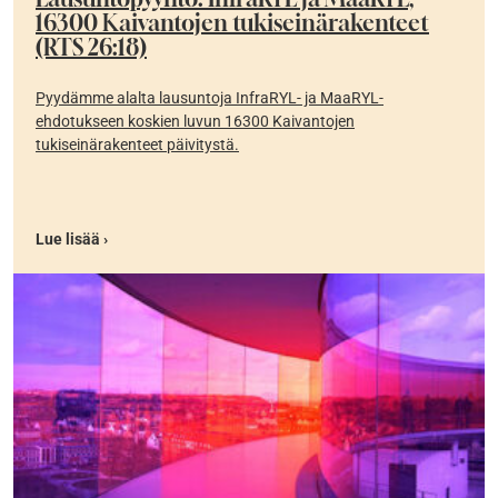
16300 Kaivantojen tukiseinärakenteet
(RTS 26:18)
Pyydämme alalta lausuntoja InfraRYL- ja MaaRYL-
ehdotukseen koskien luvun 16300 Kaivantojen
tukiseinärakenteet päivitystä.
Lue lisää ›