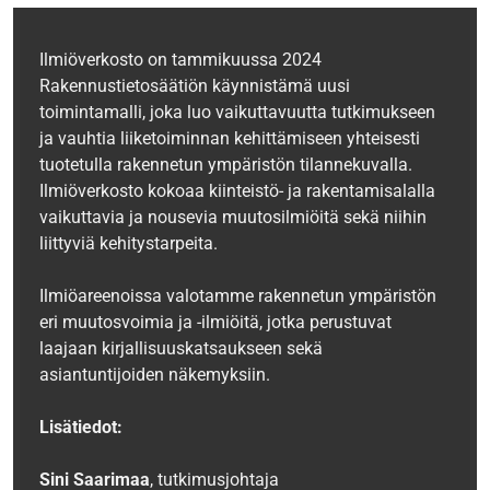
Ilmiöverkosto on tammikuussa 2024
Rakennustietosäätiön käynnistämä uusi
toimintamalli, joka luo vaikuttavuutta tutkimukseen
ja vauhtia liiketoiminnan kehittämiseen yhteisesti
tuotetulla rakennetun ympäristön tilannekuvalla.
Ilmiöverkosto kokoaa kiinteistö- ja rakentamisalalla
vaikuttavia ja nousevia muutosilmiöitä sekä niihin
liittyviä kehitystarpeita.
Ilmiöareenoissa valotamme rakennetun ympäristön
eri muutosvoimia ja -ilmiöitä, jotka perustuvat
laajaan kirjallisuuskatsaukseen sekä
asiantuntijoiden näkemyksiin.
Lisätiedot:
Sini Saarimaa
, tutkimusjohtaja