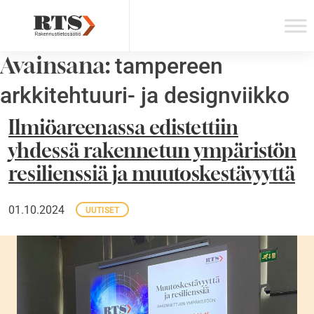
Skip
to
content
Avainsana:
tampereen
arkkitehtuuri- ja designviikko
Ilmiöareenassa edistettiin
yhdessä rakennetun ympäristön
resilienssiä ja muutoskestävyyttä
01.10.2024
UUTISET