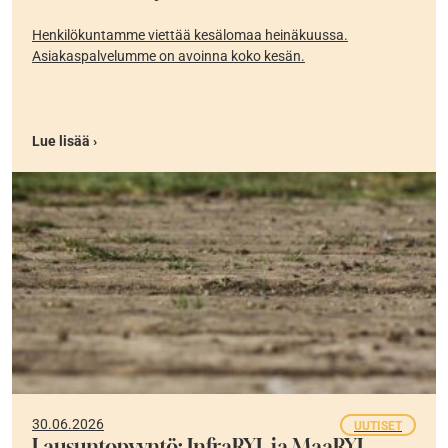
Henkilökuntamme viettää kesälomaa heinäkuussa.
Asiakaspalvelumme on avoinna koko kesän.
Lue lisää ›
30.06.2026
UUTISET
Lausuntopyyntö: InfraRYL ja MaaRYL,