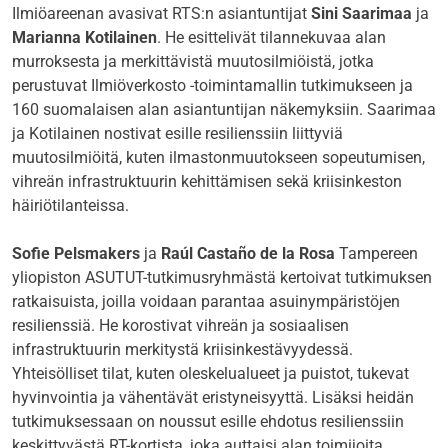
Ilmiöareenan avasivat RTS:n asiantuntijat
Sini Saarimaa
ja
Marianna Kotilainen
. He esittelivät tilannekuvaa alan
murroksesta ja merkittävistä muutosilmiöistä, jotka
perustuvat Ilmiöverkosto -toimintamallin tutkimukseen ja
160 suomalaisen alan asiantuntijan näkemyksiin. Saarimaa
ja Kotilainen nostivat esille resilienssiin liittyviä
muutosilmiöitä, kuten ilmastonmuutokseen sopeutumisen,
vihreän infrastruktuurin kehittämisen sekä kriisinkeston
häiriötilanteissa.
Sofie Pelsmakers
ja
Raúl Castaño de la Rosa
Tampereen
yliopiston ASUTUT-tutkimusryhmästä kertoivat tutkimuksen
ratkaisuista, joilla voidaan parantaa asuinympäristöjen
resilienssiä. He korostivat vihreän ja sosiaalisen
infrastruktuurin merkitystä kriisinkestävyydessä.
Yhteisölliset tilat, kuten oleskelualueet ja puistot, tukevat
hyvinvointia ja vähentävät eristyneisyyttä. Lisäksi heidän
tutkimuksessaan on noussut esille ehdotus resilienssiin
keskittyvästä RT-kortista, joka auttaisi alan toimijoita