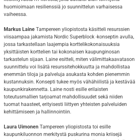
huomioimaan resilienssiä jo suunnittelun varhaisessa
vaiheessa.
Markus Laine
Tampereen yliopistosta käsitteli resurssien
viisaampaa jakamista Nordic Superblock -konseptin avulla,
jossa tarkastellaan laajempia korttelikokonaisuuksia
yksittäisten korttelien tai kokonaisen kaupunginosan
tarkastelun sijaan. Laine esitteli, miten välimittakaavatason
suunnittelu voi lisätä resurssitehokkuutta ja mahdollistaa
enemmän tiloja ja palveluja asukasta kohden pienemmin
kustannuksin. Konsepti tukee myös vähähiilistä ja kestävää
kaupunkirakennetta. Laine nosti esille erilaisten
toteutusmallien tarjoamat mahdollisuudet sekä niiden
tuomat haasteet, erityisesti liittyen yhteisten palveluiden
kehittämiseen ja hallinnointiin.
Laura Uimonen
Tampereen yliopistosta toi esille
kaupunkiluonnon merkitystä puskurina monia kriisejä