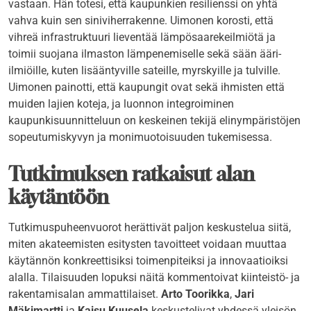
vastaan. Hän totesi, että kaupunkien resilienssi on yhtä
vahva kuin sen siniviherrakenne. Uimonen korosti, että
vihreä infrastruktuuri lieventää lämpösaarekeilmiötä ja
toimii suojana ilmaston lämpenemiselle sekä sään ääri-
ilmiöille, kuten lisääntyville sateille, myrskyille ja tulville.
Uimonen painotti, että kaupungit ovat sekä ihmisten että
muiden lajien koteja, ja luonnon integroiminen
kaupunkisuunnitteluun on keskeinen tekijä elinympäristöjen
sopeutumiskyvyn ja monimuotoisuuden tukemisessa.
Tutkimuksen ratkaisut alan
käytäntöön
Tutkimuspuheenvuorot herättivät paljon keskustelua siitä,
miten akateemisten esitysten tavoitteet voidaan muuttaa
käytännön konkreettisiksi toimenpiteiksi ja innovaatioiksi
alalla. Tilaisuuden lopuksi näitä kommentoivat kiinteistö- ja
rakentamisalan ammattilaiset.
Arto Toorikka
,
Jari
Mäkimartti
ja
Kaisu Kuusela
keskustelivat yhdessä yleisön