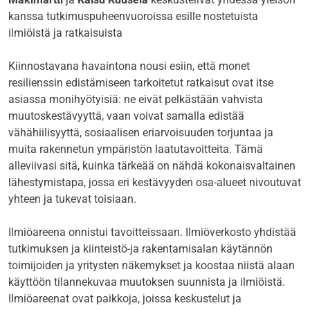
kanssa tutkimuspuheenvuoroissa esille nostetuista
ilmiöistä ja ratkaisuista
Kiinnostavana havaintona nousi esiin, että monet
resilienssin edistämiseen tarkoitetut ratkaisut ovat itse
asiassa monihyötyisiä: ne eivät pelkästään vahvista
muutoskestävyyttä, vaan voivat samalla edistää
vähähiilisyyttä, sosiaalisen eriarvoisuuden torjuntaa ja
muita rakennetun ympäristön laatutavoitteita. Tämä
alleviivasi sitä, kuinka tärkeää on nähdä kokonaisvaltainen
lähestymistapa, jossa eri kestävyyden osa-alueet nivoutuvat
yhteen ja tukevat toisiaan.
Ilmiöareena onnistui tavoitteissaan. Ilmiöverkosto yhdistää
tutkimuksen ja kiinteistö-ja rakentamisalan käytännön
toimijoiden ja yritysten näkemykset ja koostaa niistä alaan
käyttöön tilannekuvaa muutoksen suunnista ja ilmiöistä.
Ilmiöareenat ovat paikkoja, joissa keskustelut ja