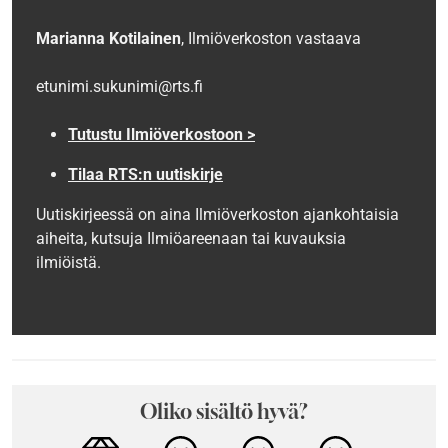
Marianna Kotilainen
, Ilmiöverkoston vastaava
etunimi.sukunimi@rts.fi
Tutustu Ilmiöverkostoon >
Tilaa RTS:n uutiskirje
Uutiskirjeessä on aina Ilmiöverkoston ajankohtaisia
aiheita, kutsuja Ilmiöareenaan tai kuvauksia
ilmiöistä.
Oliko sisältö hyvä?