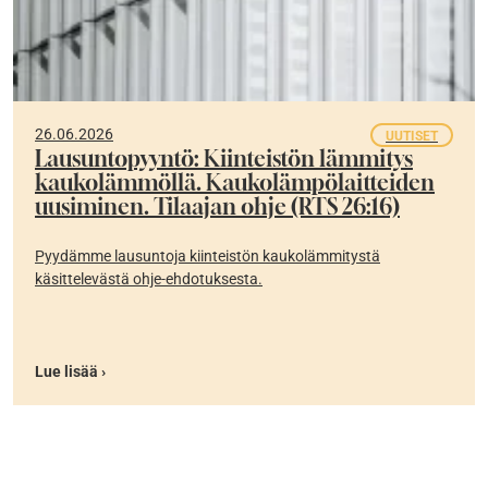
26.06.2026
UUTISET
Lausuntopyyntö: Kiinteistön lämmitys
kaukolämmöllä. Kaukolämpölaitteiden
uusiminen. Tilaajan ohje (RTS 26:16)
Pyydämme lausuntoja kiinteistön kaukolämmitystä
käsittelevästä ohje-ehdotuksesta.
Lue lisää ›