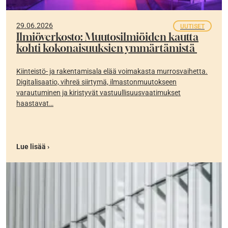
29.06.2026
UUTISET
Ilmiöverkosto: Muutosilmiöiden kautta
kohti kokonaisuuksien ymmärtämistä
Kiinteistö- ja rakentamisala elää voimakasta murrosvaihetta.
Digitalisaatio, vihreä siirtymä, ilmastonmuutokseen
varautuminen ja kiristyvät vastuullisuusvaatimukset
haastavat…
Lue lisää ›