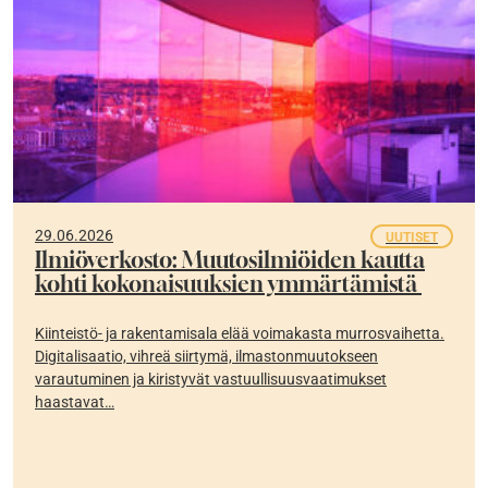
29.06.2026
UUTISET
Ilmiöverkosto: Muutosilmiöiden kautta
kohti kokonaisuuksien ymmärtämistä
Kiinteistö- ja rakentamisala elää voimakasta murrosvaihetta.
Digitalisaatio, vihreä siirtymä, ilmastonmuutokseen
varautuminen ja kiristyvät vastuullisuusvaatimukset
haastavat…