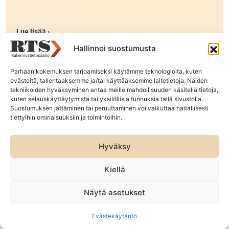
Lue lisää ›
Hallinnoi suostumusta
Parhaan kokemuksen tarjoamiseksi käytämme teknologioita, kuten
evästeitä, tallentaaksemme ja/tai käyttääksemme laitetietoja. Näiden
tekniikoiden hyväksyminen antaa meille mahdollisuuden käsitellä tietoja,
kuten selauskäyttäytymistä tai yksilöllisiä tunnuksia tällä sivustolla.
Suostumuksen jättäminen tai peruuttaminen voi vaikuttaa haitallisesti
tiettyihin ominaisuuksiin ja toimintoihin.
Hyväksy
Kiellä
30.06.2026
UUTISET
Lausuntopyyntö: InfraRYL ja MaaRYL,
Näytä asetukset
16300 Kaivantojen tukiseinärakenteet
(RTS 26:18)
Evästekäytäntö