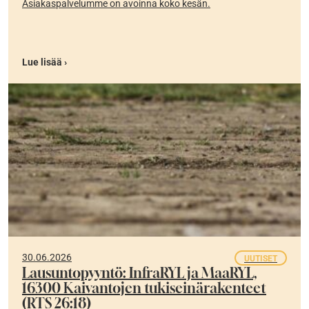
Asiakaspalvelumme on avoinna koko kesän.
Lue lisää ›
30.06.2026
UUTISET
Lausuntopyyntö: InfraRYL ja MaaRYL,
16300 Kaivantojen tukiseinärakenteet
(RTS 26:18)