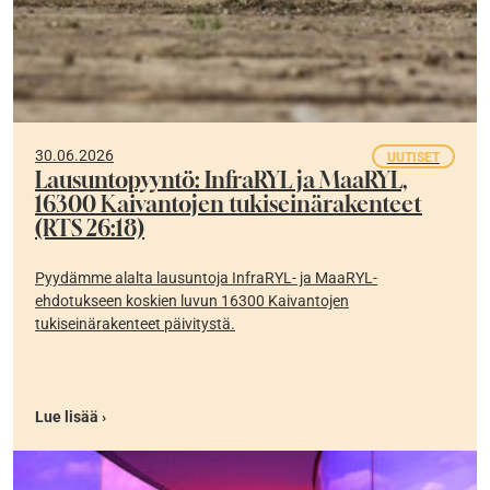
30.06.2026
UUTISET
Lausuntopyyntö: InfraRYL ja MaaRYL,
16300 Kaivantojen tukiseinärakenteet
(RTS 26:18)
Pyydämme alalta lausuntoja InfraRYL- ja MaaRYL-
ehdotukseen koskien luvun 16300 Kaivantojen
tukiseinärakenteet päivitystä.
Lue lisää ›