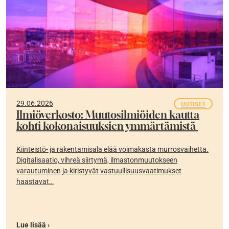
29.06.2026
UUTISET
Ilmiöverkosto: Muutosilmiöiden kautta
kohti kokonaisuuksien ymmärtämistä
Kiinteistö- ja rakentamisala elää voimakasta murrosvaihetta.
Digitalisaatio, vihreä siirtymä, ilmastonmuutokseen
varautuminen ja kiristyvät vastuullisuusvaatimukset
haastavat…
Lue lisää ›