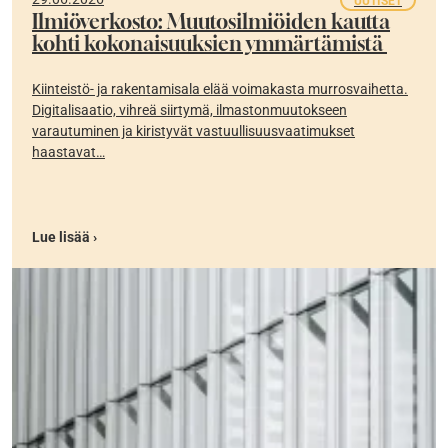
UUTISET
Ilmiöverkosto: Muutosilmiöiden kautta
kohti kokonaisuuksien ymmärtämistä
Kiinteistö- ja rakentamisala elää voimakasta murrosvaihetta.
Digitalisaatio, vihreä siirtymä, ilmastonmuutokseen
varautuminen ja kiristyvät vastuullisuusvaatimukset
haastavat…
Lue lisää ›