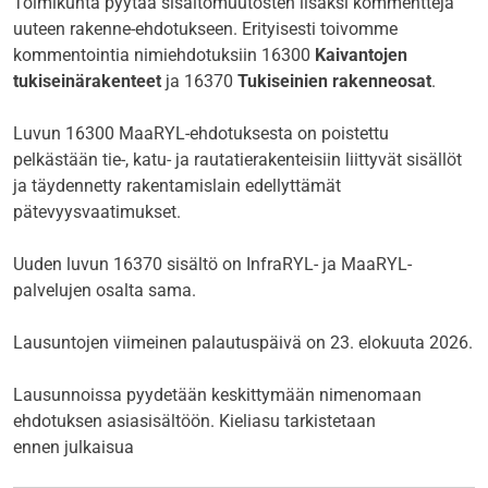
Toimikunta pyytää sisältömuutosten lisäksi kommentteja
uuteen rakenne-ehdotukseen. Erityisesti toivomme
kommentointia nimiehdotuksiin 16300
Kaivantojen
tukiseinärakenteet
ja 16370
Tukiseinien rakenneosat
.
Luvun 16300 MaaRYL-ehdotuksesta on poistettu
pelkästään tie-, katu- ja rautatierakenteisiin liittyvät sisällöt
ja täydennetty rakentamislain edellyttämät
pätevyysvaatimukset.
Uuden luvun 16370 sisältö on InfraRYL- ja MaaRYL-
palvelujen osalta sama.
Lausuntojen viimeinen palautuspäivä on 23. elokuuta 2026.
Lausunnoissa pyydetään keskittymään nimenomaan
ehdotuksen asiasisältöön. Kieliasu tarkistetaan
ennen julkaisua