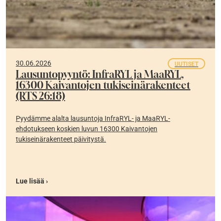
30.06.2026
UUTISET
Lausuntopyyntö: InfraRYL ja MaaRYL,
16300 Kaivantojen tukiseinärakenteet
(RTS 26:18)
Pyydämme alalta lausuntoja InfraRYL- ja MaaRYL-
ehdotukseen koskien luvun 16300 Kaivantojen
tukiseinärakenteet päivitystä.
Lue lisää ›