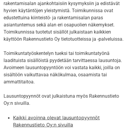
rakentamisalan ajankohtaisiin kysymyksiin ja edistävät
hyvien käytäntöjen yleistymistä. Toimikunnissa ovat
edustettuina kiinteistö- ja rakentamisalan paras
asiantuntemus sekä alan eri osapuolien näkemykset.
Toimikunnissa tuotetut sisällöt julkaistaan kaikkien
käyttöön Rakennustieto Oy tietotuotteissa ja -palveluissa.
Toimikuntatyöskentelyn tueksi tai toimikuntatyönä
laadituista sisällöistä pyydetään tarvittaessa lausuntoja.
Avoimeen lausuntopyyntöön voi vastata kaikki, joilla on
sisältöön vaikuttavaa näkökulmaa, osaamista tai
ammattitaitoa.
Lausuntopyynnöt ovat julkaistuna myös Rakennustieto
Oy:n sivuilla.
Kaikki avoinna olevat lausuntopyynnöt
Rakennustieto Oy:n sivuilla