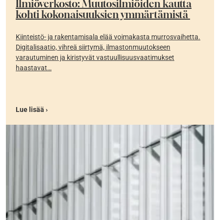
Ilmiöverkosto: Muutosilmiöiden kautta
kohti kokonaisuuksien ymmärtämistä
Kiinteistö- ja rakentamisala elää voimakasta murrosvaihetta.
Digitalisaatio, vihreä siirtymä, ilmastonmuutokseen
varautuminen ja kiristyvät vastuullisuusvaatimukset
haastavat…
Lue lisää ›