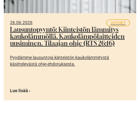
26.06.2026
UUTISET
Lausuntopyyntö: Kiinteistön lämmitys
kaukolämmöllä. Kaukolämpölaitteiden
uusiminen. Tilaajan ohje (RTS 26:16)
Pyydämme lausuntoja kiinteistön kaukolämmitystä
käsittelevästä ohje-ehdotuksesta.
Lue lisää ›