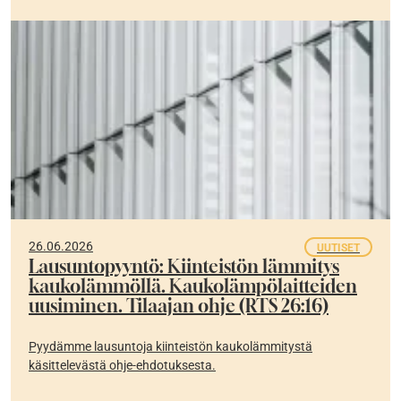
26.06.2026
UUTISET
Lausuntopyyntö: Kiinteistön lämmitys
kaukolämmöllä. Kaukolämpölaitteiden
uusiminen. Tilaajan ohje (RTS 26:16)
Pyydämme lausuntoja kiinteistön kaukolämmitystä
käsittelevästä ohje-ehdotuksesta.