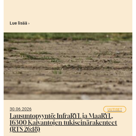
Lue lisää ›
30.06.2026
UUTISET
Lausuntopyyntö: InfraRYL ja MaaRYL,
16300 Kaivantojen tukiseinärakenteet
(RTS 26:18)