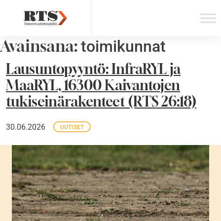
Skip
to
content
Avainsana:
toimikunnat
Lausuntopyyntö: InfraRYL ja
MaaRYL, 16300 Kaivantojen
tukiseinärakenteet (RTS 26:18)
30.06.2026
UUTISET