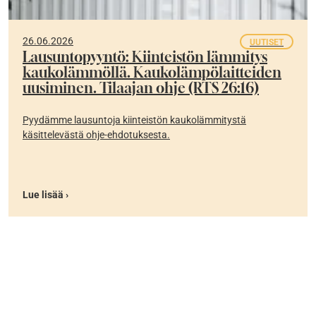
26.06.2026
UUTISET
Lausuntopyyntö: Kiinteistön lämmitys
kaukolämmöllä. Kaukolämpölaitteiden
uusiminen. Tilaajan ohje (RTS 26:16)
Pyydämme lausuntoja kiinteistön kaukolämmitystä
käsittelevästä ohje-ehdotuksesta.
Lue lisää ›