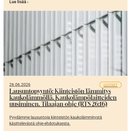
Lue lisää ›
26.06.2026
UUTISET
Lausuntopyyntö: Kiinteistön lämmitys
kaukolämmöllä. Kaukolämpölaitteiden
uusiminen. Tilaajan ohje (RTS 26:16)
Pyydämme lausuntoja kiinteistön kaukolämmitystä
käsittelevästä ohje-ehdotuksesta.