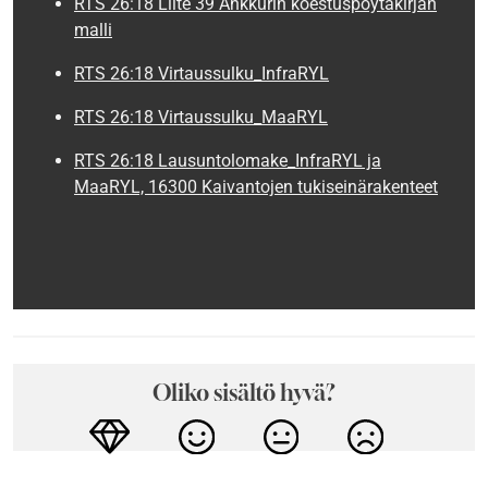
RTS 26:18 Liite 39 Ankkurin koestuspöytäkirjan
malli
RTS 26:18 Virtaussulku_InfraRYL
RTS 26:18 Virtaussulku_MaaRYL
RTS 26:18 Lausuntolomake_InfraRYL ja
MaaRYL, 16300 Kaivantojen tukiseinärakenteet
Oliko sisältö hyvä?