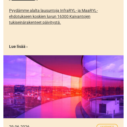
Pyydämme alalta lausuntoja InfraRYL- ja MaaRYL-
ehdotukseen koskien luvun 16300 Kaivantojen
tukiseinärakenteet päivitystä.
Lue lisää ›
29.06.2026