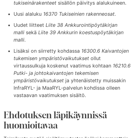
tukiseinärakenteet
sisällön päivitys alalukuineen.
Uusi alaluku
16370 Tukiseinien rakenneosat
.
Uudet liitteet
Liite 38 Ankkurointipöytäkirjan
malli
sekä
Liite 39 Ankkurin koestuspöytäkirjan
malli
.
Lisäksi on siirretty kohdassa
16300.6 Kaivantojen
tukemisen ympäristövaikutukset
ollut
virtaussulkuja koskenut vaatimus kohtaan
16210.6
Putki- ja johtokaivantojen tekemisen
ympäristövaikutukset
ja yhtenäistetty muissakin
InfraRYL- ja MaaRYL-palvelun kohdissa olleen
vastaavan vaatimuksen sisältö.
Ehdotuksen läpikäynnissä
huomioitavaa