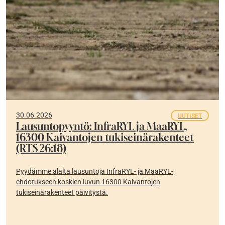
30.06.2026
UUTISET
Lausuntopyyntö: InfraRYL ja MaaRYL,
16300 Kaivantojen tukiseinärakenteet
(RTS 26:18)
Pyydämme alalta lausuntoja InfraRYL- ja MaaRYL-
ehdotukseen koskien luvun 16300 Kaivantojen
tukiseinärakenteet päivitystä.