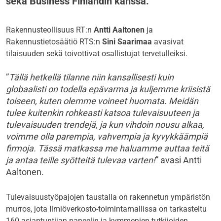
sekä Business Finlandin kanssa.
Rakennusteollisuus RT:n
Antti Aaltonen
ja
Rakennustietosäätiö RTS:n
Sini Saarimaa
avasivat
tilaisuuden sekä toivottivat osallistujat tervetulleiksi.
”
Tällä hetkellä tilanne niin kansallisesti kuin
globaalisti on todella epävarma ja kuljemme kriisistä
toiseen, kuten olemme voineet huomata. Meidän
tulee kuitenkin rohkeasti katsoa tulevaisuuteen ja
tulevaisuuden trendejä, ja kun vihdoin nousu alkaa,
voimme olla parempia, vahvempia ja kyvykkäämpiä
firmoja. Tässä matkassa me haluamme auttaa teitä
ja antaa teille syötteitä tulevaa varten!
” avasi Antti
Aaltonen.
Tulevaisuustyöpajojen taustalla on rakennetun ympäristön
murros, jota Ilmiöverkosto-toimintamallissa on tarkasteltu
160 asiantuntijan paneelin ja kymmenien tutkijoiden