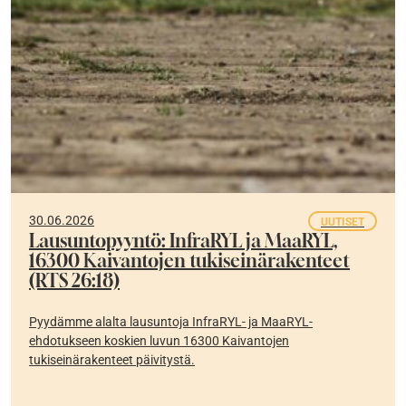
30.06.2026
UUTISET
Lausuntopyyntö: InfraRYL ja MaaRYL,
16300 Kaivantojen tukiseinärakenteet
(RTS 26:18)
Pyydämme alalta lausuntoja InfraRYL- ja MaaRYL-
ehdotukseen koskien luvun 16300 Kaivantojen
tukiseinärakenteet päivitystä.