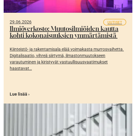
29.06.2026
UUTISET
Ilmiöverkosto: Muutosilmiöiden kautta
kohti kokonaisuuksien ymmärtämistä
Kiinteistö- ja rakentamisala elää voimakasta murrosvaihetta.
Digitalisaatio, vihreä siirtymä, ilmastonmuutokseen
varautuminen ja kiristyvät vastuullisuusvaatimukset
haastavat…
Lue lisää ›