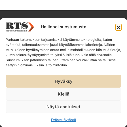
Hallinnoi suostumusta
Parhaan kokemuksen tarjoamiseksi käytämme teknologioita, kuten
evästeitä, tallentaaksemme ja/tai käyttääksemme laitetietoja. Näiden
tekniikoiden hyväksyminen antaa meille mahdollisuuden käsitellä tietoja,
Yhdessä verkostojemme kanssa kehitämme laadukasta ja kestävää
kuten selauskäyttäytymistä tai yksilöllisiä tunnuksia tällä sivustolla.
Suostumuksen jättäminen tai peruuttaminen voi vaikuttaa haitallisesti
rakennettua ympäristöä, jossa ihminen voi hyvin.
tiettyihin ominaisuuksiin ja toimintoihin.
Hyväksy
Puh. 045 4900 747 | rts@rts.fi
Kiellä
Rakennustietosäätiö RTS sr
Malminkatu 16 A, 00100 Helsinki
Näytä asetukset
Evästekäytäntö
Tietosuojaseloste