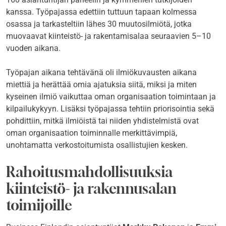
kanssa. Työpajassa edettiin tuttuun tapaan kolmessa
osassa ja tarkasteltiin lähes 30 muutosilmiötä, jotka
muovaavat kiinteistö- ja rakentamisalaa seuraavien 5–10
vuoden aikana.
Työpajan aikana tehtävänä oli ilmiökuvausten aikana
miettiä ja herättää omia ajatuksia siitä, miksi ja miten
kyseinen ilmiö vaikuttaa oman organisaation toimintaan ja
kilpailukykyyn. Lisäksi työpajassa tehtiin priorisointia sekä
pohdittiin, mitkä ilmiöistä tai niiden yhdistelmistä ovat
oman organisaation toiminnalle merkittävimpiä,
unohtamatta verkostoitumista osallistujien kesken.
Rahoitusmahdollisuuksia
kiinteistö- ja rakennusalan
toimijoille