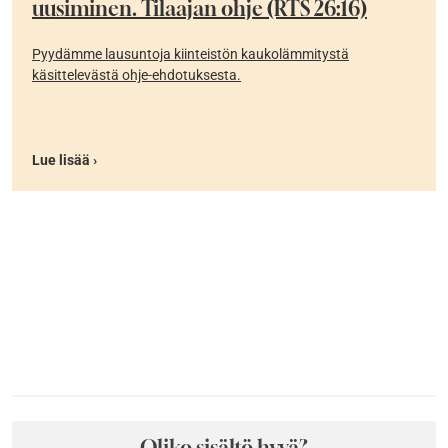
uusiminen. Tilaajan ohje (RTS 26:16)
Pyydämme lausuntoja kiinteistön kaukolämmitystä
käsittelevästä ohje-ehdotuksesta.
Lue lisää ›
Oliko sisältö hyvä?