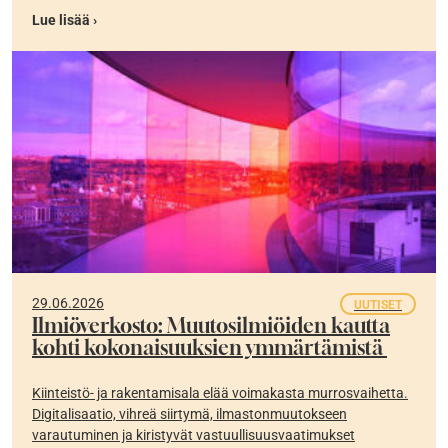
Lue lisää ›
29.06.2026
UUTISET
Ilmiöverkosto: Muutosilmiöiden kautta
kohti kokonaisuuksien ymmärtämistä
Kiinteistö- ja rakentamisala elää voimakasta murrosvaihetta.
Digitalisaatio, vihreä siirtymä, ilmastonmuutokseen
varautuminen ja kiristyvät vastuullisuusvaatimukset