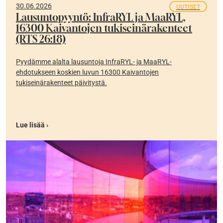
30.06.2026
UUTISET
Lausuntopyyntö: InfraRYL ja MaaRYL,
16300 Kaivantojen tukiseinärakenteet
(RTS 26:18)
Pyydämme alalta lausuntoja InfraRYL- ja MaaRYL-
ehdotukseen koskien luvun 16300 Kaivantojen
tukiseinärakenteet päivitystä.
Lue lisää ›