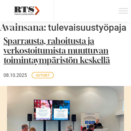
Skip
to
content
Avainsana:
tulevaisuustyöpaja
Sparrausta, rahoitusta ja
verkostoitumista muuttuvan
toimintaympäristön keskellä
08.10.2025
UUTISET