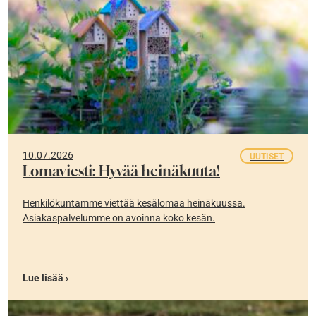
10.07.2026
UUTISET
Lomaviesti: Hyvää heinäkuuta!
Henkilökuntamme viettää kesälomaa heinäkuussa.
Asiakaspalvelumme on avoinna koko kesän.
Lue lisää ›