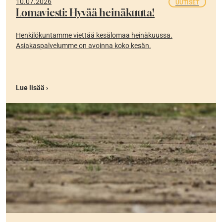
10.07.2026
UUTISET
Lomaviesti: Hyvää heinäkuuta!
Henkilökuntamme viettää kesälomaa heinäkuussa.
Asiakaspalvelumme on avoinna koko kesän.
Lue lisää ›