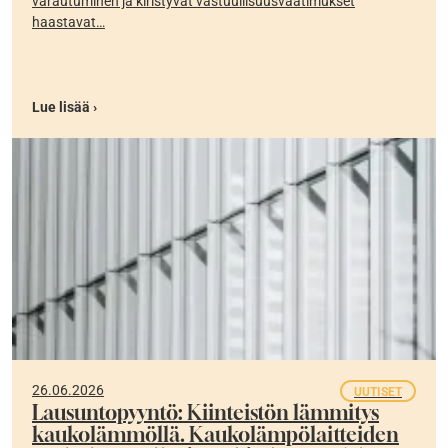
varautuminen ja kiristyvät vastuullisuusvaatimukset
haastavat…
Lue lisää ›
26.06.2026
UUTISET
Lausuntopyyntö: Kiinteistön lämmitys
kaukolämmöllä. Kaukolämpölaitteiden