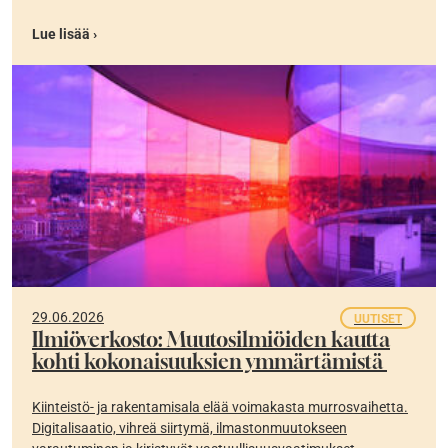
Lue lisää ›
29.06.2026
UUTISET
Ilmiöverkosto: Muutosilmiöiden kautta
kohti kokonaisuuksien ymmärtämistä
Kiinteistö- ja rakentamisala elää voimakasta murrosvaihetta.
Digitalisaatio, vihreä siirtymä, ilmastonmuutokseen