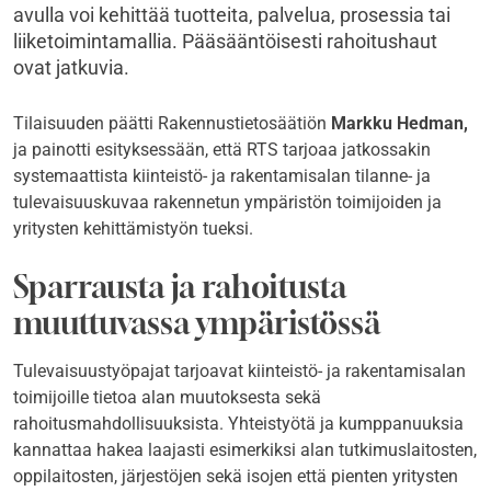
avulla voi kehittää tuotteita, palvelua, prosessia tai
liiketoimintamallia. Pääsääntöisesti rahoitushaut
ovat jatkuvia.
Tilaisuuden päätti Rakennustietosäätiön
Markku Hedman,
ja painotti esityksessään, että RTS tarjoaa jatkossakin
systemaattista kiinteistö- ja rakentamisalan tilanne- ja
tulevaisuuskuvaa rakennetun ympäristön toimijoiden ja
yritysten kehittämistyön tueksi.
Sparrausta ja rahoitusta
muuttuvassa ympäristössä
Tulevaisuustyöpajat tarjoavat kiinteistö- ja rakentamisalan
toimijoille tietoa alan muutoksesta sekä
rahoitusmahdollisuuksista. Yhteistyötä ja kumppanuuksia
kannattaa hakea laajasti esimerkiksi alan tutkimuslaitosten,
oppilaitosten, järjestöjen sekä isojen että pienten yritysten