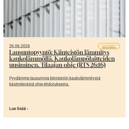
26.06.2026
UUTISET
Lausuntopyyntö: Kiinteistön lämmitys
kaukolämmöllä. Kaukolämpölaitteiden
uusiminen. Tilaajan ohje (RTS 26:16)
Pyydämme lausuntoja kiinteistön kaukolämmitystä
käsittelevästä ohje-ehdotuksesta.
Lue lisää ›