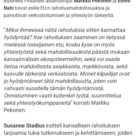
Business Finlandin asiantuntijat
Markku Pekonen
ja
Emmi
Nahi
toivat esille EU:n rahoitusmahdollisuuksia ja
painottivat verkostoitumisen ja yhteistyön tärkeyttä.
”
Miksi ihmeessä näitä rahoituksia sitten kannattaa
hyödyntää? Itse rahoituksen saaminen on tietyssä
mielessä toissijainen etu, koska kyse on myös
yhteistyöstä sekä mahdollisuudesta päästä mukaan
kansainvälisiin ekosysteemeihin, sekä voi saada
tietoa mahdollisista asiakkaista, markkinoista, sekä
kasvulle tärkeistä verkostoista. Monet kilpailijat ovat
jo hyödyntäneet tätä mahdollisuutta, joten voin
vahvasti suositella tämän hyödyntämistä.
Onnistuminen vaatii kuitenkin työtä, suunnittelua
sekä yhteistyökumppaneita
” korosti Markku
Pekonen.
Susanne Stadius
esitteli kansallisen rahoituksen
tarjoamia tukia tutkimukseen ja kehittämiseen, joiden