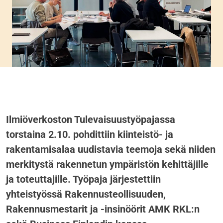
Ilmiöverkoston Tulevaisuustyöpajassa
torstaina 2.10. pohdittiin kiinteistö- ja
rakentamisalaa uudistavia teemoja sekä niiden
merkitystä rakennetun ympäristön kehittäjille
ja toteuttajille. Työpaja järjestettiin
yhteistyössä Rakennusteollisuuden,
Rakennusmestarit ja -insinöörit AMK RKL:n