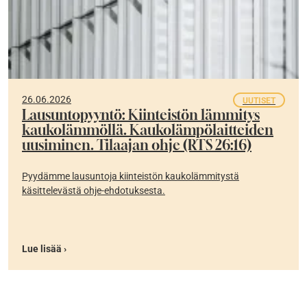
26.06.2026
UUTISET
Lausuntopyyntö: Kiinteistön lämmitys
kaukolämmöllä. Kaukolämpölaitteiden
uusiminen. Tilaajan ohje (RTS 26:16)
Pyydämme lausuntoja kiinteistön kaukolämmitystä
käsittelevästä ohje-ehdotuksesta.
Lue lisää ›