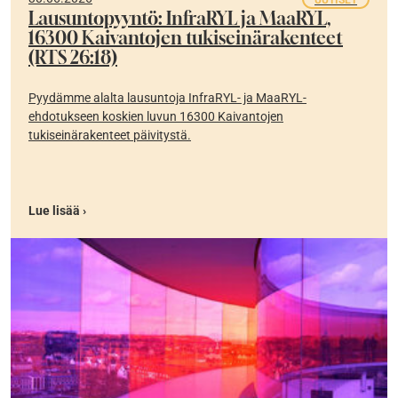
Lausuntopyyntö: InfraRYL ja MaaRYL,
16300 Kaivantojen tukiseinärakenteet
(RTS 26:18)
Pyydämme alalta lausuntoja InfraRYL- ja MaaRYL-
ehdotukseen koskien luvun 16300 Kaivantojen
tukiseinärakenteet päivitystä.
Lue lisää ›