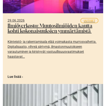
29.06.2026
UUTISET
Ilmiöverkosto: Muutosilmiöiden kautta
kohti kokonaisuuksien ymmärtämistä
Kiinteistö- ja rakentamisala elää voimakasta murrosvaihetta.
Digitalisaatio, vihreä siirtymä, ilmastonmuutokseen
varautuminen ja kiristyvät vastuullisuusvaatimukset
haastavat…
Lue lisää ›