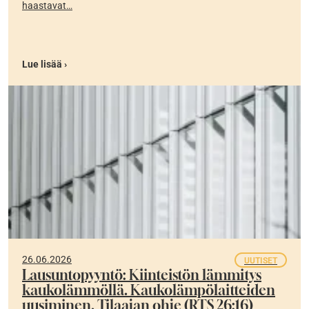
haastavat…
Lue lisää ›
26.06.2026
UUTISET
Lausuntopyyntö: Kiinteistön lämmitys
kaukolämmöllä. Kaukolämpölaitteiden
uusiminen. Tilaajan ohje (RTS 26:16)