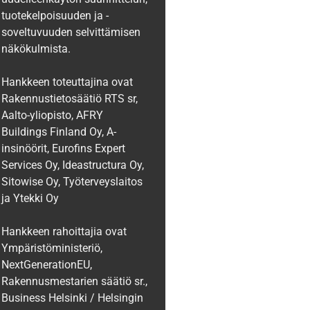
tuotekelpoisuuden ja -
soveltuvuuden selvittämisen
näkökulmista.
Hankkeen toteuttajina ovat
Rakennustietosäätiö RTS sr,
Aalto-yliopisto, AFRY
Buildings Finland Oy, A-
insinöörit, Eurofins Expert
Services Oy, Ideastructura Oy,
Sitowise Oy, Työterveyslaitos
ja Ytekki Oy
‍‍Hankkeen rahoittajia ovat
Ympäristöministeriö,
NextGenerationEU,
Rakennusmestarien säätiö sr.,
Business Helsinki / Helsingin