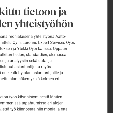
ittu tietoon ja
iden yhteistyöhön
mänä monialaisena yhteistyönä Aalto-
nittelu Oy:n, Eurofins Expert Services Oy:n,
aitoksen ja Ytekki Oy:n kanssa. Oppaan
tutkitun tiedon, standardien, olemassa
n ja analyysiin sekä data- ja
listunut asiantuntijoita myös
n kehitetty alan asiantuntijoille ja
 haettu alan näkemyksiä kolmen eri
ietoa työn käynnistymisestä lähtien.
 kymmenissä tapahtumissa eri alojen
a, että työ kiinnostaa niin monia ja että