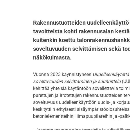
Rakennustuotteiden uudelleenkäyttö
tavoitteista kohti rakennusalan kest
kuitenkin koettu talonrakennushankk
soveltuvuuden selvittämisen sekä to
näkökulmasta.
Vuonna 2023 käynnistyneen
Uudelleenkäytettä
soveltuvuuden selvittäminen ja suunnittelu
(UUR
kehittää yhteisiä käytäntöön sovellettavia toim
purettujen ja irrotettujen rakennustuotteiden terv
soveltuvuus uudelleenkäyttöön uudis- ja korj
keskityttiin erityisesti sisäympäristöolosuhteis
betonielementteihin, liimapuupilareihin ja -palkke