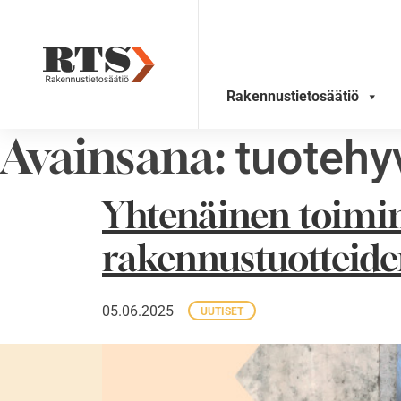
Skip
to
content
Rakennustietosäätiö
Avainsana:
tuotehy
Yhtenäinen toimi
rakennustuotteid
05.06.2025
UUTISET