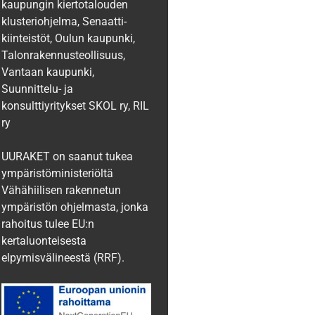
kaupungin kiertotalouden
klusteriohjelma, Senaatti-
kiinteistöt, Oulun kaupunki,
Talonrakennusteollisuus,
Vantaan kaupunki,
Suunnittelu- ja
konsulttiyritykset SKOL ry, RIL‍
ry
UURAKET on saanut tukea
ympäristöministeriöltä
Vähähiilisen rakennetun
ympäristön ohjelmasta, jonka
rahoitus tulee EU:n
kertaluonteisesta
elpymisvälineestä (RRF).