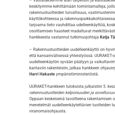
– Vastataksemme alan tarpeisiin ja edistääks
keskityimme kehittämään toimintamalleja, joilla
rakennustuotteiden turvallisuus, vaatimusten
käyttökohteessa ja rakennuspaikkakohtaisess
tarjoama tieto vauhdittaa udelleenkäyttöä, kos
osoittamisen haasteet madaltuvat merkittäväst
hankkeesta vastannut tutkimusjohtaja
Katja T
– Rakennustuotteiden uudelleenkäyttö on hyvi
että kansainvälisessä yhteistyössä. UURAKET-o
uudelleenkäytön syvään päätyyn ja vaikuttavim
kantaviin rakenteisiin, jatkaa hankkeen ohjaus
Harri Hakaste
ympäristöministeriöstä.
UURAKET-hankkeen tuloksista julkaistiin 5. ke
rakennustuotteiden kelpoisuuden ja soveltuvuu
Oppaan keskeisenä tavoitteena rakentamisen 
menetelmät uudelleenkäytettävien tuotteiden t
viranomaisohjausta.