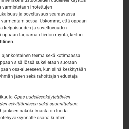
emme rakennustuotteiden uudelleenkäyttöä
 varmistetaan irrotettujen
mukaisuus ja soveltuvuus seuraavassa
a varmentamisessa. Uskomme, että oppaan
ka kelpoisuuden ja soveltuvuuden
i oppaan tarjoaman tiedon myötä, kertoo
ähtinen
.
n ajankohtainen teema sekä kotimaassa
ppaan sisällössä sukelletaan suoraan
paan osa-alueeseen, kun siinä keskitytään
ryhmän jäsen sekä rahoittajan edustaja
säkuuta
Opas uudelleenkäytettävien
den selvittämiseen sekä suunnitteluun
.
ohjauksen näkökulmasta on luoda
uotehyväksynnälle osana kuntien