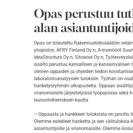
Opas perustuu tutk
alan asiantuntijo
Opas on toteutettu Rakennustietosäätiön vetä
yliopiston, AFRY Finland Oy:n, A-insinöörit Suun
IdeaStructura Oy:n, Sitowise Oy:n, Työterveysl
sisältö perustuu kansallisen ja kansainvälisen 
olevien oppaiden ja ohjeiden tiedon koostamisee
laboratorioanalyysien tuloksiin. Työhän on osal
hanketyöryhmän ulkopuolelta. Oppaan sisältöjä o
viranomaisille järjestetyissä työpajoissa sekä
lausuntokierroksen kautta.
– Oppaasta ja hankkeen tuloksista on janottu t
Olemme esitelleet hanketta ja sen välituloksia
asiantuntijoille ja viranomaisille. Olemme iloisi