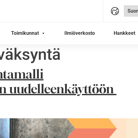
Toimikunnat
Ilmiöverkosto
Hankkeet
väksyntä
ntamalli
en uudelleenkäyttöön