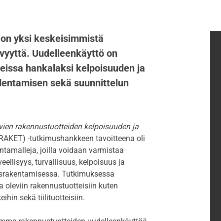
 on yksi keskeisimmistä
ävyyttä. Uudelleenkäyttö on
eissa hankalaksi kelpoisuuden ja
dentamisen sekä suunnittelun
vien rakennustuotteiden kelpoisuuden ja
AKET) -tutkimushankkeen tavoitteena oli
intamalleja, joilla voidaan varmistaa
eellisyys, turvallisuus, kelpoisuus ja
ausrakentamisessa. Tutkimuksessa
sa oleviin rakennustuotteisiin kuten
ihin sekä tiilituotteisiin.