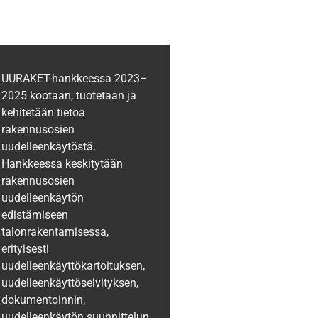
UURAKET-hankkeessa 2023–
2025 kootaan, tuotetaan ja
kehitetään tietoa
rakennusosien
uudelleenkäytöstä.
Hankkeessa keskitytään
rakennusosien
uudelleenkäytön
edistämiseen
talonrakentamisessa,
erityisesti
uudelleenkäyttökartoituksen,
uudelleenkäyttöselvityksen,
dokumentoinnin,
uudelleenkäytön suunnittelun,