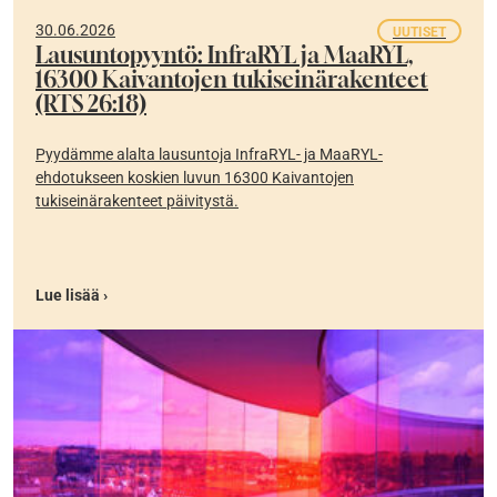
30.06.2026
UUTISET
Lausuntopyyntö: InfraRYL ja MaaRYL,
16300 Kaivantojen tukiseinärakenteet
(RTS 26:18)
Pyydämme alalta lausuntoja InfraRYL- ja MaaRYL-
ehdotukseen koskien luvun 16300 Kaivantojen
tukiseinärakenteet päivitystä.
Lue lisää ›