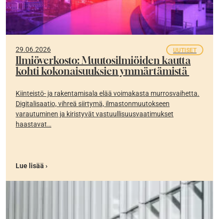
29.06.2026
UUTISET
Ilmiöverkosto: Muutosilmiöiden kautta
kohti kokonaisuuksien ymmärtämistä
Kiinteistö- ja rakentamisala elää voimakasta murrosvaihetta.
Digitalisaatio, vihreä siirtymä, ilmastonmuutokseen
varautuminen ja kiristyvät vastuullisuusvaatimukset
haastavat…
Lue lisää ›