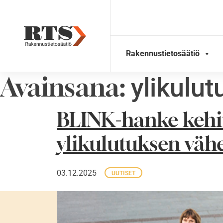
Skip
to
content
Rakennustietosäätiö
Avainsana:
ylikulut
BLINK-hanke kehit
ylikulutuksen väh
03.12.2025
UUTISET