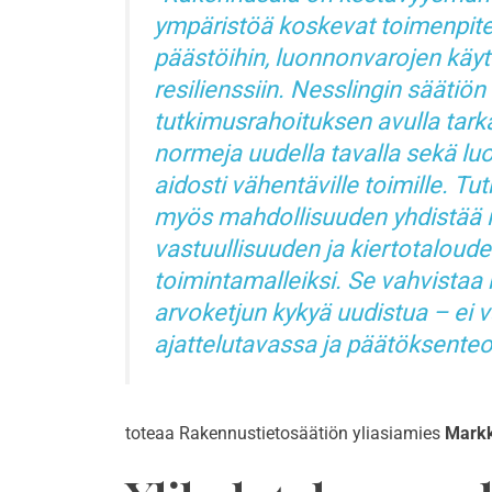
ympäristöä koskevat toimenpite
päästöihin, luonnonvarojen käy
resilienssiin. Nesslingin sääti
tutkimusrahoituksen avulla tark
normeja uudella tavalla sekä lu
aidosti vähentäville toimille. Tu
myös mahdollisuuden yhdistää i
vastuullisuuden ja kiertotaloude
toimintamalleiksi. Se vahvista
arvoketjun kykyä uudistua – ei v
ajattelutavassa ja päätöksente
toteaa Rakennustietosäätiön yliasiamies
Markk