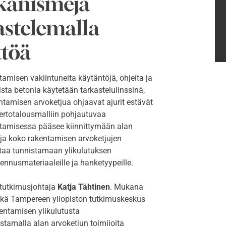
kanismeja
astelemalla
ttöä
misen vakiintuneita käytäntöjä, ohjeita ja
ta betonia käytetään tarkastelulinssinä,
tamisen arvoketjua ohjaavat ajurit estävät
kiertotalousmalliin pohjautuvaa
ntamisessa pääsee kiinnittymään alan
 ja koko rakentamisen arvoketjujen
taa tunnistamaan ylikulutuksen
akennusmateriaaleille ja hanketyypeille.
 tutkimusjohtaja
Katja Tähtinen
. Mukana
ekä Tampereen yliopiston tutkimuskeskus
kentamisen ylikulutusta
istamalla alan arvoketjun toimijoita