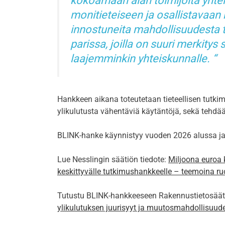
kokoamaan alan toimijoita yhte
monitieteiseen ja osallistavaa
innostuneita mahdollisuudesta 
parissa, joilla on suuri merkitys
laajemminkin yhteiskunnalle.
Hankkeen aikana toteutetaan tieteellisen tutkim
ylikulutusta vähentäviä käytäntöjä, sekä tehdää
BLINK-hanke käynnistyy vuoden 2026 alussa ja 
Lue Nesslingin säätiön tiedote:
Miljoona euroa 
keskittyvälle tutkimushankkeelle – teemoina r
Tutustu BLINK-hankkeeseen Rakennustietosääti
ylikulutuksen juurisyyt ja muutosmahdollisuud