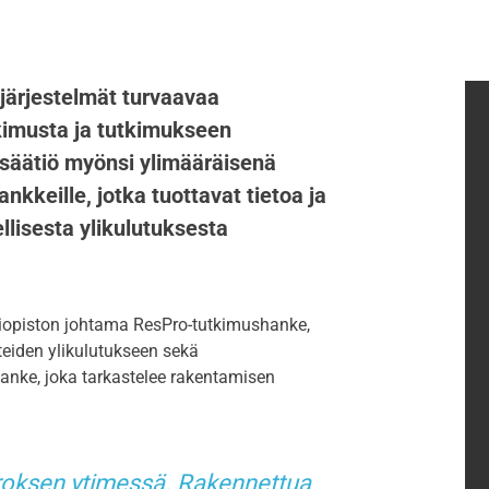
 järjestelmät turvaavaa
kimusta ja tutkimukseen
säätiö myönsi ylimääräisenä
kkeille, jotka tuottavat tietoa ja
llisesta ylikulutuksesta
yliopiston johtama ResPro-tutkimushanke,
tteiden ylikulutukseen sekä
nke, joka tarkastelee rakentamisen
oksen ytimessä. Rakennettua