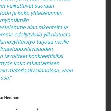
et vaikuttavat suoraan
ttöön ja koko yhteiskunnan
ön myöntämän
astelemme alan rakenteita ja
omme edellytyksiä ylikulutusta
tkimusyhteistyö tarjoaa meille
lmastopositiivisuuden,
n tavoitteet konkreettisiksi
a myös koko rakentamisen
ain materiaalivalinnoissa, vaan
ossa
,
u Hedman.