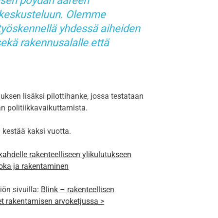
isen pöydän ääreen
n keskusteluun. Olemme
työskennellä yhdessä aiheiden
 sekä rakennusalalle että
uksen lisäksi pilottihanke, jossa testataan
n politiikkavaikuttamista.
kestää kaksi vuotta.
kahdelle rakenteelliseen ylikulutukseen
uoka ja rakentaminen
ön sivuilla:
Blink – rakenteellisen
et rakentamisen arvoketjussa >