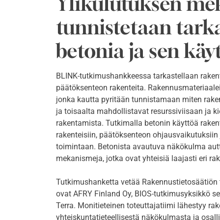
Ylikulutuksen me
tunnistetaan tark
betonia ja sen käy
BLINK-tutkimushankkeessa tarkastellaan rakenta
päätöksenteon rakenteita. Rakennusmateriaaleis
jonka kautta pyritään tunnistamaan miten raken
ja toisaalta mahdollistavat resurssiviisaan ja 
rakentamista. Tutkimalla betonin käyttöä rake
rakenteisiin, päätöksenteon ohjausvaikutuksiin
toimintaan. Betonista avautuva näkökulma aut
mekanismeja, jotka ovat yhteisiä laajasti eri r
Tutkimushanketta vetää Rakennustietosäätiön
ovat AFRY Finland Oy, BIOS-tutkimusyksikkö s
Terra. Monitieteinen toteuttajatiimi lähestyy ra
yhteiskuntatieteellisestä näkökulmasta ja osall