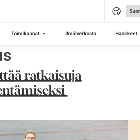
Toimikunnat
Ilmiöverkosto
Hankkeet
us
tää ratkaisuja
entämiseksi