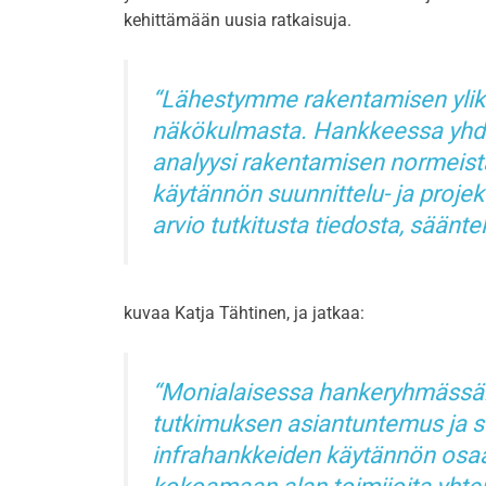
kehittämään uusia ratkaisuja.
Lähestymme rakentamisen yliku
näkökulmasta. Hankkeessa yhdis
analyysi rakentamisen normeista
käytännön suunnittelu- ja projek
arvio tutkitusta tiedosta, sääntel
kuvaa Katja Tähtinen, ja jatkaa:
Monialaisessa hankeryhmässä
tutkimuksen asiantuntemus ja s
infrahankkeiden käytännön os