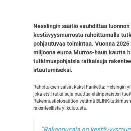
Nesslingin säätiö vauhdittaa luonnon
kestävyysmurrosta rahoittamalla tut
pohjautuvaa toimintaa. Vuonna 2025 
miljoona euroa Murros-haun kautta han
tutkimuspohjaisia ratkaisuja rakentee
irtautumiseksi.
Rahoituksen saivat kaksi hanketta: Helsingin 
joka etsii ratkaisuja puuttua eläinperäisten tuo
Rakennustietosäätiön vetämä BLINK-tutkimusha
rakenteellista ylikulutusta.
Rakennusala on kestävyysmurr