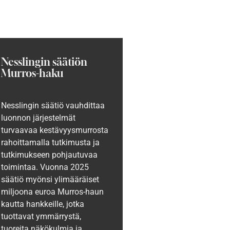
Nesslingin säätiön
Murros-haku
Nesslingin säätiö vauhdittaa
luonnon järjestelmät
turvaavaa kestävyysmurrosta
rahoittamalla tutkimusta ja
tutkimukseen pohjautuvaa
toimintaa. Vuonna 2025
säätiö myönsi ylimääräiset
miljoona euroa Murros-haun
kautta hankkeille, jotka
tuottavat ymmärrystä,
tuoreita näkökulmia ja