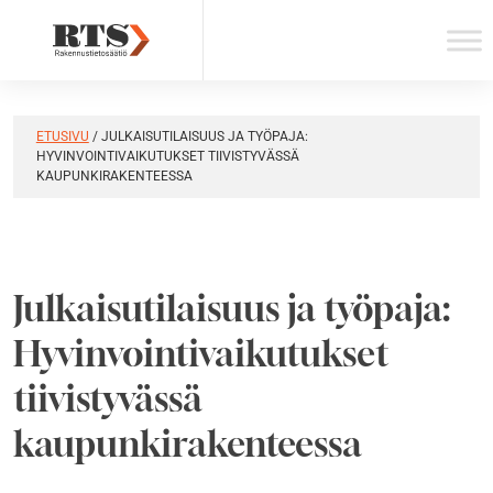
Skip
to
content
ETUSIVU
/
JULKAISUTILAISUUS JA TYÖPAJA:
HYVINVOINTIVAIKUTUKSET TIIVISTYVÄSSÄ
KAUPUNKIRAKENTEESSA
Julkaisutilaisuus ja työpaja:
Hyvinvointivaikutukset
tiivistyvässä
kaupunkirakenteessa