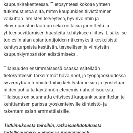
kaupunkirakenteessa. Tietosynteesi kokoaa yhteen
tutkimustietoa siitä, miten kaupunkien tiivistäminen
vaikuttaa ihmisten terveyteen, hyvinvointiin ja
elinympäristön laatuun sekä millaisia jännitteitä ja
yhteensovittamisen haasteita kehitykseen liittyy. Lisäksi se
tuo esiin alan asiantuntijoiden näkemyksiä keskeisistä
kehitystarpeista kestävän, terveellisen ja viihtyisän
kaupunkiympäristön edistämiseksi.
Tilaisuuden ensimmäisessä osassa esitellään
tietosynteesin tärkeimmät havainnot, ja työpajaosuudessa
syvennytään tunnistettuihin kehitystarpeisiin ja työstetään
niiden pohjalta käytännön etenemismahdollisuuksia.
Tilaisuus on suunnattu erityisesti kaupunkisuunnittelun ja -
kehittämisen parissa työskenteleville kiinteistö- ja
rakentamisalan ammattilaisille.
Tutkimuksesta tekoihin, ratkaisuehdotuksista
todellisuudeksi – yhdessä monialaisesti.