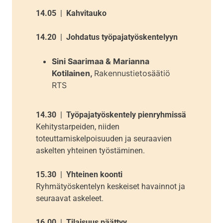
14.05
|
Kahvitauko
14.20
|
Johdatus työpajatyöskentelyyn
Sini Saarimaa & Marianna
Kotilainen,
Rakennustietosäätiö
RTS
14.30
|
Työpajatyöskentely pienryhmissä
Kehitystarpeiden, niiden
toteuttamiskelpoisuuden ja seuraavien
askelten yhteinen työstäminen.
15.30
|
Yhteinen koonti
Ryhmätyöskentelyn keskeiset havainnot ja
seuraavat askeleet.
16.00
|
Tilaisuus päättyy