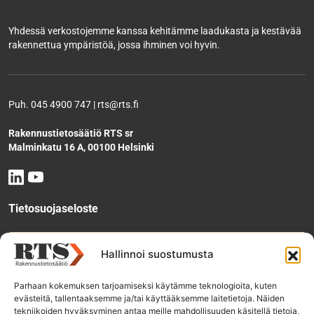
Yhdessä verkostojemme kanssa kehitämme laadukasta ja kestävää
rakennettua ympäristöä, jossa ihminen voi hyvin.
Puh. 045 4900 747 | rts@rts.fi
Rakennustietosäätiö RTS sr
Malminkatu 16 A, 00100 Helsinki
Tietosuojaseloste
Tee käyttölupahakemus
Hallinnoi suostumusta
Parhaan kokemuksen tarjoamiseksi käytämme teknologioita, kuten
evästeitä, tallentaaksemme ja/tai käyttääksemme laitetietoja. Näiden
Tilaa uutiskirje
tekniikoiden hyväksyminen antaa meille mahdollisuuden käsitellä tietoja,