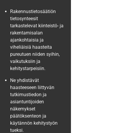
Rakennustietosäätiön
tietosynteesit
tarkastelevat kiinteistö- ja
rakentamisalan
ajankohtaisia ja
viheliäisiä haasteita
pureutuen niiden syihin,
vaikutuksiin ja
kehitystarpeisiin.
Ne yhdistävät
haasteeseen liittyvän
tutkimustiedon ja
asiantuntijoiden
näkemykset
päätöksenteon ja
käytännön kehitystyön
tueksi.