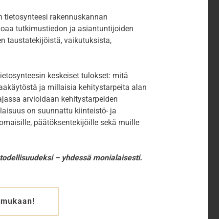
n tietosynteesi rakennuskannan
oaa tutkimustiedon ja asiantuntijoiden
taustatekijöistä, vaikutuksista,
etosynteesin keskeiset tulokset: mitä
akäytöstä ja millaisia kehitystarpeita alan
pajassa arvioidaan kehitystarpeiden
laisuus on suunnattu kiinteistö- ja
nomaisille, päätöksentekijöille sekä muille
todellisuudeksi – yhdessä monialaisesti.
 mukaan!