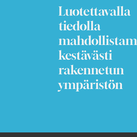
Luotettavalla
tiedolla
mahdollista
kestävästi
rakennetun
ympäristön