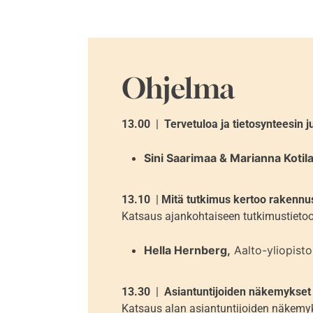
Ohjelma
13.00
|
Tervetuloa ja tietosynteesin 
Sini Saarimaa & Marianna Kotil
13.10
|
Mitä tutkimus kertoo rakennu
Katsaus ajankohtaiseen tutkimustietoon
Hella Hernberg,
Aalto-yliopist
13.30
|
Asiantuntijoiden näkemykset 
Katsaus alan asiantuntijoiden näkemy