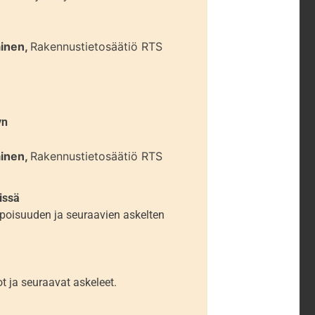
ainen,
Rakennustietosäätiö RTS
yn
ainen,
Rakennustietosäätiö RTS
issä
lpoisuuden ja seuraavien askelten
 ja seuraavat askeleet.