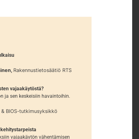
julkaisu
ainen,
Rakennustietosäätiö RTS
sten vajaakäytöstä?
 ja sen keskeisiin havaintoihin.
o & BIOS-tutkimusyksikkö
kehitystarpeista
ksiin vajaakäytön vähentämisen