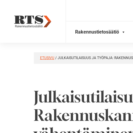
Skip
to
content
Rakennustietosäätiö
ETUSIVU
/
JULKAISUTILAISUUS JA TYÖPAJA: RAKEN
Julkaisutilaisu
Rakennuskann