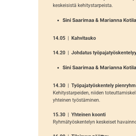
keskeisistä kehitystarpeista.
Sini Saarimaa & Marianna Kotil
14.05
|
Kahvitauko
14.20
|
Johdatus työpajatyöskentely
Sini Saarimaa & Marianna Kotil
14.30
|
Työpajatyöskentely pienryhm
Kehitystarpeiden, niiden toteuttamiske
yhteinen työstäminen.
15.30
|
Yhteinen koonti
Ryhmätyöskentelyn keskeiset havainnot