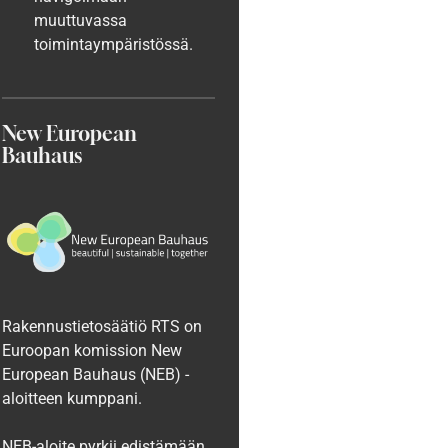
muuttuvassa
toimintaympäristössä.
New European
Bauhaus
Rakennustietosäätiö RTS on
Euroopan komission New
European Bauhaus (NEB) -
aloitteen kumppani.
NEB-aloite pyrkii edistämään