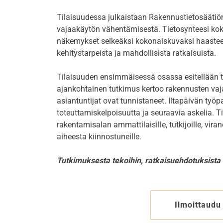
Tilaisuudessa julkaistaan Rakennustietosäätiö
vajaakäytön vähentämisestä. Tietosynteesi kok
näkemykset selkeäksi kokonaiskuvaksi haasteen 
kehitystarpeista ja mahdollisista ratkaisuista.
Tilaisuuden ensimmäisessä osassa esitellään ti
ajankohtainen tutkimus kertoo rakennusten vaja
asiantuntijat ovat tunnistaneet. Iltapäivän työ
toteuttamiskelpoisuutta ja seuraavia askelia. Ti
rakentamisalan ammattilaisille, tutkijoille, vira
aiheesta kiinnostuneille.
Tutkimuksesta tekoihin, ratkaisuehdotuksista 
Ilmoittaudu