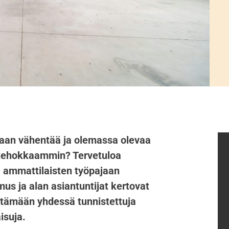
aan vähentää ja olemassa olevaa
 tehokkaammin? Tervetuloa
a ammattilaisten työpajaan
us ja alan asiantuntijat kertovat
tämään yhdessä tunnistettuja
isuja.