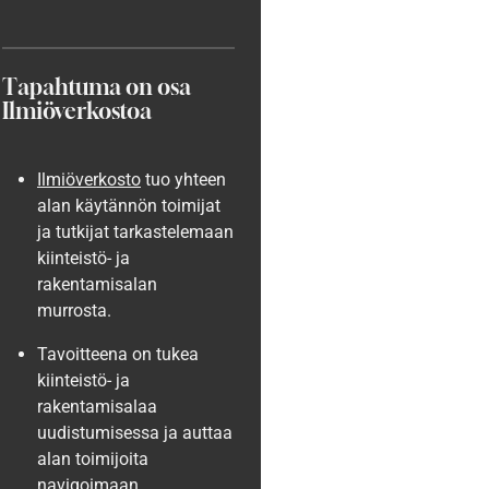
Tapahtuma on osa
Ilmiöverkostoa
Ilmiöverkosto
tuo yhteen
alan käytännön toimijat
ja tutkijat tarkastelemaan
kiinteistö- ja
rakentamisalan
murrosta.
Tavoitteena on tukea
kiinteistö- ja
rakentamisalaa
uudistumisessa ja auttaa
alan toimijoita
navigoimaan