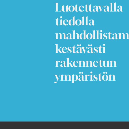
Luotettavalla
tiedolla
mahdollista
kestävästi
rakennetun
ympäristön