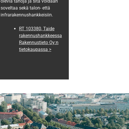
olevia tahoja ja sitä voidaan
soveltaa sekä talon- että
infrarakennushankkeisiin.
RT 103380, Taide
rakennushankkeessa
Rakennustieto Oy:n
tietokaupassa >