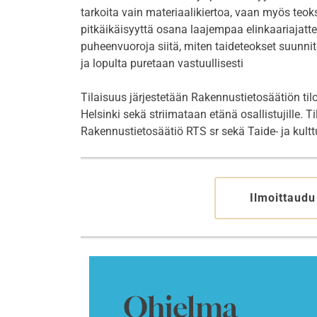
tarkoita vain materiaalikiertoa, vaan myös teo
pitkäikäisyyttä osana laajempaa elinkaariajat
puheenvuoroja siitä, miten taideteokset suunnite
ja lopulta puretaan vastuullisesti
Tilaisuus järjestetään Rakennustietosäätiön til
Helsinki sekä striimataan etänä osallistujille. T
Rakennustietosäätiö RTS sr sekä Taide- ja kultt
Ilmoittaud
Ohjelma