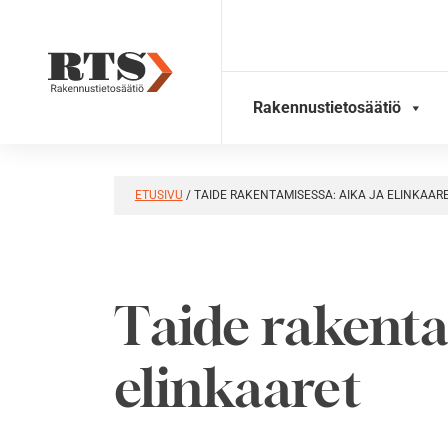
Skip
to
content
Rakennustietosäätiö
ETUSIVU
/
TAIDE RAKENTAMISESSA: AIKA JA ELINKAAR
Taide rakenta
elinkaaret