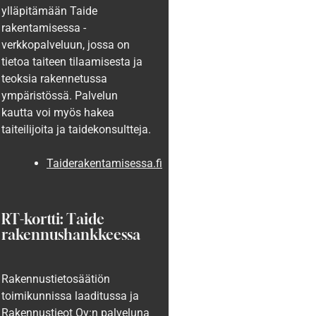
ylläpitämään Taide
rakentamisessa -
verkkopalveluun, jossa on
tietoa taiteen tilaamisesta ja
teoksia rakennetussa
ympäristössä. Palvelun
kautta voi myös hakea
taiteilijoita ja taidekonsultteja.
Taiderakentamisessa.fi
RT-kortti: Taide
rakennushankkeessa
Rakennustietosäätiön
toimikunnissa laaditussa ja
Rakennustieot Oy:n palveluna