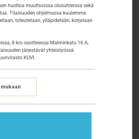
ksen huoltoa muuttuvissa olosuhteissa sekä
telua. Tilaisuuden ohjelmassa kuulemme
llaan, toteutetaan, ylläpidetään, korjataan
oissa, 8 krs osoitteessa Malminkatu 16 A,
ilaisuuden järjestävät yhteistyössä
uurivirasto KUVI.
u mukaan