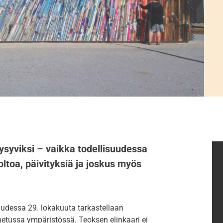
ysyviksi – vaikka todellisuudessa
oltoa, päivityksiä ja joskus myös
suudessa 29. lokakuuta tarkastellaan
nnetussa ympäristössä. Teoksen elinkaari ei