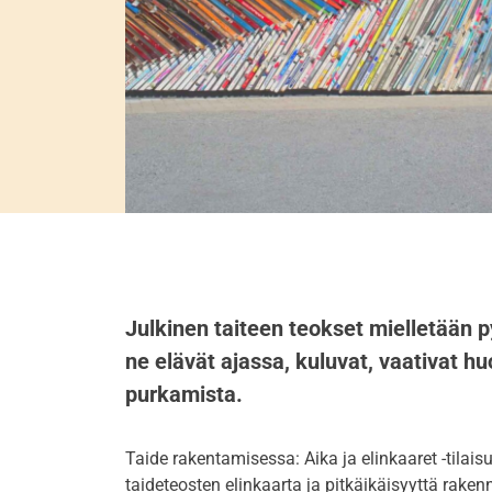
Julkinen taiteen teokset mielletään p
ne elävät ajassa, kuluvat, vaativat hu
purkamista.
Taide rakentamisessa: Aika ja elinkaaret -tilai
taideteosten elinkaarta ja pitkäikäisyyttä rake