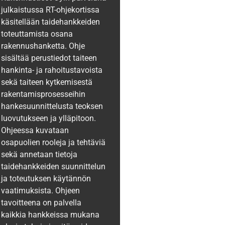
julkaistussa RT-ohjekortissa
käsitellään taidehankkeiden
toteuttamista osana
rakennushanketta. Ohje
sisältää perustiedot taiteen
hankinta- ja rahoitustavoista
sekä taiteen kytkemisestä
rakentamisprosesseihin
hankesuunnittelusta teoksen
luovutukseen ja ylläpitoon.
Ohjeessa kuvataan
osapuolien rooleja ja tehtäviä
sekä annetaan tietoja
taidehankkeiden suunnittelun
ja toteutuksen käytännön
vaatimuksista. Ohjeen
tavoitteena on palvella
kaikkia hankkeissa mukana