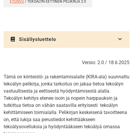
ETUSIVU
/
TEKOÄLYN EETTINEN PELIKIRJA 2.0
Sisällysluettelo
Versio: 2.0 / 18.6.2025
Tämä on kiinteistö- ja rakentamisalalle (KIRA-ala) suunnattu
tekoälyn pelikirja, jonka tarkoitus on jakaa tietoa tekoälyn
vastuullisesta ja eettisestä hyödyntämisestä alalla.
Tekoälyn kehitys etenee isoin ja nopein harppauksin ja
tutkittua tietoa on vähän saatavilla erityisesti tekoälyn
kehittämiseen toimialalla. Pelikirjan keskeisenä tavoitteena
on, että lukija saa perustiedot kehittääkseen
tekoälysovelluksia ja hyödyntääkseen tekoälyä omassa