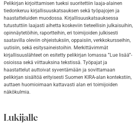
Pelikirjan kirjoittamisen tueksi suoritettiin laaja-alainen
tiedonkeruu kirjallisuuskatsauksen sekä työpajojen ja
haastatteluiden muodossa. Kirjallisuuskatsauksessa
tutustuttiin laajasti aihetta koskeviin tieteellisin julkaisuihin,
opinnäytetöihin, raportteihin, eri toimijoiden julkisesti
saatavilla oleviin ohjeistuksiin, oppaisiin, verkkokursseihin,
uutisiin, sekä esitysaineistoihin. Merkittävimmät
kirjallisuuslähteet on esitetty pelikirjan lomassa ”Lue lisää”-
osioissa sekä viittauksina tekstissä. Työpajat ja
haastattelut auttoivat syventämään ja sovittamaan
pelikirjan sisältöä erityisesti Suomen KIRA-alan kontekstiin,
auttaen huomioimaan kattavasti alan eri toimijoiden
näkökulmia.
Lukijalle