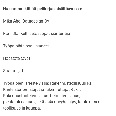
Haluamme kiittää pelikirjan sisältöavussa:
Mika Aho, Datadesign Oy
Roni Blankett, tietosuoja-asiantuntija
Työpajoihin osallistuneet
Haastateltavat
Sparrailijat
Työpajojen järjestelyissä: Rakennusteollisuus RT,
Kiinteistönomistajat ja rakennuttajat Rakli,
Rakennustuoteteollisuus: betoniteollisuus,
pientaloteollisuus, teräsrakenneyhdistys, talotekninen
teollisuus ja kauppa.