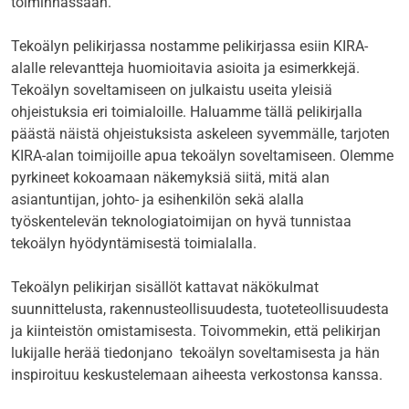
toiminnassaan.
Tekoälyn pelikirjassa nostamme pelikirjassa esiin KIRA-
alalle relevantteja huomioitavia asioita ja esimerkkejä.
Tekoälyn soveltamiseen on julkaistu useita yleisiä
ohjeistuksia eri toimialoille. Haluamme tällä pelikirjalla
päästä näistä ohjeistuksista askeleen syvemmälle, tarjoten
KIRA-alan toimijoille apua tekoälyn soveltamiseen. Olemme
pyrkineet kokoamaan näkemyksiä siitä, mitä alan
asiantuntijan, johto- ja esihenkilön sekä alalla
työskentelevän teknologiatoimijan on hyvä tunnistaa
tekoälyn hyödyntämisestä toimialalla.
Tekoälyn pelikirjan sisällöt kattavat näkökulmat
suunnittelusta, rakennusteollisuudesta, tuoteteollisuudesta
ja kiinteistön omistamisesta. Toivommekin, että pelikirjan
lukijalle herää tiedonjano tekoälyn soveltamisesta ja hän
inspiroituu keskustelemaan aiheesta verkostonsa kanssa.