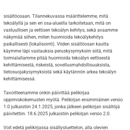
sisältöosaan. Tilannekuvassa määrittelemme, mitä
tekoälyllä ja sen eri osa-alueilla tarkoitetaan, mitä on
vastuullisen ja eettisen tekoälyn kehitys, sekä avaamme
näkymää siihen, miten huomioida tekoälykehitys
paikallisesti (lokalisointi). Viiden sisältöosan kautta
käymme läpi vastauksia peruskysymyksiin siitä, mitä
toimialallamme pitää huomioida tekoälyn eettisestä
kehittämisestä, riskeistä, sovellusmahdollisuuksista,
tietosuojakysymyksistä sekä käytännön arkea tekoälyn
kehittämisessä.
Tavoitteenamme onkin päivittää pelikirjaa
oppimiskokemusten myötä. Pelikirjan
ensimmäinen versio
1.0 julkaistiin 24.1.2025, jonka jälkeen pelikirjan sisältöjä
päivitettiin. 18.6.2025 julkaistiin pelikirjan versio 2.0.
Voit edetä pelikirjassa sisällysluettelon, alla olevien