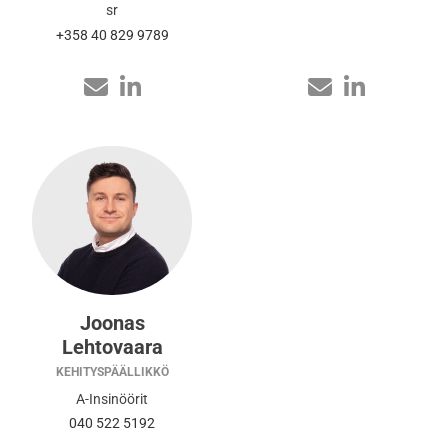
sr
+358 40 829 9789
Joonas
Lehtovaara
KEHITYSPÄÄLLIKKÖ
A-Insinöörit
040 522 5192