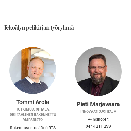
Tekoälyn pelikirjan työryhmä
Tommi Arola
Pieti Marjavaara
TUTKIMUSJOHTAJA,
INNOVAATIOJOHTAJA
DIGITAALINEN RAKENNETTU
A-Insinöörit
YMPÄRISTÖ
0444 211 239
Rakennustietosäätiö RTS