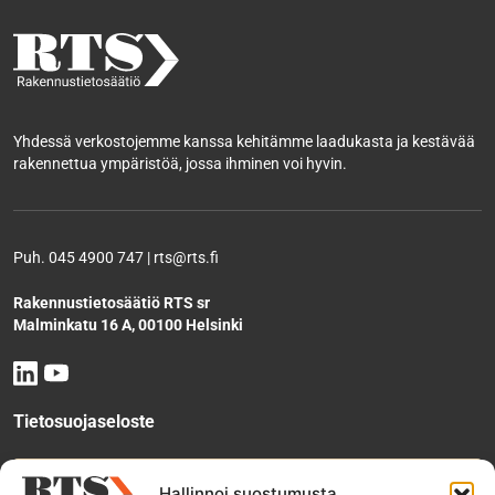
Yhdessä verkostojemme kanssa kehitämme laadukasta ja kestävää
rakennettua ympäristöä, jossa ihminen voi hyvin.
Puh. 045 4900 747 | rts@rts.fi
Rakennustietosäätiö RTS sr
Malminkatu 16 A, 00100 Helsinki
Tietosuojaseloste
Tee käyttölupahakemus
Hallinnoi suostumusta