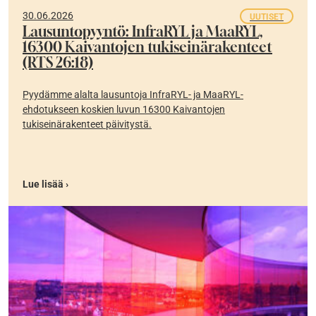
30.06.2026
UUTISET
Lausuntopyyntö: InfraRYL ja MaaRYL,
16300 Kaivantojen tukiseinärakenteet
(RTS 26:18)
Pyydämme alalta lausuntoja InfraRYL- ja MaaRYL-
ehdotukseen koskien luvun 16300 Kaivantojen
tukiseinärakenteet päivitystä.
Lue lisää ›