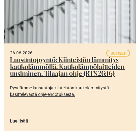
26.06.2026
UUTISET
Lausuntopyyntö: Kiinteistön lämmitys
kaukolämmöllä. Kaukolämpölaitteiden
uusiminen. Tilaajan ohje (RTS 26:16)
Pyydämme lausuntoja kiinteistön kaukolämmitystä
käsittelevästä ohje-ehdotuksesta.
Lue lisää ›