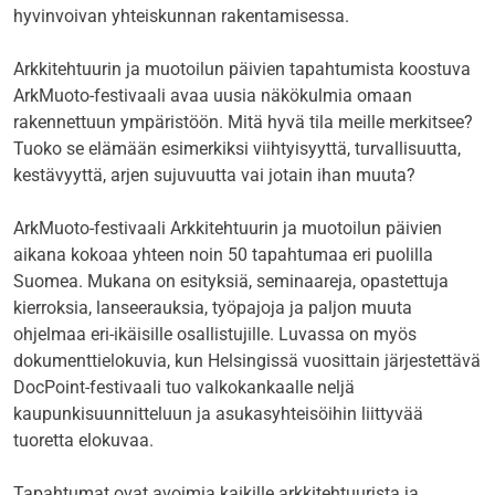
hyvinvoivan yhteiskunnan rakentamisessa.
Arkkitehtuurin ja muotoilun päivien tapahtumista koostuva
ArkMuoto-festivaali avaa uusia näkökulmia omaan
rakennettuun ympäristöön. Mitä hyvä tila meille merkitsee?
Tuoko se elämään esimerkiksi viihtyisyyttä, turvallisuutta,
kestävyyttä, arjen sujuvuutta vai jotain ihan muuta?
ArkMuoto-festivaali Arkkitehtuurin ja muotoilun päivien
aikana kokoaa yhteen noin 50 tapahtumaa eri puolilla
Suomea. Mukana on esityksiä, seminaareja, opastettuja
kierroksia, lanseerauksia, työpajoja ja paljon muuta
ohjelmaa eri-ikäisille osallistujille. Luvassa on myös
dokumenttielokuvia, kun Helsingissä vuosittain järjestettävä
DocPoint-festivaali tuo valkokankaalle neljä
kaupunkisuunnitteluun ja asukasyhteisöihin liittyvää
tuoretta elokuvaa.
Tapahtumat ovat avoimia kaikille arkkitehtuurista ja