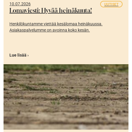
10.07.2026
UUTISET
Lomaviesti: Hyvää heinäkuuta!
Henkilökuntamme viettää kesälomaa heinäkuussa.
Asiakaspalvelumme on avoinna koko kesän.
Lue lisää ›