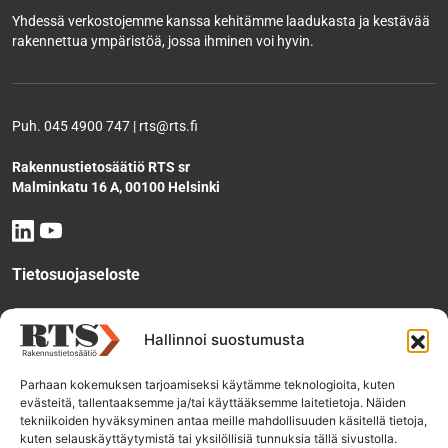
Yhdessä verkostojemme kanssa kehitämme laadukasta ja kestävää
rakennettua ympäristöä, jossa ihminen voi hyvin.
Puh. 045 4900 747 | rts@rts.fi
Rakennustietosäätiö RTS sr
Malminkatu 16 A, 00100 Helsinki
Tietosuojaseloste
Tee käyttölupahakemus
Hallinnoi suostumusta
Parhaan kokemuksen tarjoamiseksi käytämme teknologioita, kuten
evästeitä, tallentaaksemme ja/tai käyttääksemme laitetietoja. Näiden
Tilaa uutiskirje
tekniikoiden hyväksyminen antaa meille mahdollisuuden käsitellä tietoja,
kuten selauskäyttäytymistä tai yksilöllisiä tunnuksia tällä sivustolla.