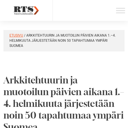
Skip
to
content
ETUSIVU
/
ARKKITEHTUURIN JA MUOTOILUN PÄIVIEN AIKANA 1.–4.
HELMIKUUTA JÄRJESTETÄÄN NOIN 50 TAPAHTUMAA YMPÄRI
SUOMEA
Arkkitehtuurin ja
muotoilun päivien aikana 1.–
4. helmikuuta järjestetään
noin 50 tapahtumaa ympäri
Suomea