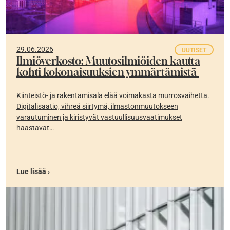
29.06.2026
UUTISET
Ilmiöverkosto: Muutosilmiöiden kautta
kohti kokonaisuuksien ymmärtämistä
Kiinteistö- ja rakentamisala elää voimakasta murrosvaihetta.
Digitalisaatio, vihreä siirtymä, ilmastonmuutokseen
varautuminen ja kiristyvät vastuullisuusvaatimukset
haastavat…
Lue lisää ›