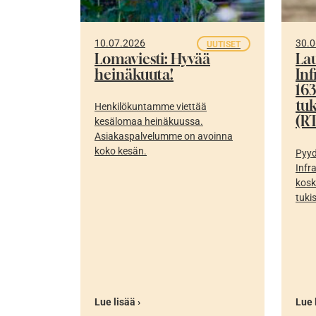
10.07.2026
30.0
UUTISET
Lomaviesti: Hyvää
La
heinäkuuta!
In
16
tu
Henkilökuntamme viettää
(RT
kesälomaa heinäkuussa.
Asiakaspalvelumme on avoinna
koko kesän.
Pyyd
Infr
kosk
tuki
Lue lisää ›
Lue 