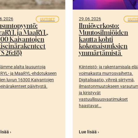
6.2026
29.06.2026
UUTISET
UUTI
usuntopyyntö:
Ilmiöverkosto:
fraRYL ja MaaRYL,
Muutosilmiöiden
300 Kaivantojen
kautta kohti
kiseinärakenteet
kokonaisuuksien
S 26:18)
ymmärtämistä
ämme alalta lausuntoja
Kiinteistö- ja rakentamisala elä
aRYL- ja MaaRYL-ehdotukseen
voimakasta murrosvaihetta.
ien luvun 16300 Kaivantojen
Digitalisaatio, vihreä siirtymä,
seinärakenteet päivitystä.
ilmastonmuutokseen varautu
ja kiristyvät
vastuullisuusvaatimukset
haastavat…
lisää ›
Lue lisää ›