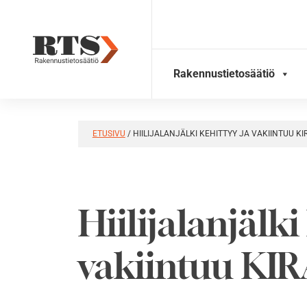
Skip
to
content
Rakennustietosäätiö
ETUSIVU
/
HIILIJALANJÄLKI KEHITTYY JA VAKIINTUU KI
Hiilijalanjälki
vakiintuu KIR