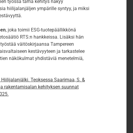
nen työssä tämä kehitys näkyy
a hiilijalanjäljen ympärille syntyy, ja miksi
estävyyttä.
nen
, joka toimii ESG-tuotepäällikkönä
etosäätiö RTS:n hankkeissa. Lisäksi hän
a työstää väitöskirjaansa Tampereen
aisvaltaiseen kestävyyteen ja tarkastelee
tien näkökulmat yhdistäviä menetelmiä,
. Hiilijalanjälki. Teoksessa Saarimaa, S. &
ö- ja rakentamisalan kehityksen suunnat
025.