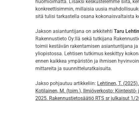
huomioimatta. Lisäksi keskustelemme siitä, ke
konkreettisimmin, millaisia uusia mahdollisuuksi
sitä tulisi tarkastella osana kokonaisvaltaista k
Jakson asiantuntijana on arkkitehti
Taru Lehti
Rakennustieto Oy:llä sekä tutkijana Rakennusti
toimii kestävän rakentamisen asiantuntijana j
yliopistossa. Lehtisen tutkimus keskittyy kokon
ennen kaikkea ympäristön ja ihmisen hyvinvoin
mittareita ja suunnitteluratkaisuita.
Jakso pohjautuu artikkeliin:
Lehtinen, T. (2025)
Kotilainen, M. (toim.), Ilmiöverkosto: Kiinteist
2025. Rakennustietosäätiö RTS sr julkaisut 1/2