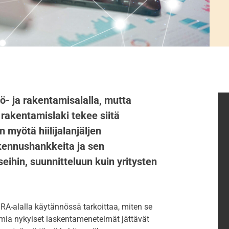
istö- ja rakentamisalalla, mutta
rakentamislaki tekee siitä
myötä hiilijalanjäljen
akennushankkeita ja sen
eihin, suunnitteluun kuin yritysten
RA-alalla käytännössä tarkoittaa, miten se
mia nykyiset laskentamenetelmät jättävät