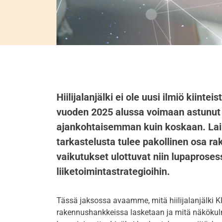
Hiilijalanjälki ei ole uusi ilmiö kiinte
vuoden 2025 alussa voimaan astunut 
ajankohtaisemman kuin koskaan. Lain 
tarkastelusta tulee pakollinen osa r
vaikutukset ulottuvat niin lupaprosess
liiketoimintastrategioihin.
Tässä jaksossa avaamme, mitä hiilijalanjälki KI
rakennushankkeissa lasketaan ja mitä näkökul