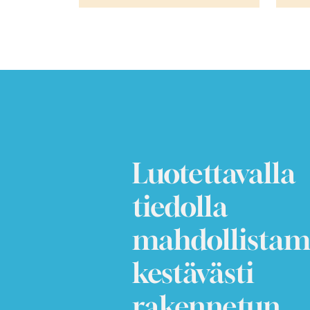
Luotettavalla
tiedolla
mahdollista
kestävästi
rakennetun