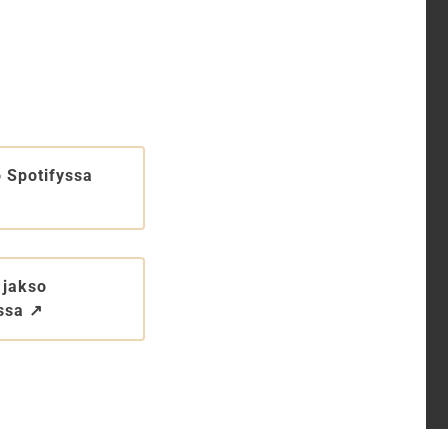
 Spotifyssa
 jakso
sa ↗︎