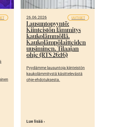
26.06.2026
SET
UUTISET
Lausuntopyyntö:
Kiinteistön lämmitys
kaukolämmöllä.
Kaukolämpölaitteiden
uusiminen. Tilaajan
ohje (RTS 26:16)
ä
Pyydämme lausuntoja kiinteistön
kaukolämmitystä käsittelevästä
minen
ohje-ehdotuksesta.
Lue lisää ›