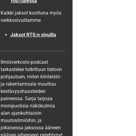
YouTubessa
Kaikki jaksot koottuna myös
verkkosivuillamme
Jaksot RTS:n sivuilla
Ilmiöverkosto-podcast
tarkastelee tutkittuun tietoon
pohjautuen, miten kiinteistö-
ja rakentamisala muuttuu
kestävyyshaasteiden
paineessa. Sarja tarjoaa
monipuolisia näkökulmia
alan ajankohtaisiin
muutosilmiöihin, ja
jokaisessa jaksossa ääneen
pääsee aiheeseen perehtynyt