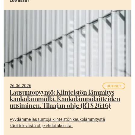
Lue lisää ›
26.06.2026
UUTISET
Lausuntopyyntö: Kiinteistön lämmitys
kaukolämmöllä. Kaukolämpölaitteiden
uusiminen. Tilaajan ohje (RTS 26:16)
Pyydämme lausuntoja kiinteistön kaukolämmitystä
käsittelevästä ohje-ehdotuksesta.