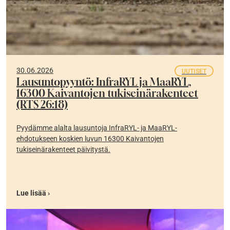
30.06.2026
UUTISET
Lausuntopyyntö: InfraRYL ja MaaRYL,
16300 Kaivantojen tukiseinärakenteet
(RTS 26:18)
Pyydämme alalta lausuntoja InfraRYL- ja MaaRYL-
ehdotukseen koskien luvun 16300 Kaivantojen
tukiseinärakenteet päivitystä.
Lue lisää ›