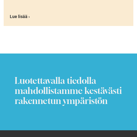
Lue lisää ›
Luotettavalla tiedolla
mahdollistamme kestävästi
rakennetun ympäristön