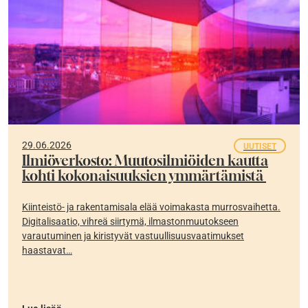
29.06.2026
UUTISET
Ilmiöverkosto: Muutosilmiöiden kautta
kohti kokonaisuuksien ymmärtämistä
Kiinteistö- ja rakentamisala elää voimakasta murrosvaihetta.
Digitalisaatio, vihreä siirtymä, ilmastonmuutokseen
varautuminen ja kiristyvät vastuullisuusvaatimukset
haastavat…