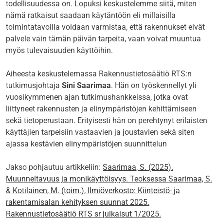
todellisuudessa on. Lopuksi keskustelemme siitä, miten
nämä ratkaisut saadaan käytäntöön eli millaisilla
toimintatavoilla voidaan varmistaa, että rakennukset eivät
palvele vain tämän päivän tarpeita, vaan voivat muuntua
myös tulevaisuuden käyttöihin.
Aiheesta keskustelemassa Rakennustietosäätiö RTS:n
tutkimusjohtaja
Sini Saarimaa
. Hän on työskennellyt yli
vuosikymmenen ajan tutkimushankkeissa, jotka ovat
liittyneet rakennusten ja elinympäristöjen kehittämiseen
sekä tietoperustaan. Erityisesti hän on perehtynyt erilaisten
käyttäjien tarpeisiin vastaavien ja joustavien sekä siten
ajassa kestävien elinympäristöjen suunnittelun
Jakso pohjautuu artikkeliin:
Saarimaa, S. (2025).
Muunneltavuus ja monikäyttöisyys. Teoksessa Saarimaa, S.
& Kotilainen, M. (toim.), Ilmiöverkosto: Kiinteistö- ja
rakentamisalan kehityksen suunnat 2025.
Rakennustietosäätiö RTS sr julkaisut 1/2025.