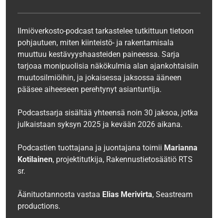
Ilmiöverkosto-podcast tarkastelee tutkittuun tietoon
pohjautuen, miten kiinteistö- ja rakentamisala
muuttuu kestävyyshaasteiden paineessa. Sarja
tarjoaa monipuolisia näkökulmia alan ajankohtaisiin
muutosilmiöihin, ja jokaisessa jaksossa ääneen
pääsee aiheeseen perehtynyt asiantuntija.
Podcastsarja sisältää yhteensä noin 30 jaksoa, jotka
julkaistaan syksyn 2025 ja kevään 2026 aikana.
Podcastien tuottajana ja juontajana toimii
Marianna
Kotilainen
, projektitutkija, Rakennustietosäätiö RTS
sr.
Äänituotannosta vastaa
Elias Merivirta
, Seastream
productions.