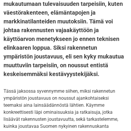
mukautumaan tulevaisuuden tarpeisiin, kuten
väestörakenteen, elämäntapojen ja
markkinatilanteiden muutoksiin. Tämä voi
johtaa rakennusten vajaakäyttöön ja
käyttöarvon menetykseen jo ennen teknisen
elinkaaren loppua. Siksi rakennetun
ympäristön joustavuus, eli sen kyky mukautua
muuttuviin tarpeisiin, on noussut entistä
keskeisemmäksi kestävyystekijäksi.
Tässä jaksossa syvennymme siihen, miksi rakennetun
ympäristön joustavuus on noussut ajankohtaiseksi
teemaksi aina lainsäädännöstä lähtien. Käymme
konkreettisesti läpi ominaisuuksia ja ratkaisuja, jotka
lisäävät rakennusten joustavuutta, sekä tarkastelemme,
kuinka joustavaa Suomen nykyinen rakennuskanta