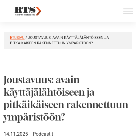
Skip
to
content
ETUSIVU
/
JOUSTAVUUS: AVAIN KÄYTTÄJÄLÄHTÖISEEN JA
PITKÄIKÄISEEN RAKENNETTUUN YMPÄRISTÖÖN?
Joustavuus: avain
käyttäjälähtöiseen ja
pitkäikäiseen rakennettuun
ympäristöön?
14.11.2025
Podcastit