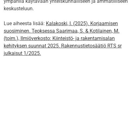
ympärillä käytävään yhteiskunnalliseen ja ammatilliseen
keskusteluun.
Lue aiheesta lisää:
Kalakoski, I. (2025). Korjaamisen
suosiminen. Teoksessa Saarimaa, S. & Kotilainen, M.
(toim.), Ilmiöverkosto: Kiinteistö- ja rakentamisalan
kehityksen suunnat 2025. Rakennustietosäätiö RTS sr
julkaisut 1/2025.