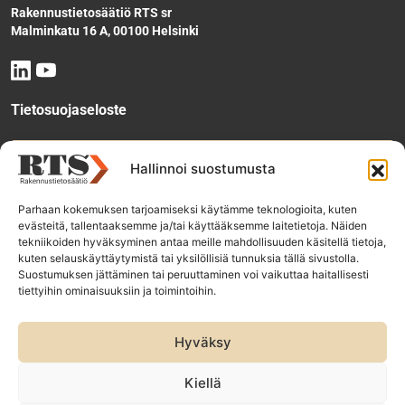
Rakennustietosäätiö RTS sr
Malminkatu 16 A, 00100 Helsinki
Tietosuojaseloste
Tee käyttölupahakemus
Hallinnoi suostumusta
Parhaan kokemuksen tarjoamiseksi käytämme teknologioita, kuten
evästeitä, tallentaaksemme ja/tai käyttääksemme laitetietoja. Näiden
Tilaa uutiskirje
tekniikoiden hyväksyminen antaa meille mahdollisuuden käsitellä tietoja,
kuten selauskäyttäytymistä tai yksilöllisiä tunnuksia tällä sivustolla.
Suostumuksen jättäminen tai peruuttaminen voi vaikuttaa haitallisesti
tiettyihin ominaisuuksiin ja toimintoihin.
RTS-konsernin yhtiöt:
Rakennustieto Oy
Hyväksy
Rakennustietomalli Oy
ET Infokeskuse AS
Kiellä