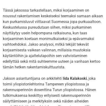
Tässä jaksossa tarkastellaan, miksi korjaaminen on
noussut rakentamisen keskeiseksi teemaksi samaan aikaan
kun purkamisluvut viittaavat Suomessa jopa purkuaaltoon.
Keskustelussa pureudutaan siihen, miksi purkaminen
näyttäytyy usein helpompana ratkaisuna, kun taas
korjaaminen koetaan monimutkaiseksi ja epävarmaksi
vaihtoehdoksi. Jakso analysoi, mitkä tekijät tekevät
korjaamisesta vaikean valinnan, millaisia muutoksia
käytäntöihin ja ajattelutapoihin sen vahvistaminen
edellyttää sekä mitä suhteemme uuteen ja vanhaan kertoo
tämän hetken rakentamiskulttuurista.
Jakson asiantuntijana on arkkitehti
Iida Kalakoski
, joka
toimii yliopistonlehtorina Tampereen yliopistossa ja
rakennusperinnön dosenttina Turun yliopistossa. Hänen
tutkimuksensa keskittyy erityisesti rakennusperinnön
säilyttämiseen ja merkityksiin sekä näiden aiheiden