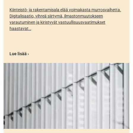
Kiinteistö- ja rakentamisala elää voimakasta murrosvaihetta.
Digitalisaatio, vihreä siirtymä, ilmastonmuutokseen
varautuminen ja kiristyvät vastuullisuusvaatimukset
haastavat…
Lue lisää ›