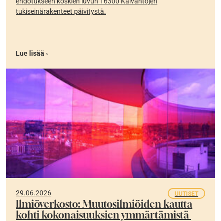
ehdotukseen koskien luvun 16300 Kaivantojen
tukiseinärakenteet päivitystä.
Lue lisää ›
29.06.2026
UUTISET
Ilmiöverkosto: Muutosilmiöiden kautta
kohti kokonaisuuksien ymmärtämistä