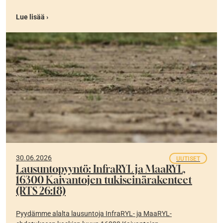
Lue lisää ›
30.06.2026
UUTISET
Lausuntopyyntö: InfraRYL ja MaaRYL,
16300 Kaivantojen tukiseinärakenteet
(RTS 26:18)
Pyydämme alalta lausuntoja InfraRYL- ja MaaRYL-