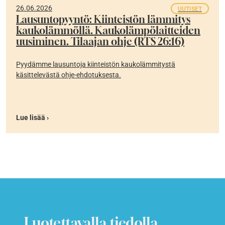
26.06.2026
UUTISET
Lausuntopyyntö: Kiinteistön lämmitys
kaukolämmöllä. Kaukolämpölaitteiden
uusiminen. Tilaajan ohje (RTS 26:16)
Pyydämme lausuntoja kiinteistön kaukolämmitystä
käsittelevästä ohje-ehdotuksesta.
Lue lisää ›
Luotettavalla tiedolla