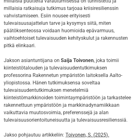
millaisia puutteita varautumisessa on tunnistettu ja
millaisia ratkaisuja tutkimus tarjoaa kriisiresilienssin
vahvistamiseen. Esiin nousee erityisesti
tulevaisuusajattelun tarve ja kysymys siitä, miten
päätöksenteossa voidaan huomioida epävarmuus,
vaihtoehtoiset tulevaisuuden kehityskulut ja rakennusten
pitkä elinkaari.
Jakson asiantuntijana on
Saija Toivonen
, joka toimii
kiinteistötalouden ja tulevaisuudentutkimuksen
professorina Rakennetun ympäristön laitoksella Aalto-
yliopistossa. Hänen tutkimuksensa soveltaa
tulevaisuudentutkimuksen menetelmiä
kiinteistömarkkinoiden toimintaympäristöön ja tarkastelee
rakennettuun ympäristöön ja markkinadynamiikkaan
vaikuttavia muutosvoimia, preferenssejä ja alan
tulevaisuusorientoituneisuutta ja tulevaisuusresilienssiä.
Jakso pohjautuu artikkeliin:
Toivonen, S. (2025).