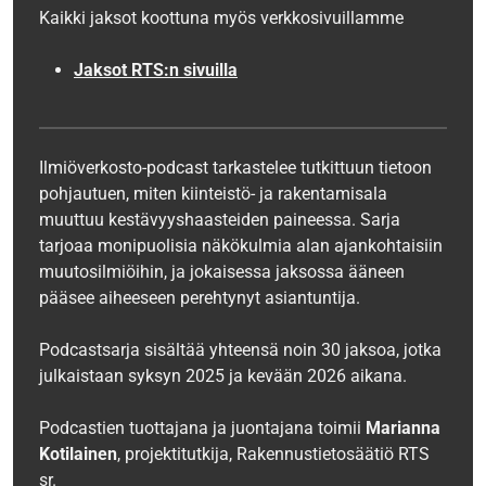
Kaikki jaksot koottuna myös verkkosivuillamme
Jaksot RTS:n sivuilla
Ilmiöverkosto-podcast tarkastelee tutkittuun tietoon
pohjautuen, miten kiinteistö- ja rakentamisala
muuttuu kestävyyshaasteiden paineessa. Sarja
tarjoaa monipuolisia näkökulmia alan ajankohtaisiin
muutosilmiöihin, ja jokaisessa jaksossa ääneen
pääsee aiheeseen perehtynyt asiantuntija.
Podcastsarja sisältää yhteensä noin 30 jaksoa, jotka
julkaistaan syksyn 2025 ja kevään 2026 aikana.
Podcastien tuottajana ja juontajana toimii
Marianna
Kotilainen
, projektitutkija, Rakennustietosäätiö RTS
sr.