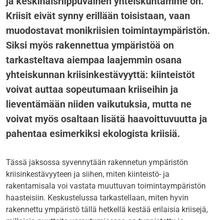
ja keskinäisriippuvainen yhteiskuntamme on.
Kriisit eivät synny erillään toisistaan, vaan
muodostavat monikriisien toimintaympäristön.
Siksi myös rakennettua ympäristöä on
tarkasteltava aiempaa laajemmin osana
yhteiskunnan kriisinkestävyyttä: kiinteistöt
voivat auttaa sopeutumaan kriiseihin ja
lieventämään niiden vaikutuksia, mutta ne
voivat myös osaltaan lisätä haavoittuvuutta ja
pahentaa esimerkiksi ekologista kriisiä.
Tässä jaksossa syvennytään rakennetun ympäristön
kriisinkestävyyteen ja siihen, miten kiinteistö- ja
rakentamisala voi vastata muuttuvan toimintaympäristön
haasteisiin. Keskustelussa tarkastellaan, miten hyvin
rakennettu ympäristö tällä hetkellä kestää erilaisia kriisejä,