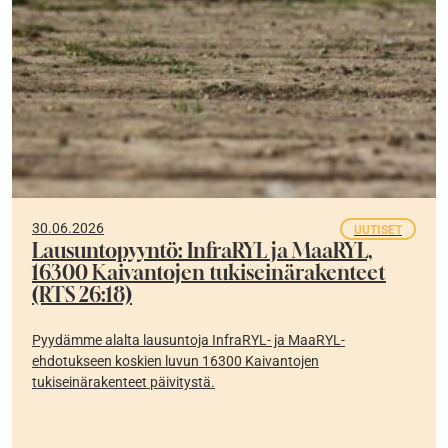
30.06.2026
UUTISET
Lausuntopyyntö: InfraRYL ja MaaRYL,
16300 Kaivantojen tukiseinärakenteet
(RTS 26:18)
Pyydämme alalta lausuntoja InfraRYL- ja MaaRYL-
ehdotukseen koskien luvun 16300 Kaivantojen
tukiseinärakenteet päivitystä.