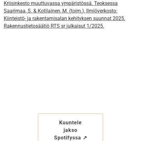
Kriisinkesto muuttuvassa ympäristössä. Teoksessa
Saarimaa, S. & Kotilainen, M. (toim.), Ilmiöverkosto:
Kiinteistö- ja rakentamisalan kehityksen suunnat 2025.
Rakennustietosäätiö RTS sr julkaisut 1/2025.
Kuuntele
jakso
Spotifyssa ↗︎