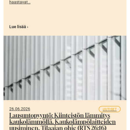
haastavat…
Lue lisää ›
26.06.2026
UUTISET
Lausuntopyyntö: Kiinteistön lämmitys
kaukolämmöllä. Kaukolämpölaitteiden
uusiminen. Tilaajan ohje (RTS 26:16)