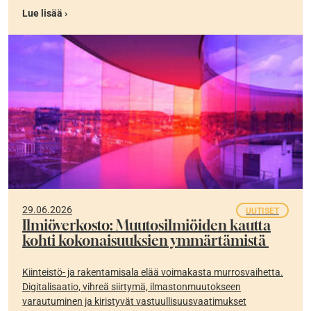
Lue lisää ›
29.06.2026
UUTISET
Ilmiöverkosto: Muutosilmiöiden kautta
kohti kokonaisuuksien ymmärtämistä
Kiinteistö- ja rakentamisala elää voimakasta murrosvaihetta.
Digitalisaatio, vihreä siirtymä, ilmastonmuutokseen
varautuminen ja kiristyvät vastuullisuusvaatimukset