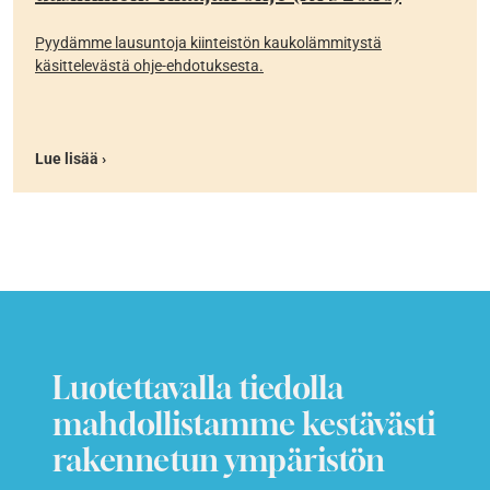
Pyydämme lausuntoja kiinteistön kaukolämmitystä
käsittelevästä ohje-ehdotuksesta.
Lue lisää ›
Luotettavalla tiedolla
mahdollistamme kestävästi
rakennetun ympäristön