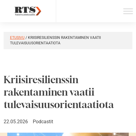
Skip
to
content
ETUSIVU
/
KRIISIRESILIENSSIN RAKENTAMINEN VAATII
TULEVAISUUSORIENTAATIOTA
Kriisiresilienssin
rakentaminen vaatii
tulevaisuusorientaatiota
22.05.2026
Podcastit