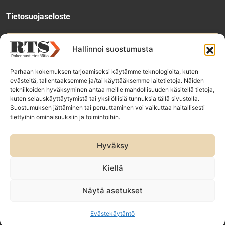
Tietosuojaseloste
Tee käyttölupahakemus
Hallinnoi suostumusta
Parhaan kokemuksen tarjoamiseksi käytämme teknologioita, kuten
evästeitä, tallentaaksemme ja/tai käyttääksemme laitetietoja. Näiden
Tilaa uutiskirje
tekniikoiden hyväksyminen antaa meille mahdollisuuden käsitellä tietoja,
kuten selauskäyttäytymistä tai yksilöllisiä tunnuksia tällä sivustolla.
Suostumuksen jättäminen tai peruuttaminen voi vaikuttaa haitallisesti
tiettyihin ominaisuuksiin ja toimintoihin.
RTS-konsernin yhtiöt:
Rakennustieto Oy
Hyväksy
Rakennustietomalli Oy
ET Infokeskuse AS
Kiellä
Näytä asetukset
Evästekäytäntö