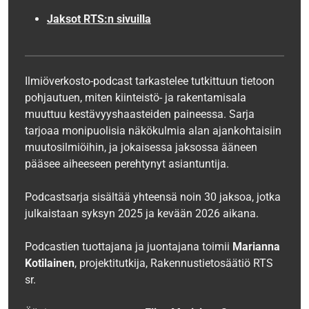
Jaksot RTS:n sivuilla
Ilmiöverkosto-podcast tarkastelee tutkittuun tietoon
pohjautuen, miten kiinteistö- ja rakentamisala
muuttuu kestävyyshaasteiden paineessa. Sarja
tarjoaa monipuolisia näkökulmia alan ajankohtaisiin
muutosilmiöihin, ja jokaisessa jaksossa ääneen
pääsee aiheeseen perehtynyt asiantuntija.
Podcastsarja sisältää yhteensä noin 30 jaksoa, jotka
julkaistaan syksyn 2025 ja kevään 2026 aikana.
Podcastien tuottajana ja juontajana toimii
Marianna
Kotilainen
, projektitutkija, Rakennustietosäätiö RTS
sr.