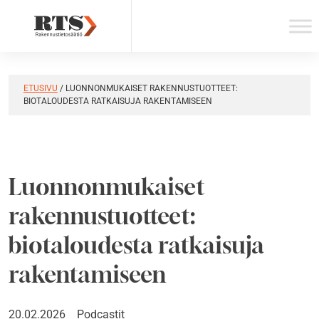
Skip
to
content
ETUSIVU
/
LUONNONMUKAISET RAKENNUSTUOTTEET:
BIOTALOUDESTA RATKAISUJA RAKENTAMISEEN
Luonnonmukaiset
rakennustuotteet:
biotaloudesta ratkaisuja
rakentamiseen
20.02.2026
Podcastit