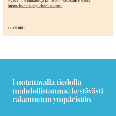
Pyydämme lausuntoja kiinteistön kaukolämmitystä
käsittelevästä ohje-ehdotuksesta.
Lue lisää ›
Luotettavalla tiedolla
mahdollistamme kestävästi
rakennetun ympäristön