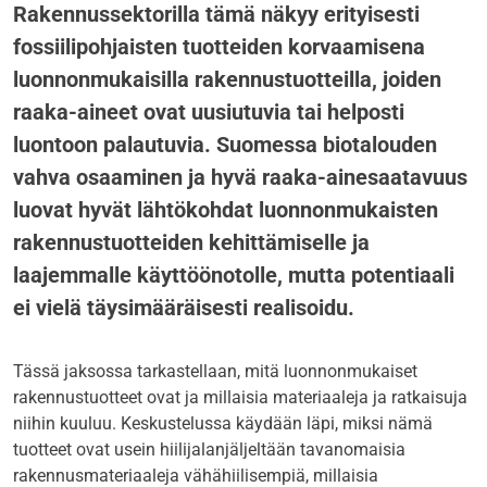
Rakennussektorilla tämä näkyy erityisesti
fossiilipohjaisten tuotteiden korvaamisena
luonnonmukaisilla rakennustuotteilla, joiden
raaka-aineet ovat uusiutuvia tai helposti
luontoon palautuvia. Suomessa biotalouden
vahva osaaminen ja hyvä raaka-ainesaatavuus
luovat hyvät lähtökohdat luonnonmukaisten
rakennustuotteiden kehittämiselle ja
laajemmalle käyttöönotolle, mutta potentiaali
ei vielä täysimääräisesti realisoidu.
Tässä jaksossa tarkastellaan, mitä luonnonmukaiset
rakennustuotteet ovat ja millaisia materiaaleja ja ratkaisuja
niihin kuuluu. Keskustelussa käydään läpi, miksi nämä
tuotteet ovat usein hiilijalanjäljeltään tavanomaisia
rakennusmateriaaleja vähähiilisempiä, millaisia