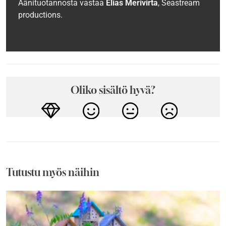
Äänituotannosta vastaa
Elias Merivirta
, Seastream
productions.
Oliko sisältö hyvä?
Tutustu myös näihin