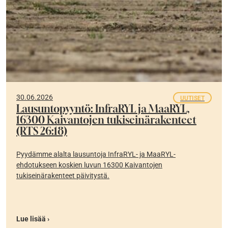
30.06.2026
UUTISET
Lausuntopyyntö: InfraRYL ja MaaRYL,
16300 Kaivantojen tukiseinärakenteet
(RTS 26:18)
Pyydämme alalta lausuntoja InfraRYL- ja MaaRYL-
ehdotukseen koskien luvun 16300 Kaivantojen
tukiseinärakenteet päivitystä.
Lue lisää ›