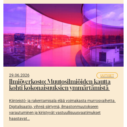
29.06.2026
UUTISET
Ilmiöverkosto: Muutosilmiöiden kautta
kohti kokonaisuuksien ymmärtämistä
Kiinteistö- ja rakentamisala elää voimakasta murrosvaihetta.
Digitalisaatio, vihreä siirtymä, ilmastonmuutokseen
varautuminen ja kiristyvät vastuullisuusvaatimukset
haastavat…