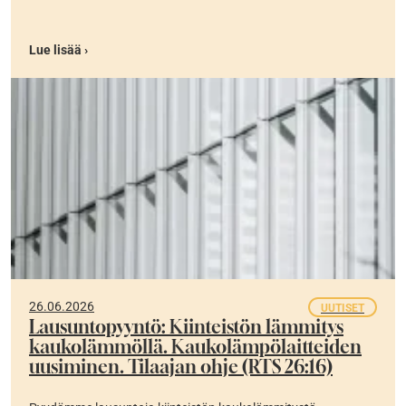
Lue lisää ›
26.06.2026
UUTISET
Lausuntopyyntö: Kiinteistön lämmitys
kaukolämmöllä. Kaukolämpölaitteiden
uusiminen. Tilaajan ohje (RTS 26:16)