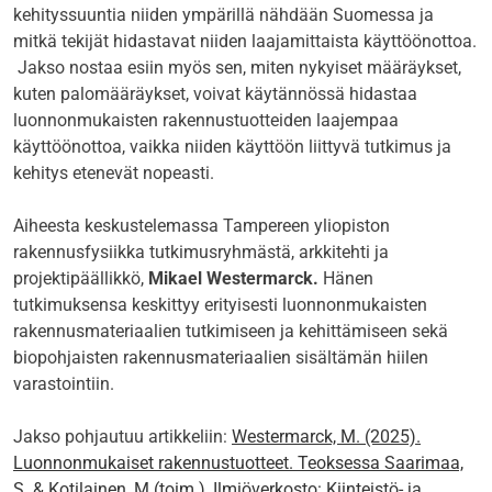
kehityssuuntia niiden ympärillä nähdään Suomessa ja
mitkä tekijät hidastavat niiden laajamittaista käyttöönottoa.
Jakso nostaa esiin myös sen, miten nykyiset määräykset,
kuten palomääräykset, voivat käytännössä hidastaa
luonnonmukaisten rakennustuotteiden laajempaa
käyttöönottoa, vaikka niiden käyttöön liittyvä tutkimus ja
kehitys etenevät nopeasti.
Aiheesta keskustelemassa Tampereen yliopiston
rakennusfysiikka tutkimusryhmästä, arkkitehti ja
projektipäällikkö,
Mikael Westermarck.
Hänen
tutkimuksensa keskittyy erityisesti luonnonmukaisten
rakennusmateriaalien tutkimiseen ja kehittämiseen sekä
biopohjaisten rakennusmateriaalien sisältämän hiilen
varastointiin.
Jakso pohjautuu artikkeliin:
Westermarck, M. (2025).
Luonnonmukaiset rakennustuotteet. Teoksessa Saarimaa,
S. & Kotilainen, M.(toim.), Ilmiöverkosto: Kiinteistö- ja